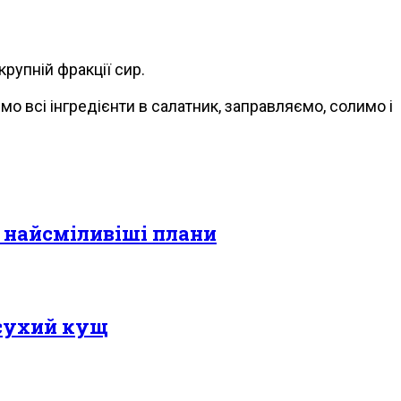
рупній фракції сир.
 всі інгредієнти в салатник, заправляємо, солимо і
и найсміливіші плани
 сухий кущ