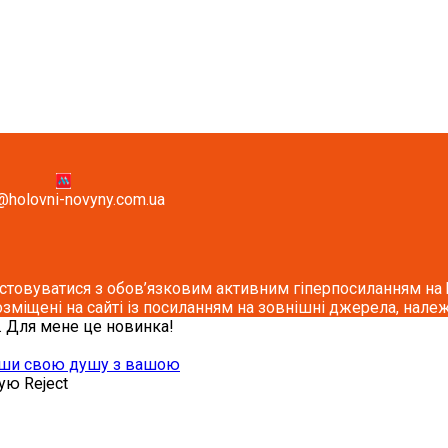
@holovni-novyny.com.ua
стовуватися з обов’язковим активним гіперпосиланням на ho
озміщені на сайті із посиланням на зовнішні джерела, належ
 Для мене це новинка!
завши свою душу з вашою
кую
Reject