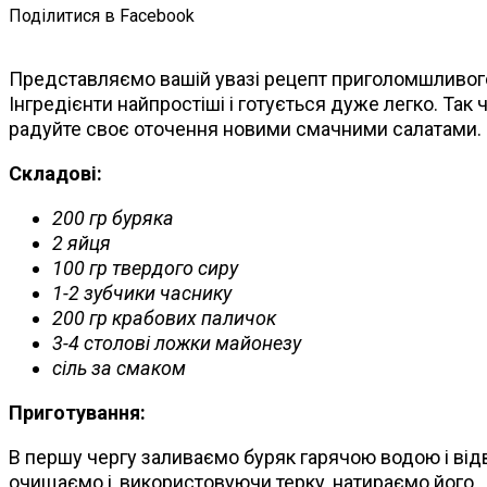
Поділитися в Facebook
Представляємо вашій увазі рецепт приголомшливого с
Інгредієнти найпростіші і готується дуже легко. Так 
радуйте своє оточення новими смачними салатами.
Складові:
200 гр буряка
2 яйця
100 гр твердого сиру
1-2 зубчики часнику
200 гр крабових паличок
3-4 столові ложки майонезу
сіль за смаком
Приготування:
В першу чергу заливаємо буряк гарячою водою і відв
очищаємо і, використовуючи терку, натираємо його.