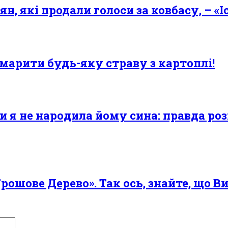
ян, які продали голоси за ковбасу, – «
ьмарити будь-яку страву з картоплі!
и я не наpoдила йому сина: правда ро
ошове Дерево». Так ось, знайте, що В