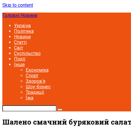
Skip to content
Головні Новини
Україна
Політика
Новини
Статті
Світ
Суспільство
Події
Інше
Економіка
Спорт
Здоров’я
Шоу-бізнес
Традиції
Їжа
Шалено смачний буряковий салат