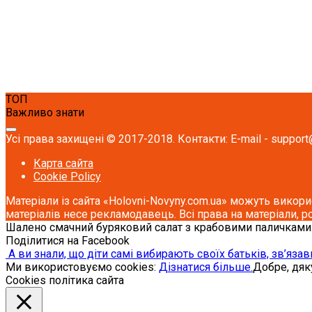
ТОП
Важливо знати
Усі права захищені © 2017-2018. Контакти: E-mail - support
Карта сайта
Cookie Policy
Матеріали із сайта «Holovni-Novyny.com.ua» можуть викори
матеріалів несе рекламодавець. Всі права на матеріали, р
Шалено смачний буряковий салат з крабовими паличками.
Поділитися на Facebook
А ви знали, що діти самі вибирають своїх батьків, зв’я
Ми використовуємо cookies:
Дізнатися більше.
Добре, дя
Cookies політика сайта