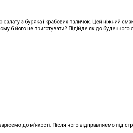
алату з буряка і крабових паличок. Цей ніжний смак 
чому б його не приготувати? Підійде як до буденного ст
арюємо до м’якості. Після чого відправляємо під стр