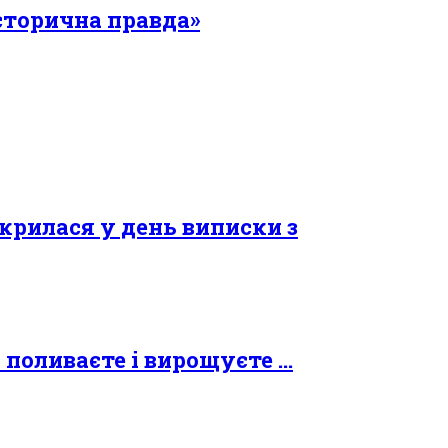
Історична правда»
зкрилася у день виписки з
и поливаєте і вирощуєте …