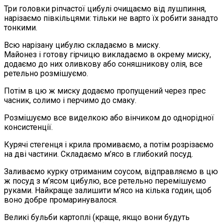
Три головки ріпчастої цибулі очищаємо від лушпиння,
нарізаємо півкільцями: тільки не варто їх робити занадто
тонкими.
Всю нарізану цибулю складаємо в миску.
Майонез і готову гірчицю викладаємо в окрему миску,
додаємо до них оливкову або соняшникову олія, все
ретельно розмішуємо.
Потім в цю ж миску додаємо пропущений через прес
часник, солимо і перчимо до смаку.
Розмішуємо все виделкою або вінчиком до однорідної
консистенції.
Курячі стегенця і крила промиваємо, а потім розрізаємо
на дві частини. Складаємо м’ясо в глибокий посуд.
Заливаємо курку отриманим соусом, відправляємо в цю
ж посуд з м’ясом цибулю, все ретельно перемішуємо
руками. Найкраще залишити м’ясо на кілька годин, щоб
воно добре промаринувалося.
Великі бульби картоплі (краще, якщо вони будуть