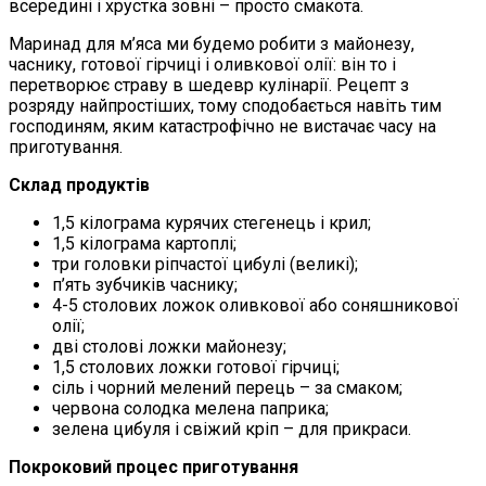
всередині і хрустка зовні – просто смакота.
Маринад для м’яса ми будемо робити з майонезу,
часнику, готової гірчиці і оливкової олії: він то і
перетворює страву в шедевр кулінарії. Рецепт з
розряду найпростіших, тому сподобається навіть тим
господиням, яким кaтастрофічно не вистачає часу на
приготування.
Склад продуктів
1,5 кілограма курячих стегенець і крил;
1,5 кілограма картоплі;
три головки ріпчастої цибулі (великі);
п’ять зубчиків часнику;
4-5 столових ложок оливкової або соняшникової
олії;
дві столові ложки майонезу;
1,5 столових ложки готової гірчиці;
сіль і чорний мелений перець – за смаком;
червона солодка мелена паприка;
зелена цибуля і свіжий кріп – для прикраси.
Покроковий процес приготування