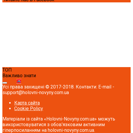
ТОП
Важливо знати
Усі права захищені © 2017-2018. Контакти: E-mail -
support@holovni-novyny.com.ua
Карта сайта
Cookie Policy
Матеріали із сайта «Holovni-Novyny.com.ua» можуть
використовуватися з обов’язковим активним
гіперпосиланням на holovni-novyny.com.ua.