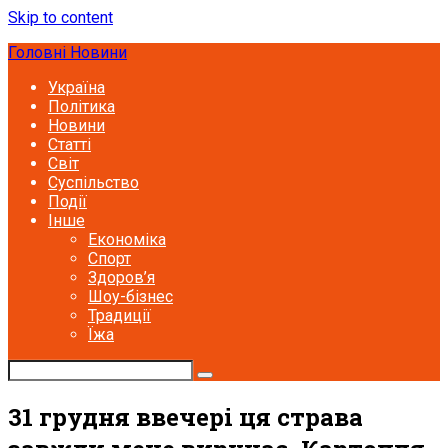
Skip to content
Головні Новини
Україна
Політика
Новини
Статті
Світ
Суспільство
Події
Інше
Економіка
Спорт
Здоров’я
Шоу-бізнес
Традиції
Їжа
31 грудня ввечері ця страва