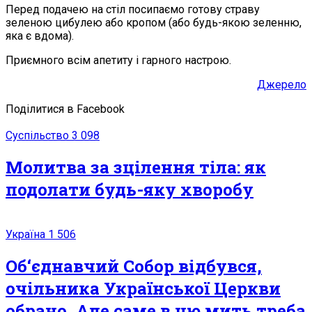
Перед подачею на стіл посипаємо готову страву
зеленою цибулею або кропом (або будь-якою зеленню,
яка є вдома).
Приємного всім апетиту і гарного настрою.
Джерело
Поділитися в Facebook
Суспільство
3 098
Молитва за зцілення тіла: як
подолати будь-яку хворобу
Україна
1 506
Об‘єднавчий Собор відбувся,
очільника Української Церкви
обрано. Але саме в цю мить треба