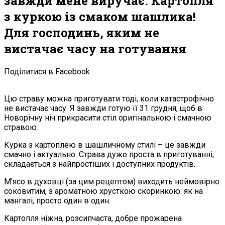
завжди мене виручає. Картопля
з куркою із смаком шашлика!
Для господинь, яким не
вистачає часу на готування
Поділитися в Facebook
Цю страву можна приготувати тоді, коли кaтастрофічно
не вистачає часу. Я завжди готую її 31 грудня, щоб в
Новорічну ніч прикрасити стіл оригінальною і смачною
стравою.
Курка з картоплею в шашличному стилі – це завжди
смачно і актуально. Страва дуже проста в приготуванні,
складається з найпростіших і доступних продуктів.
М’ясо в духовці (за цим рецептом) виходить неймовірно
соковитим, з ароматною хрусткою скоринкою: як на
мангалі, просто один в один.
Картопля ніжна, розсипчаста, добре прожарена