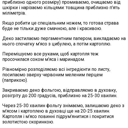
приблизно одного розміру) промиваємо, очищаємо від
шкірки і нарізаємо кільцями: товщина приблизно п’ять
міліметрів.
Якщо робити це спеціальним ножем, то готова страва
буде не тільки дуже смачною, але і красивою.
Деко застилаємо пергаментним папером, викладаємо на
нього спочатку м’ясо з цибулею, а потім картоплю.
Перемішуємо все руками, щоб картопля теж
просочилася соком м’яса і маринадом.
Рівномірно розподіляємо всі інгредієнти по листу,
посипаємо зверху червоним меленим перцем
(паприкою).
Закриваємо деко фольгою, відправляємо в духовку,
розігріту до 200 градусів, приблизно на 25-30 хвилин.
Через 25-30 хвилин фольгу знімаємо, залишаємо деко з
м’ясом і картоплею в духовці ще на 20-25 хвилин.
Картопля і м’ясо повинні підрум’янитися і покритися
золотистою скоринкою.