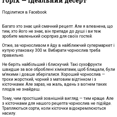
горіх — ідеальний десерт
Поділитися в Facebook
Багато хто знає цей смачний рецепт. Але я впевнена, що
тим, хто його не знає, він припаде до душі і ви теж
зробите маленький сюрприз для своїх гостей.
Отже, за чорносливом я йду в найближчий супермаркет і
купую упаковку 300 м. Вибирати чорнослив треба
правильно.
Не беріть найбільший і блискучий. Такі сухофрукти
швидше за все оброблені хімікатами, щоб блищали, були
м’якими і довше зберігалися. Хороший чорнослив —
трохи жорсткий, чорний з матовим відтінком і з
кісточками. Але зараз, на жаль, вдень з вогнем таких
плодів не знайдеш.
Тому, чим простіший зовнішній вигляд — тим краще. Але
з кісточками для нашого рецепта чорнослив не підійде.
Трапляються сорти, коли кісточки відокремлюються
насилу.