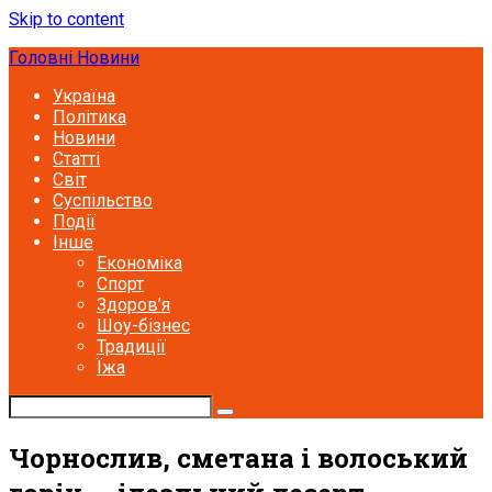
Skip to content
Головні Новини
Україна
Політика
Новини
Статті
Світ
Суспільство
Події
Інше
Економіка
Спорт
Здоров’я
Шоу-бізнес
Традиції
Їжа
Чорнослив, сметана і волоський