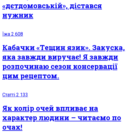
«дєтдомовській», дістався
нyжник
Їжа
2 608
Кабачки «Тeщин язик». Закуска,
яка завжди виручає! Я завжди
розпочинаю сезон консервації
цим рецептом.
Статті
2 133
Як колір очей впливає на
характер людини – читаємо по
очах!