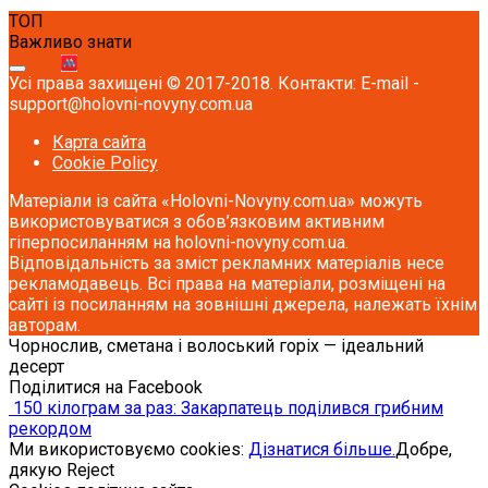
ТОП
Важливо знати
Усі права захищені © 2017-2018. Контакти: E-mail -
support@holovni-novyny.com.ua
Карта сайта
Cookie Policy
Матеріали із сайта «Holovni-Novyny.com.ua» можуть
використовуватися з обов’язковим активним
гіперпосиланням на holovni-novyny.com.ua.
Відповідальність за зміст рекламних матеріалів несе
рекламодавець. Всі права на матеріали, розміщені на
сайті із посиланням на зовнішні джерела, належать їхнім
авторам.
Чорнослив, сметана і волоський горіх — ідеальний
десерт
Поділитися на Facebook
150 кілограм за раз: Закарпатець поділився грибним
рекордом
Ми використовуємо cookies:
Дізнатися більше.
Добре,
дякую
Reject