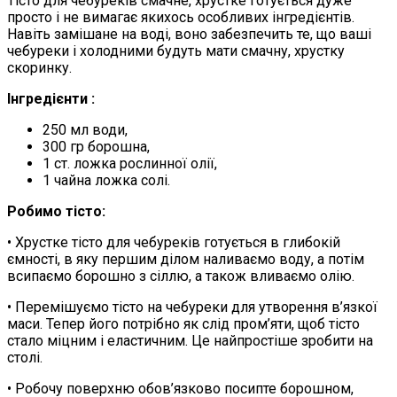
Тісто для чебуреків смачне, хрустке готується дуже
просто і не вимагає якихось особливих інгредієнтів.
Навіть замішане на воді, воно забезпечить те, що ваші
чебуреки і холодними будуть мати смачну, хрустку
скоринку.
Інгредієнти :
250 мл води,
300 гр борошна,
1 ст. ложка рослинної олії,
1 чайна ложка солі.
Робимо тісто:
• Хрустке тісто для чебуреків готується в глибокій
ємності, в яку першим ділом наливаємо воду, а потім
всипаємо борошно з сіллю, а також вливаємо олію.
• Перемішуємо тісто на чебуреки для утворення в’язкої
маси. Тепер його потрібно як слід пром’яти, щоб тісто
стало міцним і еластичним. Це найпростіше зробити на
столі.
• Робочу поверхню обов’язково посипте борошном,