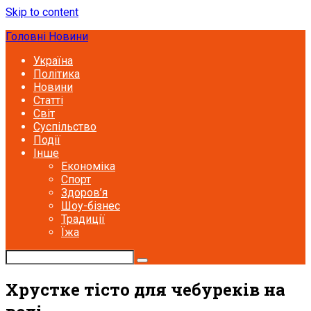
Skip to content
Головні Новини
Україна
Політика
Новини
Статті
Світ
Суспільство
Події
Інше
Економіка
Спорт
Здоров’я
Шоу-бізнес
Традиції
Їжа
Хрустке тісто для чебуреків на