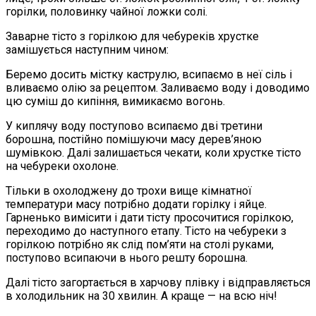
горілки, половинку чайної ложки солі.
Заварне тісто з горілкою для чебуреків хрустке
замішується наступним чином:
Беремо досить містку каструлю, всипаємо в неї сіль і
вливаємо олію за рецептом. Заливаємо воду і доводимо
цю суміш до кипіння, вимикаємо вогонь.
У киплячу воду поступово всипаємо дві третини
борошна, постійно помішуючи масу дерев’яною
шумівкою. Далі залишається чекати, коли хрустке тісто
на чебуреки охолоне.
Тільки в охолоджену до трохи вище кімнатної
температури масу потрібно додати горілку і яйце.
Гарненько вимісити і дати тісту просочитися горілкою,
переходимо до наступного етапу. Тісто на чебуреки з
горілкою потрібно як слід пом’яти на столі руками,
поступово всипаючи в нього решту борошна.
Далі тісто загортається в харчову плівку і відправляється
в холодильник на 30 хвилин. А краще — на всю ніч!