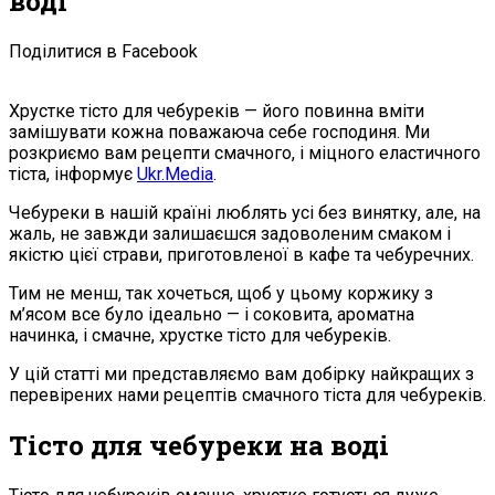
воді
Поділитися в Facebook
Хрустке тісто для чебуреків — його повинна вміти
замішувати кожна поважаюча себе господиня. Ми
розкриємо вам рецепти смачного, і міцного еластичного
тіста, інформує
Ukr.Media
.
Чебуреки в нашій країні люблять усі без винятку, але, на
жаль, не завжди залишаєшся задоволеним смаком і
якістю цієї страви, приготовленої в кафе та чебуречних.
Тим не менш, так хочеться, щоб у цьому коржику з
м’ясом все було ідеально — і соковита, ароматна
начинка, і смачне, хрустке тісто для чебуреків.
У цій статті ми представляємо вам добірку найкращих з
перевірених нами рецептів смачного тіста для чебуреків.
Тісто для чебуреки на воді