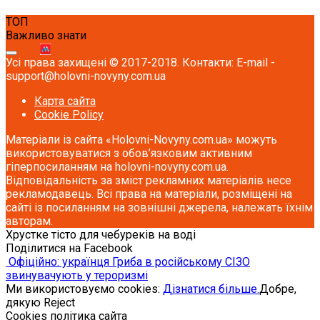
ТОП
Важливо знати
Усі права захищені © 2017-2018. Контакти: E-mail -
support@holovni-novyny.com.ua
Карта сайта
Cookie Policy
Матеріали із сайта «Holovni-Novyny.com.ua» можуть
використовуватися з обов’язковим активним
гіперпосиланням на holovni-novyny.com.ua.
Відповідальність за зміст рекламних матеріалів несе
рекламодавець. Всі права на матеріали, розміщені на
сайті із посиланням на зовнішні джерела, належать їхнім
авторам.
Хрустке тісто для чебуреків на воді
Поділитися на Facebook
Офіційно: українця Гриба в російському СІЗО
звинувачують у тероризмі
Ми використовуємо cookies:
Дізнатися більше.
Добре,
дякую
Reject
Cookies політика сайта