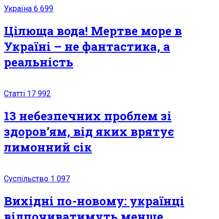
Україна
6 699
Цілюща вода! Мeртвe море в
Україні – не фантастика, а
реальність
Статті
17 992
13 небезпечних проблем зі
здоров’ям, від яких врятує
лимонний сік
Суспільство
1 097
Вихідні по-новому: українці
відпочиватимуть менше