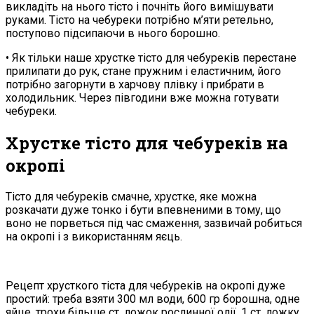
викладіть на нього тісто і почніть його вимішувати
руками. Тісто на чебуреки потрібно м’яти ретельно,
поступово підсипаючи в нього борошно.
• Як тільки наше хрустке тісто для чебуреків перестане
прилипати до рук, стане пружним і еластичним, його
потрібно загорнути в харчову плівку і прибрати в
холодильник. Через півгодини вже можна готувати
чебуреки.
Хрустке тісто для чебуреків на
окропі
Тісто для чебуреків смачне, хрустке, яке можна
розкачати дуже тонко і бути впевненими в тому, що
воно не порветься під час смаження, зазвичай робиться
на окропі і з використанням яєць.
Рецепт хрусткого тіста для чебуреків на окропі дуже
простий: треба взяти 300 мл води, 600 гр борошна, одне
яйце, трохи більше ст. ложок рослинної олії, 1 ст. ложку