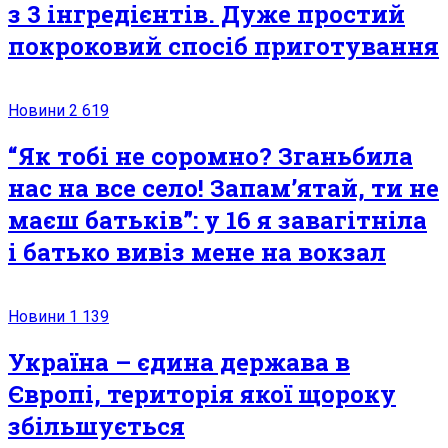
з 3 інгредієнтів. Дуже простий
покроковий спосіб приготування
Новини
2 619
“Як тобі не соромно? Зганьбила
нас на все село! Запам’ятай, ти не
маєш батьків”: у 16 я зaвaгiтнiла
і батько вивіз мене на вокзал
Новини
1 139
Україна – єдина держава в
Європі, територія якої щороку
збільшується