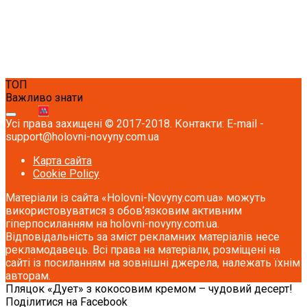
ТОП
Важливо знати
Усі права захищені © 2017-2018. Контакти: E-mail -
support@holovni-novyny.com.ua
Карта сайта
Cookie Policy
Матеріали із сайта «Holovni-Novyny.com.ua» можуть
використовуватися з обов’язковим активним
гіперпосиланням на holovni-novyny.com.ua.
Відповідальність за зміст рекламних матеріалів несе
рекламодавець. Всі права на матеріали, розміщені на
сайті із посиланням на зовнішні джерела, належать їхнім
авторам.
Пляцок «Дует» з кокосовим кремом – чудовий десерт!
Поділитися на Facebook