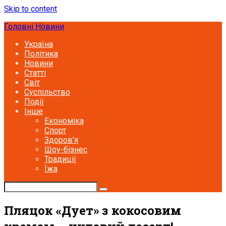
Skip to content
Головні Новини
Україна
Політика
Новини
Статті
Світ
Суспільство
Події
Інше
Економіка
Спорт
Здоров’я
Шоу-бізнес
Традиції
Їжа
Пляцок «Дует» з кокосовим