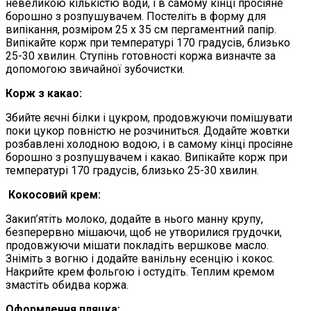
невеликою кількістю води, і в самому кінці просіяне
борошно з розпушувачем. Постеліть в форму для
випікання, розміром 25 х 35 см пергаментний папір.
Випікайте корж при температурі 170 градусів, близько
25-30 хвилин. Ступінь готовності коржа визначте за
допомогою звичайної зубочистки.
Корж з какао:
Збийте яєчні білки і цукром, продовжуючи помішувати
поки цукор повністю не розчиниться. Додайте жовтки
розбавлені холодною водою, і в самому кінці просіяне
борошно з розпушувачем і какао. Випікайте корж при
температурі 170 градусів, близько 25-30 хвилин.
Кокосовий крем:
Закип’ятіть молоко, додайте в нього манну крупу,
безперервно мішаючи, щоб не утворилися грудочки,
продовжуючи мішати покладіть вершкове масло.
Зніміть з вогню і додайте ванільну есенцію і кокос.
Накрийте крем фольгою і остудіть. Теплим кремом
змастіть обидва коржа.
Оформлення пляцка: