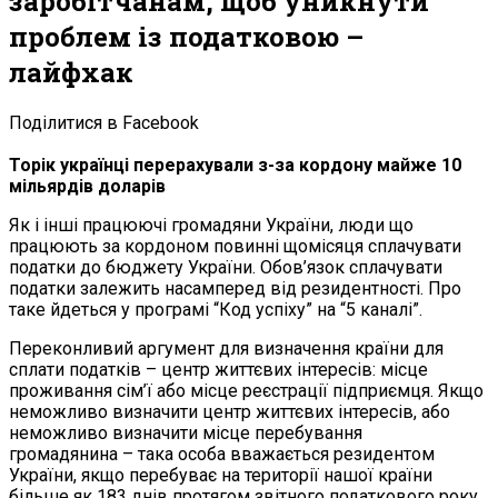
заробітчанам, щоб уникнути
проблем із податковою –
лайфхак
Поділитися в Facebook
Торік українці перерахували з-за кордону майже 10
мільярдів доларів
Як і інші працюючі громадяни України, люди що
працюють за кордоном повинні щомісяця сплачувати
податки до бюджету України. Обов’язок сплачувати
податки залежить насамперед від резидентності. Про
таке йдеться у програмі “Код успіху” на “5 каналі”.
Переконливий аргумент для визначення країни для
сплати податків – центр життєвих інтересів: місце
проживання сім’ї або місце реєстрації підприємця. Якщо
неможливо визначити центр життєвих інтересів, або
неможливо визначити місце перебування
громадянина – така особа вважається резидентом
України, якщо перебуває на території нашої країни
більше як 183 днів протягом звітного податкового року.