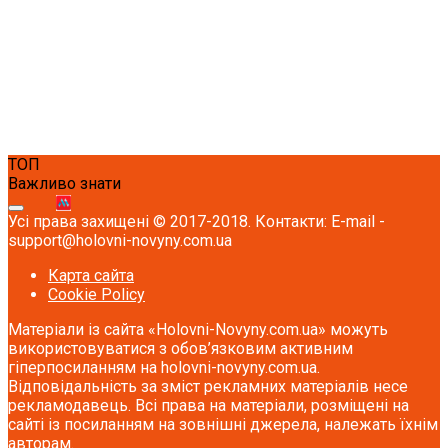
ТОП
Важливо знати
Усі права захищені © 2017-2018. Контакти: E-mail -
support@holovni-novyny.com.ua
Карта сайта
Cookie Policy
Матеріали із сайта «Holovni-Novyny.com.ua» можуть
використовуватися з обов’язковим активним
гіперпосиланням на holovni-novyny.com.ua.
Відповідальність за зміст рекламних матеріалів несе
рекламодавець. Всі права на матеріали, розміщені на
сайті із посиланням на зовнішні джерела, належать їхнім
авторам.