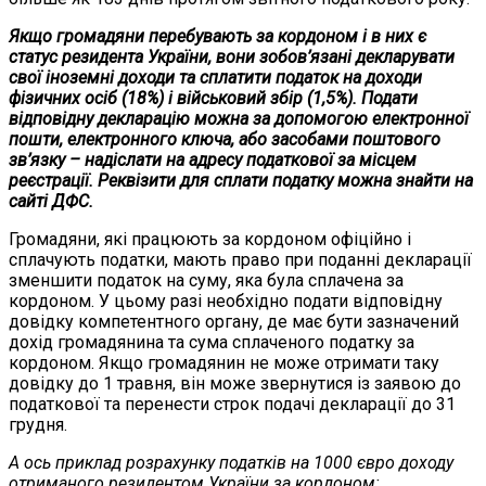
Якщо громадяни перебувають за кордоном і в них є
статус резидента України, вони зобов’язані декларувати
свої іноземні доходи та сплатити податок на доходи
фізичних осіб (18%) і військовий збір (1,5%). Подати
відповідну декларацію можна за допомогою електронної
пошти, електронного ключа, або засобами поштового
зв’язку – надіслати на адресу податкової за місцем
реєстрації. Реквізити для сплати податку можна знайти на
сайті ДФС.
Громадяни, які працюють за кордоном офіційно і
сплачують податки, мають право при поданні декларації
зменшити податок на суму, яка була сплачена за
кордоном. У цьому разі необхідно подати відповідну
довідку компетентного органу, де має бути зазначений
дохід громадянина та сума сплаченого податку за
кордоном. Якщо громадянин не може отримати таку
довідку до 1 травня, він може звернутися із заявою до
податкової та перенести строк подачі декларації до 31
грудня.
А ось приклад розрахунку податків на 1000 євро доходу
отриманого резидентом України за кордоном: