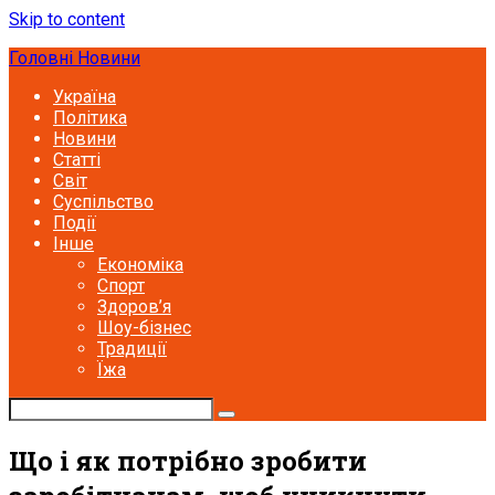
Skip to content
Головні Новини
Україна
Політика
Новини
Статті
Світ
Суспільство
Події
Інше
Економіка
Спорт
Здоров’я
Шоу-бізнес
Традиції
Їжа
Що і як потрібно зробити