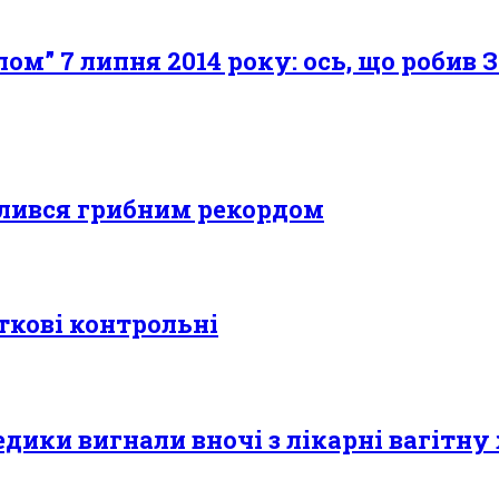
ом” 7 липня 2014 року: ось, що робив 
ділився грибним рекордом
ткові контрольні
медики вигнали вночі з лікарні вaгiтн