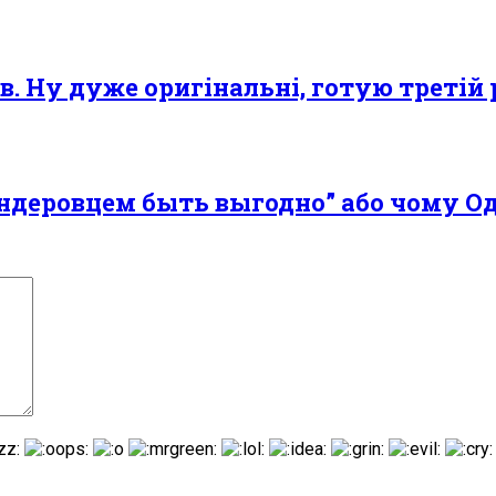
. Ну дуже оригінальні, готую третій рі
бандеровцем быть выгодно” або чому 