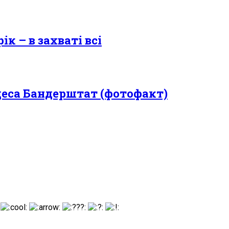
к – в захваті всі
Одеса Бандерштат (фотофакт)