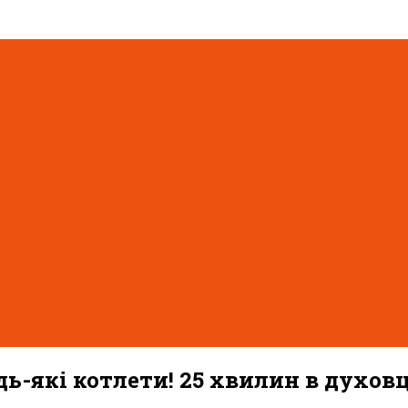
ь-які котлети! 25 хвилин в духовц