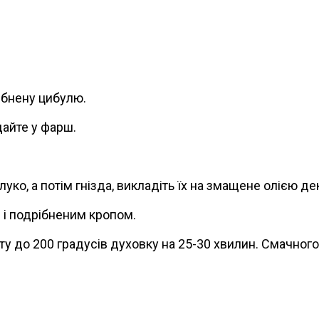
ібнену цибулю.
дайте у фарш.
ко, а потім гнізда, викладіть їх на змащене олією де
и і подрібненим кропом.
ріту до 200 градусів духовку на 25-30 хвилин. Смачного