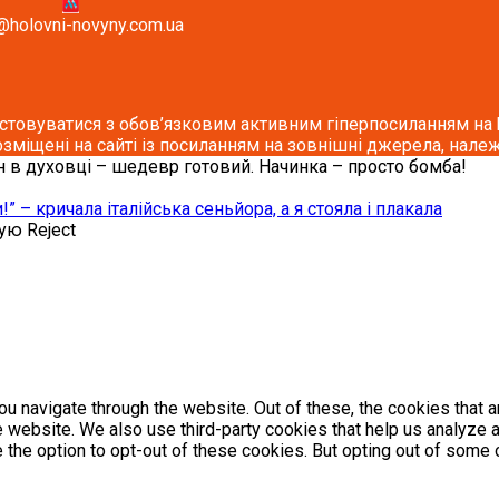
@holovni-novyny.com.ua
стовуватися з обов’язковим активним гіперпосиланням на ho
озміщені на сайті із посиланням на зовнішні джерела, належ
н в духовці – шедевр готовий. Начинка – просто бомба!
 – кричала італійська сеньйора, а я стояла і плакала
кую
Reject
u navigate through the website. Out of these, the cookies that 
the website. We also use third-party cookies that help us analyz
e the option to opt-out of these cookies. But opting out of som