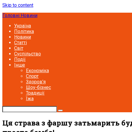
Skip to content
Головні Новини
Україна
Політика
Новини
Статті
Світ
Суспільство
Події
Інше
Економіка
Спорт
Здоров’я
Шоу-бізнес
Традиції
Їжа
Ця страва з фаршу затьмарить буд