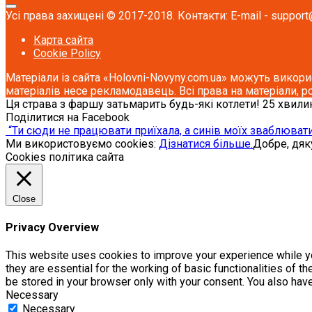
Усі права захищені © 2017-2018. Контакти: E-mail - support
Карта сайта
Cookie Policy
Матеріали із сайта «Holovni-Novyny.com.ua» можуть викори
матеріалів несе рекламодавець. Всі права на матеріали, р
Ця страва з фаршу затьмарить будь-які котлети! 25 хвили
Поділитися на Facebook
“Ти сюди не працювати приїхала, а синів моїх звaблювати!”
Ми використовуємо cookies:
Дізнатися більше.
Добре, дя
Cookies політика сайта
Close
Privacy Overview
This website uses cookies to improve your experience while yo
they are essential for the working of basic functionalities of 
be stored in your browser only with your consent. You also hav
Necessary
Necessary