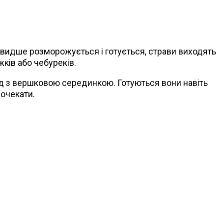
 швидше розморожується і готується, страви виходять
жків або чебуреків.
ізд з вершковою серединкою. Готуються вони навіть
почекати.