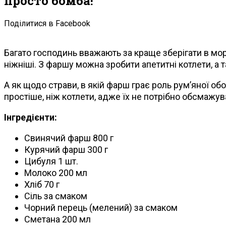
просто бомба!
Поділитися в Facebook
Багато господинь вважають за краще зберігати в мор
ніжніші. З фаршу можна зробити апетитні котлети, а 
А як щодо страви, в якій фарш грає роль рум’яної о
простіше, ніж котлети, адже їх не потрібно обсмажув
Інгредієнти:
Свинячий фарш 800 г
Курячий фарш 300 г
Цибуля 1 шт.
Молоко 200 мл
Хліб 70 г
Сіль за смаком
Чорний перець (мелений) за смаком
Сметана 200 мл