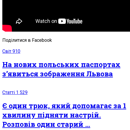
Поділитися в Facebook
Світ
910
На нових польських паспортах
з’явиться зображення Львова
Статті
1 529
Є один трюк, який допомагає за 1
хвилину підняти настрій.
Розповів один старий …