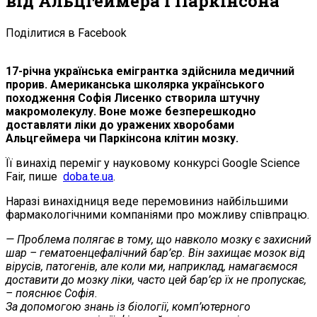
від Альцгеймера і Паркінсона
Поділитися в Facebook
17-річна українська емігрантка здійснила медичний
прорив. Американська школярка українського
походження Софія Лисенко створила штучну
макромолекулу. Воне може безперешкодно
доставляти ліки до уражених хворобами
Альцгеймера чи Паркінсона клітин мозку.
Її винахід переміг у науковому конкурсі Google Science
Fair, пише
doba.te.ua
.
Наразі винахідниця веде перемовиниз найбільшими
фармакологічними компаніями про можливу співпрацю.
— Проблема полягає в тому, що навколо мозку є захисний
шар – гематоенцефалічний бар’єр. Він захищає мозок від
вірусів, патогенів, але коли ми, наприклад, намагаємося
доставити до мозку ліки, часто цей бар’єр їх не пропускає,
– пояснює Софія.
За допомогою знань із біології, комп’ютерного