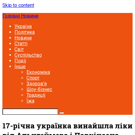
Skip to content
Головні Новини
Україна
Політика
Новини
Статті
Світ
Суспільство
Події
Інше
Економіка
Спорт
Здоров’я
Шоу-бізнес
Традиції
Їжа
17-річна українка винайшла ліки