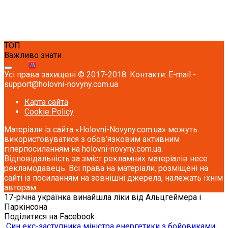
ТОП
Важливо знати
Усі права захищені © 2017-2018. Контакти: E-mail -
support@holovni-novyny.com.ua
Карта сайта
Cookie Policy
Матеріали із сайта «Holovni-Novyny.com.ua» можуть
використовуватися з обов’язковим активним
гіперпосиланням на holovni-novyny.com.ua.
Відповідальність за зміст рекламних матеріалів несе
рекламодавець. Всі права на матеріали, розміщені на
сайті із посиланням на зовнішні джерела, належать їхнім
авторам.
17-річна українка винайшла ліки від Альцгеймера і
Паркінсона
Поділитися на Facebook
Син екс-заступника міністра енергетики з бойовиками