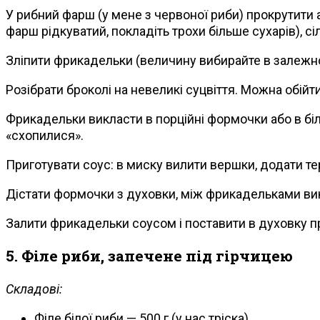
У рибний фарш (у мене з червоної риби) прокрутити 
фарш рідкуватий, покладіть трохи більше сухарів), сі
Зліпити фрикадельки (величину вибирайте в залежност
Розібрати броколі на невеликі суцвіття. Можна обійти
Фрикадельки викласти в порційні формочки або в бі
«схопилися».
Приготувати соус: в миску вилити вершки, додати тер
Дістати формочки з духовки, між фрикадельками вик
Залити фрикадельки соусом і поставити в духовку пр
5. Філе риби, запечене під гірчицею
Складові:
Філе білої риби — 500 г (у нас тріска)