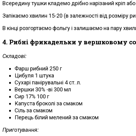
Всередину тушки кладемо дрібно нарізаний кріп або
Запікаємо хвилин 15-20 (в залежності від розміру ри
В кінці розгортаємо фольгу і залишаємо на пару хвил
4. Рибні фрикадельки у вершковому со
Складові:
Фарш рибний 250 г
Цибуля 1 штука
Сухарі панірувальні 4 ст. л.
Вершки 30% -ві 300 мл
Сир 17% 100 г
Капуста броколі за смаком
Сіль за смаком
Перець білий мелений за смаком
Приготування: