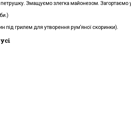
 петрушку. Змащуємо злегка майонезом. Загортаємо у
би.)
ин під грилем для утворення рум’яної скоринки).
усі