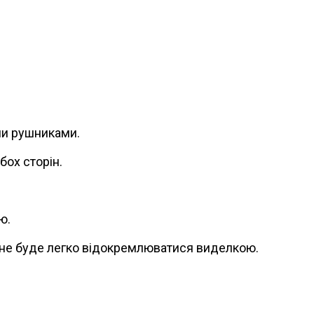
ми рушниками.
бох сторін.
ю.
ба не буде легко відокремлюватися виделкою.