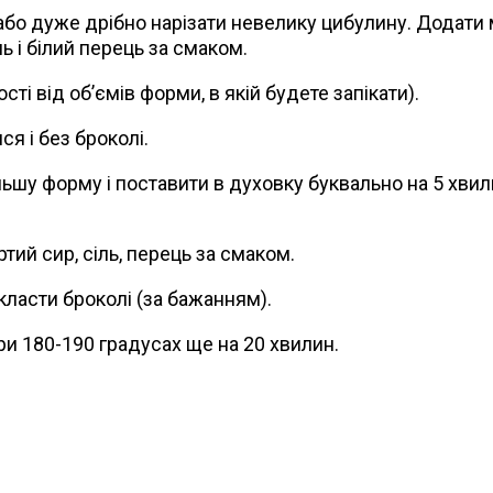
або дуже дрібно нарізати невелику цибулину. Додати м
ль і білий перець за смаком.
і від об’ємів форми, в якій будете запікати).
ся і без броколі.
льшу форму і поставити в духовку буквально на 5 хви
тий сир, сіль, перець за смаком.
ласти броколі (за бажанням).
и 180-190 градусах ще на 20 хвилин.