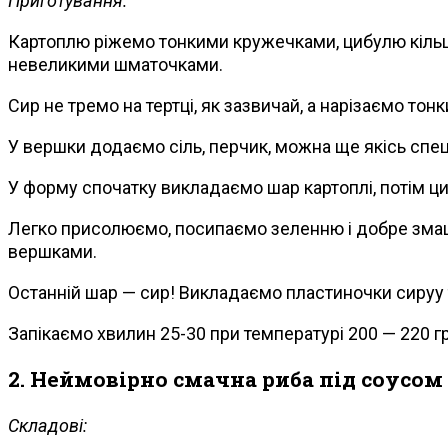
Приготування:
Картоплю ріжемо тонкими кружечками, цибулю кільця
невеликими шматочками.
Сир не тремо на тертці, як зазвичай, а нарізаємо то
У вершки додаємо сіль, перчик, можна ще якісь спец
У форму спочатку викладаємо шар картоплі, потім ци
Легко присолюємо, посипаємо зеленню і добре зма
вершками.
Останній шар — сир! Викладаємо пластиночки сируу 
Запікаємо хвилин 25-30 при температурі 200 — 220 г
2. Неймовірно смачна риба під соусом
Складові: