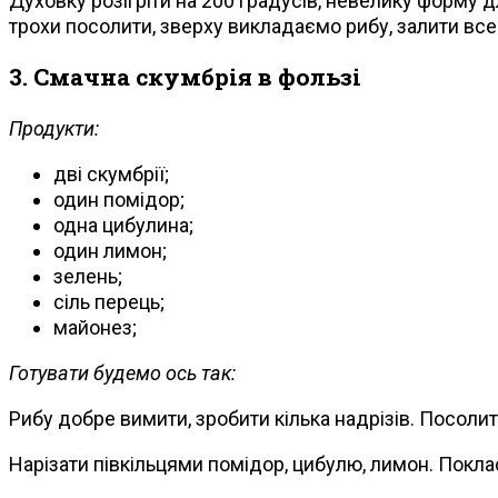
Духовку розігріти на 200 градусів, невелику форму 
трохи посолити, зверху викладаємо рибу, залити все
3. Смачна скумбрія в фользі
Продукти:
дві скумбрії;
один помідор;
одна цибулина;
один лимон;
зелень;
сіль перець;
майонез;
Готувати будемо ось так:
Рибу добре вимити, зробити кілька надрізів. Посолит
Нарізати півкільцями помідор, цибулю, лимон. Поклас