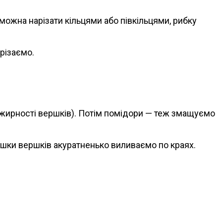
ожна нарізати кільцями або півкільцями, рибку
арізаємо.
жирності вершків). Потім помідори — теж змащуємо
ишки вершків акуратненько виливаємо по краях.