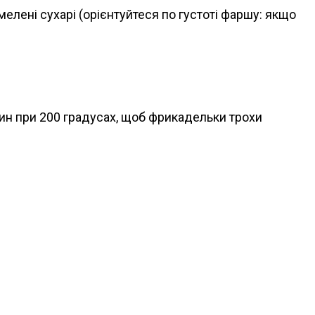
елені сухарі (орієнтуйтеся по густоті фаршу: якщо
лин при 200 градусах, щоб фрикадельки трохи