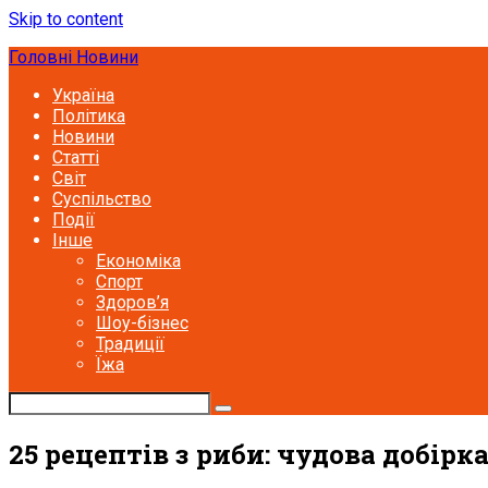
Skip to content
Головні Новини
Україна
Політика
Новини
Статті
Світ
Суспільство
Події
Інше
Економіка
Спорт
Здоров’я
Шоу-бізнес
Традиції
Їжа
25 рецептів з риби: чудова добірк