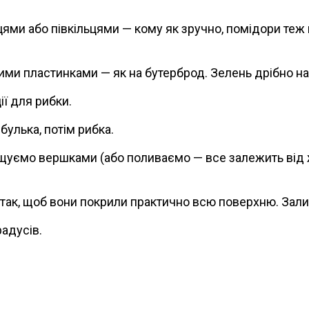
ми або півкільцями — кому як зручно, помідори теж м
нкими пластинками — як на бутерброд. Зелень дрібно н
ії для рибки.
булька, потім рибка.
щуємо вершками (або поливаємо — все залежить від 
так, щоб вони покрили практично всю поверхню. Зал
радусів.