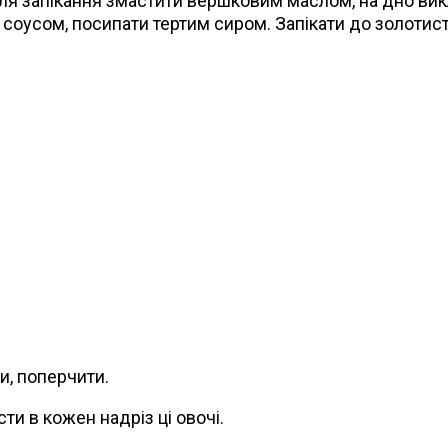
для запікання змастити вершковим маслом, на дно вик
 соусом, посипати тертим сиром. Запікати до золотист
и, поперчити.
ти в кожен надріз ці овочі.