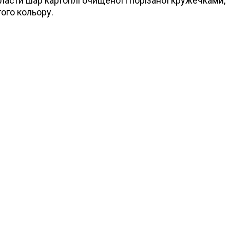
ласти шар картоплі очищеної і порізаної кружечками,
ого кольору.