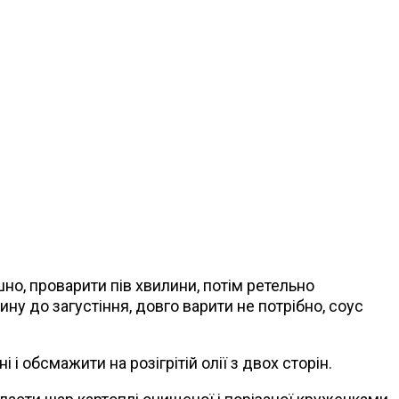
но, проварити пів хвилини, потім ретельно
ну до загустіння, довго варити не потрібно, соус
 обсмажити на розігрітій олії з двох сторін.