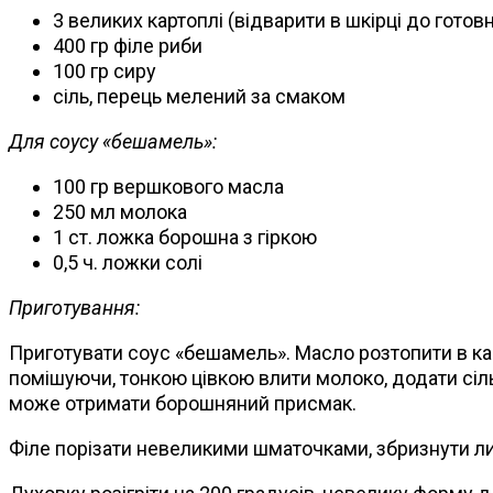
3 великих картоплі (відварити в шкірці до готовн
400 гр філе риби
100 гр сиру
сіль, перець мелений за смаком
Для соусу «бешамель»:
100 гр вершкового масла
250 мл молока
1 ст. ложка борошна з гіркою
0,5 ч. ложки солі
Приготування:
Приготувати соус «бешамель». Масло розтопити в ка
помішуючи, тонкою цівкою влити молоко, додати сіль
може отримати борошняний присмак.
Філе порізати невеликими шматочками, збризнути лимо