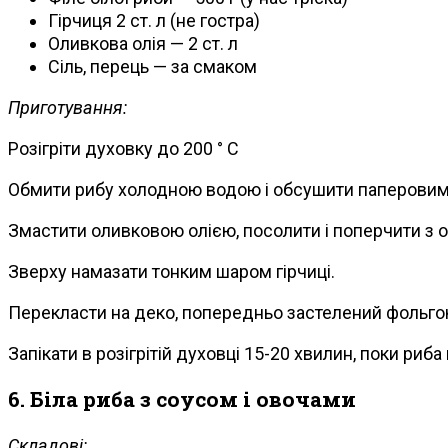
Гірчиця 2 ст. л (не гостра)
Оливкова олія — ​​2 ст. л
Сіль, перець — за смаком
Приготування:
Розігріти духовку до 200 ° С
Обмити рибу холодною водою і обсушити паперови
Змастити оливковою олією, посолити і поперчити з о
Зверху намазати тонким шаром гірчиці.
Перекласти на деко, попередньо застелений фольго
Запікати в розігрітій духовці 15-20 хвилин, поки ри
6. Біла риба з соусом і овочами
Складові: