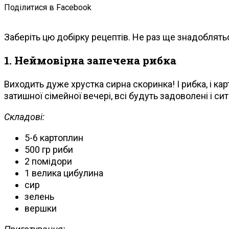
Поділитися в Facebook
Заберіть цю добірку рецептів. Не раз ще знадоблять
1. Неймовірна запечена рибка
Виходить дуже хрустка сирна скоринка! І рибка, і ка
затишної сімейної вечері, всі будуть задоволені і ситі
Складові:
5-6 картоплин
500 гр риби
2 помідори
1 велика цибулина
сир
зелень
вершки