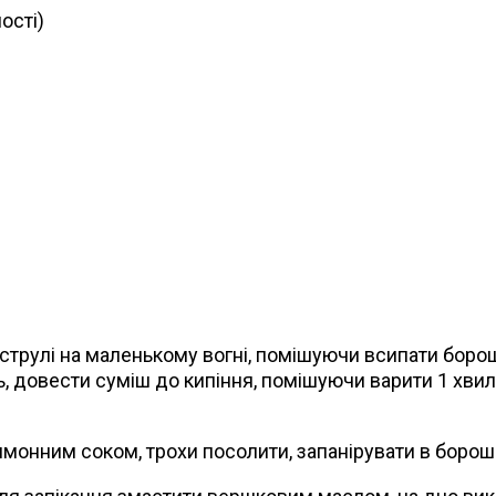
ості)
струлі на маленькому вогні, помішуючи всипати борош
, довести суміш до кипіння, помішуючи варити 1 хвили
нним соком, трохи посолити, запанірувати в борошні і