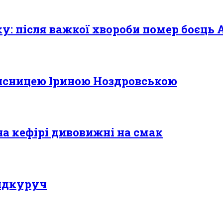
року: після важкої хвороби помер боєць 
исницею Іриною Ноздровською
на кефірі дивовижні на смак
видкуруч