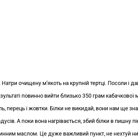
. Натри очищену м’якоть на крупній тертці. Посоли і д
результаті повинно вийти близько 350 грам кабачкової 
ь, перець і жовтки. Білки не викидай, вони нам ще зн
дусів. А поки вона нагрівається, збий білки в пишну п
инним маслом. Це дуже важливий пункт, не нехтуй н