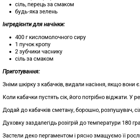
сіль, перець за смаком
будь-яка зелень
Інгредієнти для начінки:
400 г кисломолочного сиру
1 пучок кропу
2 зубчики часнику
сіль за смаком
Приготування:
Зніми шкірку з кабачків, видали насіння, якщо вони є
Коли кабачки пустять сік, його потрібно віджати. У 
Додай до кабачків сметану, борошно, розпушувач, сіл
Духовку заздалегідь розігрій до температури 180 гра
Застели деко пергаментом і рясно змащуємо її росл