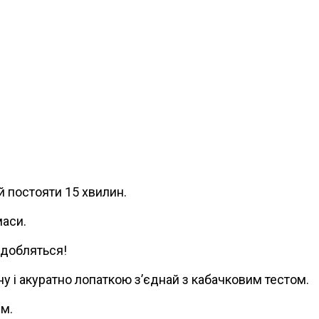
ай постояти 15 хвилин.
маси.
адобляться!
іну і акуратно лопаткою з’єднай з кабачковим тестом.
им.