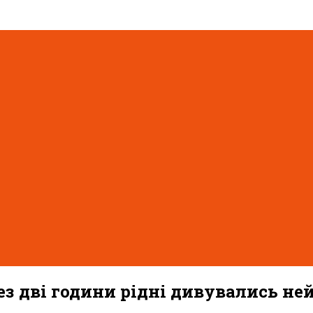
рез дві години рідні дивувались не