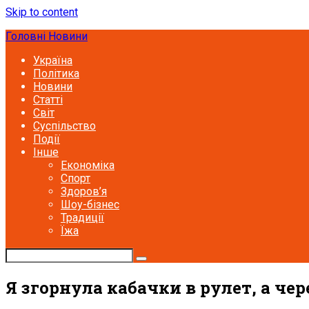
Skip to content
Головні Новини
Україна
Політика
Новини
Статті
Світ
Суспільство
Події
Інше
Економіка
Спорт
Здоров’я
Шоу-бізнес
Традиції
Їжа
Я згорнула кабачки в рулет, а че