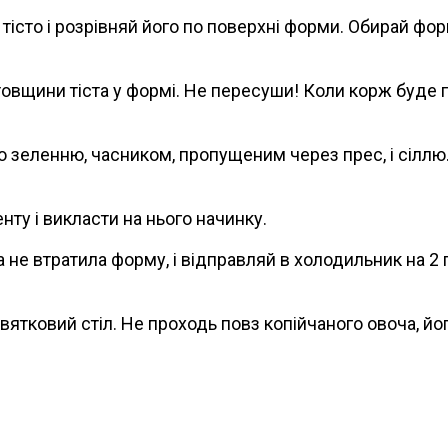
тісто і розрівняй його по поверхні форми. Обирай фор
товщини тіста у формі. Не пересуши! Коли корж буде 
ю зеленню, часником, пропущеним через прес, і сілл
ту і викласти на нього начинку.
не втратила форму, і відправляй в холодильник на 2 г
святковий стіл. Не проходь повз копійчаного овоча, й