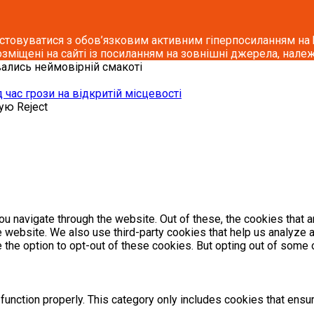
стовуватися з обов’язковим активним гіперпосиланням на ho
озміщені на сайті із посиланням на зовнішні джерела, належ
увались неймовірній смакоті
 час грози на відкритій місцевості
кую
Reject
u navigate through the website. Out of these, the cookies that 
the website. We also use third-party cookies that help us analyz
e the option to opt-out of these cookies. But opting out of som
unction properly. This category only includes cookies that ensur