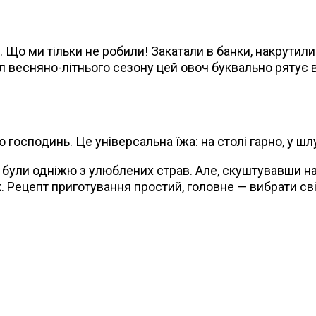
. Що ми тільки не робили! Закатали в банки, накрутили
ал весняно-літнього сезону цей овоч буквально рятує в
 господинь. Це універсальна їжа: на столі гарно, у шл
и були одніжю з улюблених страв. Але, скуштувавши 
. Рецепт приготування простий, головне — вибрати свіж