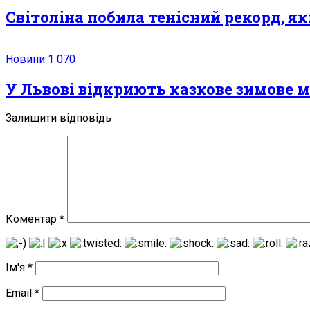
Світоліна побила тенісний рекорд, я
Новини
1 070
У Львові відкриють казкове зимове м
Залишити відповідь
Коментар
*
Ім'я
*
Email
*