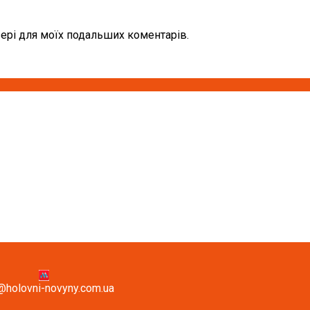
узері для моїх подальших коментарів.
@holovni-novyny.com.ua