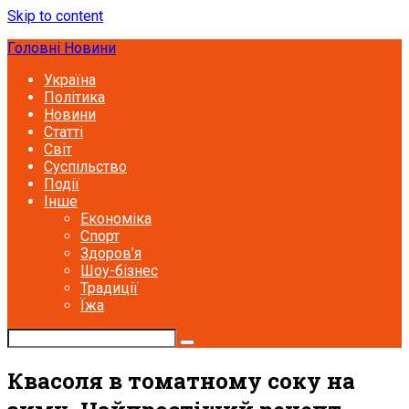
Skip to content
Головні Новини
Україна
Політика
Новини
Статті
Світ
Суспільство
Події
Інше
Економіка
Спорт
Здоров’я
Шоу-бізнес
Традиції
Їжа
Квасоля в томатному соку на