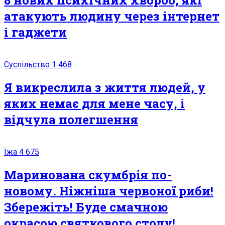
8 нових психічних хвороб, які
атакують людину через інтернет
і гаджети
Суспільство
1 468
Я викреслила з життя людей, у
яких немає для мене часу, і
відчула полегшення
Їжа
4 675
Маринована скумбрія по-
новому. Ніжніша червоної риби!
Збережіть! Буде смачною
окрасою святкового столу!