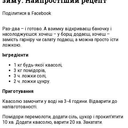
зиму. Найпростіший рецепт
Поділитися в Facebook
Раз-два – і готово. А взимку відкриваєш баночку і
насолоджуєшся: хочеш – у борщ додаєш, хочеш –
замість гарніру чи салату подаєш, а можна просто їсти
ложкою.
Інгредієнти
1 кг будь-якої квасолі,
3 кг помідорів,
3 ч. ложки солі,
2 ч. ложки цукру.
Приготування
Квасолю замочити у воді на 3-4 години. Відварити до
напівготовності.
Помідори перемолоти, додати сіль, цукор і прокип’ятити
10 хв. Додати квасолю, варити 20 хв. Закатати.