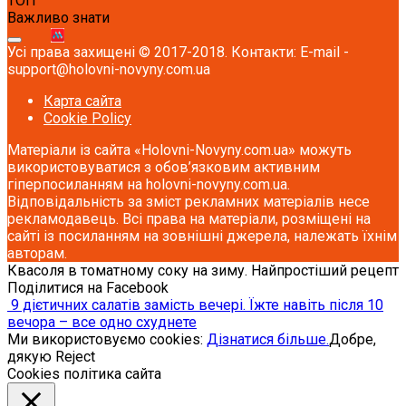
ТОП
Важливо знати
Усі права захищені © 2017-2018. Контакти: E-mail -
support@holovni-novyny.com.ua
Карта сайта
Cookie Policy
Матеріали із сайта «Holovni-Novyny.com.ua» можуть
використовуватися з обов’язковим активним
гіперпосиланням на holovni-novyny.com.ua.
Відповідальність за зміст рекламних матеріалів несе
рекламодавець. Всі права на матеріали, розміщені на
сайті із посиланням на зовнішні джерела, належать їхнім
авторам.
Квасоля в томатному соку на зиму. Найпростіший рецепт
Поділитися на Facebook
9 дієтичних салатів замість вечері. Їжте навіть після 10
вечора – все одно схуднете
Ми використовуємо cookies:
Дізнатися більше.
Добре,
дякую
Reject
Cookies політика сайта