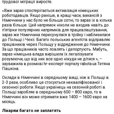
трудової міграції виросте.
«Вже зараз спостерігається активізація німецьких
роботодавців. Якщо раніше, в кращі часи, вакансій з
Німеччини у нас було не більше сотні, то зараз їх в кілька
разів більше. Цей напрямок ніколи не входив навіть до
п’ятірки популярних напрямків для працевлаштування,
зараз же Німеччина пересунулася в трійку і наблизилася
до Польщі і Чехії. Багато польських агентств відправляє
працівників через Польщу у відрядження до Німеччини.
За що працівників часто ловлять і депортують. Мабуть,
зараз німецька влада вирішила їх легалізувати
розуміючи, що від них все одно нікуди не дітися », –
зауважила в розмові hr-експерт порталу rabota.ua Тетяна
Пашкіна.
Оклади в Німеччині в середньому вищі, ніж в Польщі в
2-3 рази, особливо це стосується некваліфікованої і
сезонної роботи. Якщо українець на сезонній роботі в
Польщі заробляє в середньому 600 – 800 євро, то в
Німеччині він може отримати вже 1400 – 1600 євро на
місяць.
Лікарям багато не заплатять