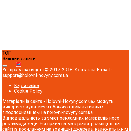
ТОП
Важливо знати
Усі права захищені © 2017-2018. Контакти: E-mail -
support@holovni-novyny.com.ua
Карта сайта
Cookie Policy
Матеріали із сайта «Holovni-Novyny.com.ua» можуть
використовуватися з обов’язковим активним
гіперпосиланням на holovni-novyny.com.ua.
Відповідальність за зміст рекламних матеріалів несе
рекламодавець. Всі права на матеріали, розміщені на
сайті із посиланням на зовнішні джерела, належать їхнім