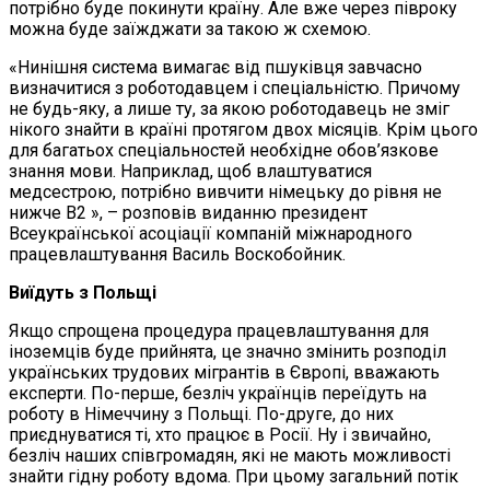
потрібно буде покинути країну. Але вже через півроку
можна буде заїжджати за такою ж схемою.
«Нинішня система вимагає від пшуківця завчасно
визначитися з роботодавцем і спеціальністю. Причому
не будь-яку, а лише ту, за якою роботодавець не зміг
нікого знайти в країні протягом двох місяців. Крім цього
для багатьох спеціальностей необхідне обов’язкове
знання мови. Наприклад, щоб влаштуватися
медсестрою, потрібно вивчити німецьку до рівня не
нижче В2 », – розповів виданню президент
Всеукраїнської асоціації компаній міжнародного
працевлаштування Василь Воскобойник.
Виїдуть з Польщі
Якщо спрощена процедура працевлаштування для
іноземців буде прийнята, це значно змінить розподіл
українських трудових мігрантів в Європі, вважають
експерти. По-перше, безліч українців переїдуть на
роботу в Німеччину з Польщі. По-друге, до них
приєднуватися ті, хто працює в Pосії. Ну і звичайно,
безліч наших співгромадян, які не мають можливості
знайти гідну роботу вдома. При цьому загальний потік