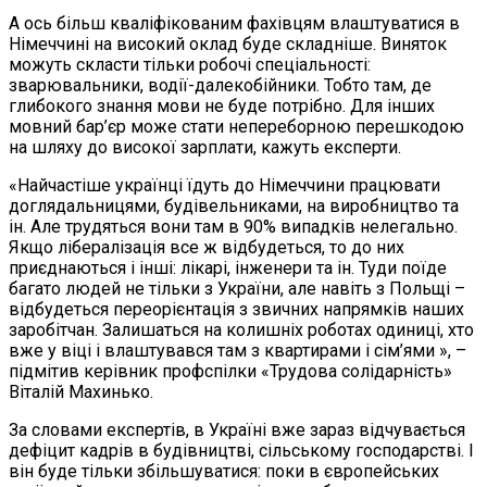
А ось більш кваліфікованим фахівцям влаштуватися в
Німеччині на високий оклад буде складніше. Виняток
можуть скласти тільки робочі спеціальності:
зварювальники, водії-далекобійники. Тобто там, де
глибокого знання мови не буде потрібно. Для інших
мовний бар’єр може стати непереборною перешкодою
на шляху до високої зарплати, кажуть експерти.
«Найчастіше українці їдуть до Німеччини працювати
доглядальницями, будівельниками, на виробництво та
ін. Але трудяться вони там в 90% випадків нелегально.
Якщо лібералізація все ж відбудеться, то до них
приєднаються і інші: лікарі, інженери та ін. Туди поїде
багато людей не тільки з України, але навіть з Польщі –
відбудеться переорієнтація з звичних напрямків наших
заробітчан. Залишаться на колишніх роботах одиниці, хто
вже у віці і влаштувався там з квартирами і сім’ями », –
підмітив керівник профспілки «Трудова солідарність»
Віталій Махинько.
За словами експертів, в Україні вже зараз відчувається
дефіцит кадрів в будівництві, сільському господарстві. І
він буде тільки збільшуватися: поки в європейських