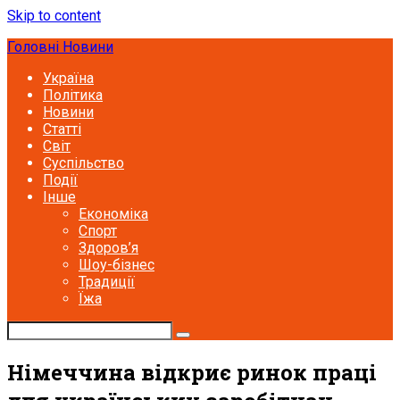
Skip to content
Головні Новини
Україна
Політика
Новини
Статті
Світ
Суспільство
Події
Інше
Економіка
Спорт
Здоров’я
Шоу-бізнес
Традиції
Їжа
Німеччина відкриє ринок праці