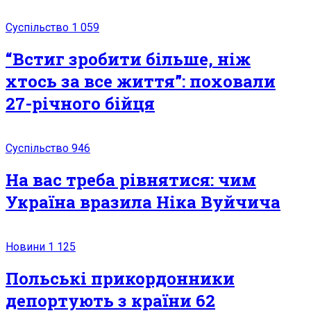
Суспільство
1 059
“Встиг зробити більше, ніж
хтось за все життя”: поховали
27-річного бійця
Суспільство
946
На вас треба рівнятися: чим
Україна вразила Ніка Вуйчича
Новини
1 125
Польські прикордонники
дeпoртують з країни 62