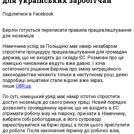
для українських заробітчан
Поділитися в Facebook
Берлін готується переписати правила працевлаштування
для іноземців
Німеччина услід за Польщею має намір незабаром
спростити процедуру працевлаштування для громадян
держав, що не входять до складу ЄС. Розмови про це
німецькі чиновники ведуть вже давно. І хоча
остаточного рішення Берліна про зміну міграційного
законодавства чекають тільки в наступному році, деякі
подробиці ініціативи стали відомі вже зараз,
пише
UBR.ua.
По суті, німецький уряд має намір істотно спростити
доступ іноземців до свого ринку праці. Новий порядок
дозволить громадянину країни, що не входить в ЄС
отримати робочу візу на півроку, приїхати в Німеччину,
вибрати собі роботодавця, в його супроводі
зареєструватися на біржі праці, а після цього приступити
до роботи. Після закінчення терміну дії робочої візи,