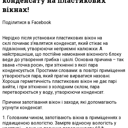
конденсату на пластикових
вікнах!
Поділитися в Facebook
Нерідко після установки пластикових вікон на
склі починає з’являтися конденсат, який стікає на
підвіконня, утворюючи неприємні калюжки. А
найстрашніше, що постійне намокання віконного блоку
веде до утворення грибка і цвілі. Основна причина – так
звана «точка роси», при зіткненні з якої пара
конденсується. Простими словами: в повітрі приміщення
утворюється пара, який прагне вирватися назовні.
Хороша герметичність пластикових вікон не дає парі
вийти, і при зіткненні з холодним склом, пара
перетворюється у воду, утворюючи конденсат.
Причини запотівання вікон і заходи, які допомагають
усунути конденсат.
1. Головним чином, запотівають вікна в приміщеннях з
підвищеною вологістю. Замірте відносну вологість у