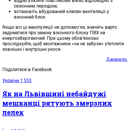
відрегулюйте пластикове вікно відповідно з
сезонним періодом;
встановіть вбудований клапан вентиляції у
віконний блок.
Якщо всі ці маніпуляції не допомогли, значить варто
задуматися про заміну віконного блоку ПВХ на
енергозберігаючий. При цьому обов’язково
прослідкуйте, щоб монтажники «чи не забули» утеплити
зовнішні і внутрішні укоси.
Джерело.
Поділитися в Facebook
Україна
1 553
Як на Львівщині небайдужі
мешканці рятують змерзлих
лелек