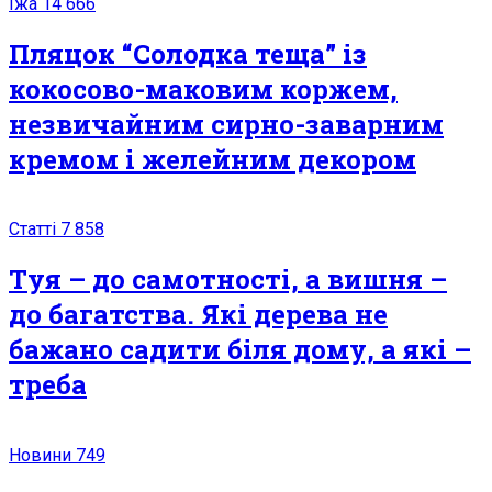
Їжа
14 666
Пляцок “Солодка теща” із
кокосово-маковим коржем,
незвичайним сирно-заварним
кремом і желейним декором
Статті
7 858
Туя – до самотності, а вишня –
до багатства. Які дерева не
бажано садити біля дому, а які –
треба
Новини
749