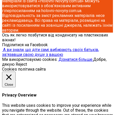
Матеріали із сайта «Holovni-Novyny.com.ua» можуть
використовуватися з обов’язковим активним
гіперпосиланням на holovni-novyny.com.ua.
Відповідальність за зміст рекламних матеріалів несе
рекламодавець. Всі права на матеріали, розміщені на
сайті із посиланням на зовнішні джерела, належать їхнім
авторам.
Ось як легко позбутися від конденсату на пластикових
вікнах!
Поділитися на Facebook
А ви знали, що діти самі вибирають своїх батьків,
зв’язавши свою душу з вашою
Ми використовуємо cookies:
Дізнатися більше.
Добре,
дякую
Reject
Cookies політика сайта
Close
Privacy Overview
This website uses cookies to improve your experience while
you navigate through the website. Out of these, the cookies