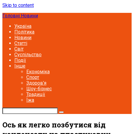
Skip to content
Головні Новини
Україна
Політика
Новини
Статті
Світ
Суспільство
Події
Інше
Економіка
Спорт
Здоров’я
Шоу-бізнес
Традиції
Їжа
Ось як легко позбутися від