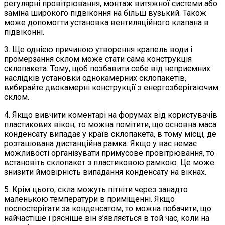
регулярні провітрювання, монтаж витяжної системи або
заміна широкого підвіконня на більш вузький. Також
може допомогти установка вентиляційного клапана в
підвіконні.
3. Ще однією причиною утворення крапель води і
промерзання склом може стати сама конструкція
склопакета. Тому, щоб позбавити себе від неприємних
наслідків установки однокамерних склопакетів,
вибирайте двокамерні конструкції з енергозберігаючим
склом.
4. Якщо вивчити коментарі на форумах від користувачів
пластикових вікон, то можна помітити, що основна маса
конденсату випадає у країв склопакета, в тому місці, де
розташована дистанційна рамка. Якщо у вас немає
можливості організувати примусове провітрювання, то
встановіть склопакет з пластиковою рамкою. Це може
знизити ймовірність випадання конденсату на вікнах.
5. Крім цього, скла можуть пітніти через занадто
маленькою температури в приміщенні. Якщо
поспостерігати за конденсатом, то можна побачити, що
найчастіше і рясніше він з’являється в той час, коли на