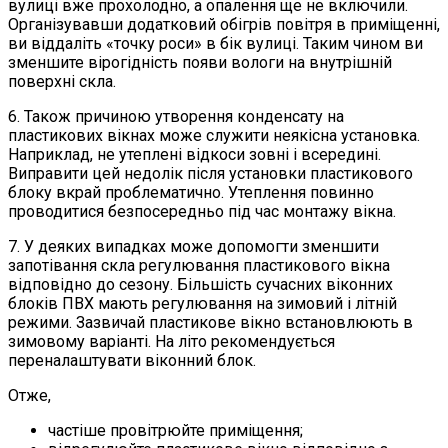
вулиці вже прохолодно, а опалення ще не включили.
Організувавши додатковий обігрів повітря в приміщенні,
ви віддаліть «точку роси» в бік вулиці. Таким чином ви
зменшите вірогідність появи вологи на внутрішній
поверхні скла.
6. Також причиною утворення конденсату на
пластикових вікнах може служити неякісна установка.
Наприклад, не утеплені відкоси зовні і всередині.
Виправити цей недолік після установки пластикового
блоку вкрай проблематично. Утеплення повинно
проводитися безпосередньо під час монтажу вікна.
7. У деяких випадках може допомогти зменшити
запотівання скла регулювання пластикового вікна
відповідно до сезону. Більшість сучасних віконних
блоків ПВХ мають регулювання на зимовий і літній
режими. Зазвичай пластикове вікно встановлюють в
зимовому варіанті. На літо рекомендується
переналаштувати віконний блок.
Отже,
частіше провітрюйте приміщення;