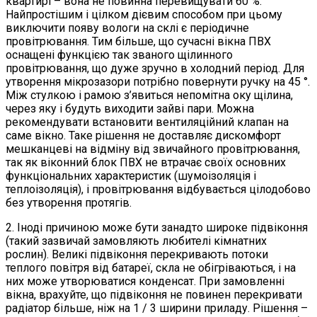
квартирі – вона не повинна перевищувати 60 %.
Найпростішим і цілком дієвим способом при цьому
виключити появу вологи на склі є періодичне
провітрювання. Тим більше, що сучасні вікна ПВХ
оснащені функцією так званого щілинного
провітрювання, що дуже зручно в холодний період. Для
утворення мікрозазори потрібно повернути ручку на 45 °.
Між стулкою і рамою з’явиться непомітна оку щілина,
через яку і будуть виходити зайві пари. Можна
рекомендувати встановити вентиляційний клапан на
саме вікно. Таке рішення не доставляє дискомфорт
мешканцеві на відміну від звичайного провітрювання,
так як віконний блок ПВХ не втрачає своїх основних
функціональних характеристик (шумоізоляція і
теплоізоляція), і провітрювання відбувається цілодобово
без утворення протягів.
2. Іноді причиною може бути занадто широке підвіконня
(такий зазвичай замовляють любителі кімнатних
рослин). Великі підвіконня перекривають потоки
теплого повітря від батареї, скла не обігріваються, і на
них може утворюватися конденсат. При замовленні
вікна, врахуйте, що підвіконня не повинен перекривати
радіатор більше, ніж на 1 / 3 ширини приладу. Рішення –