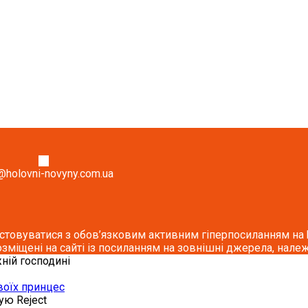
@holovni-novyny.com.ua
стовуватися з обов’язковим активним гіперпосиланням на ho
озміщені на сайті із посиланням на зовнішні джерела, належ
жній господині
воїх принцес
кую
Reject