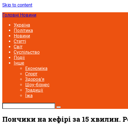
Skip to content
Головні Новини
Україна
Політика
Новини
Статті
Світ
Суспільство
Події
Інше
Економіка
Спорт
Здоров’я
Шоу-бізнес
Традиції
Їжа
Пончики на кефірі за 15 хвилин. 