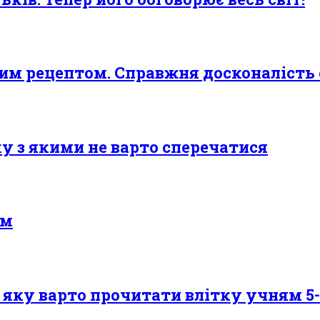
ним рецептом. Справжня досконалість
аку з якими не варто сперечатися
ом
яку варто прочитати влітку учням 5-1