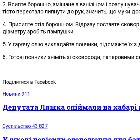
3. Всипте борошно, змішане з ваніліном і розпушувач
тісто перестало липнути до рук, значить, що муки до
4. Присипте стіл борошном. Відразу поставте сковор
діаметру зробіть пампушки.
5. У гарячу олію викладайте пончики, підсмажте їх з 
6. Готові пончики зніміть зі сковороди, паперовими
Поділитися в Facebook
Новини
911
Депутата Ляшка спіймали на хабарі 
Суспільство
43 827
У школі повісили оголошення для бать