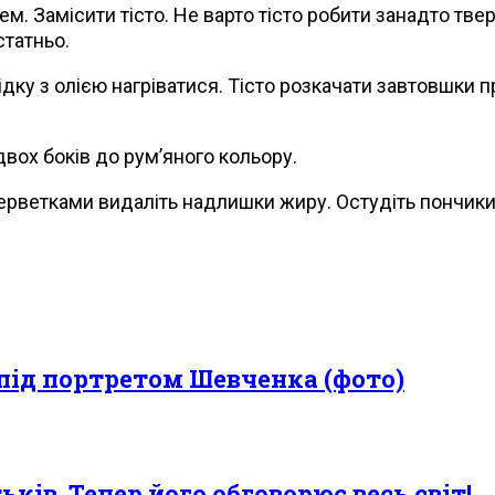
ем. Замісити тісто. Не варто тісто робити занадто тв
статньо.
ідку з олією нагріватися. Тісто розкачати завтовшки 
двох боків до рум’яного кольору.
 серветками видаліть надлишки жиру. Остудіть пончики
під портретом Шевченка (фото)
ків. Тепер його обговорює весь світ!