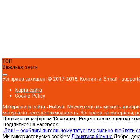
ТОП
Важливо знати
Усі права захищені © 2017-2018. Контакти: E-mail - support
Карта сайта
Cookie Policy
Матеріали із сайта «Holovni-Novyny.com.ua» можуть викори
матеріалів несе рекламодавець. Всі права на матеріали, р
Пончики на кефірі за 15 хвилин. Рецепт стане в нагоді ко
Поділитися на Facebook
Доні – особливі янголи: чому татусі так сильно люблять с
Ми використовуємо cookies:
Дізнатися більше.
Добре, дя