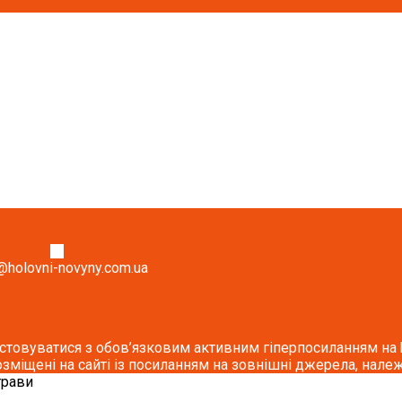
@holovni-novyny.com.ua
стовуватися з обов’язковим активним гіперпосиланням на ho
озміщені на сайті із посиланням на зовнішні джерела, належ
трави