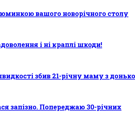
 ізюминкою вашого новорічного столу
доволення і ні краплі шкоди!
видкості збив 21-річну маму з донькою
лася запізно. Попереджаю 30-річних