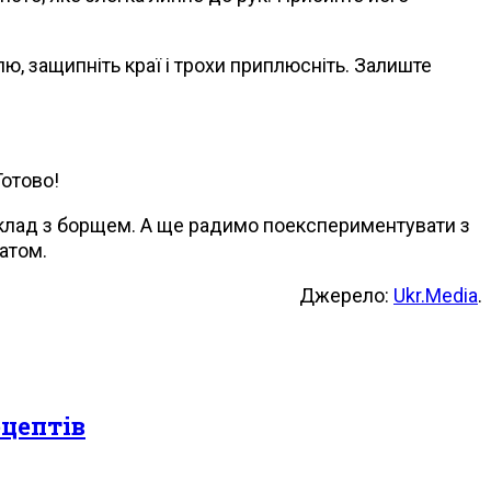
ю, защипніть краї і трохи приплюсніть. Залиште
Готово!
иклад з борщем. А ще радимо поекспериментувати з
атом.
Джерело:
Ukr.Media
.
ецептів