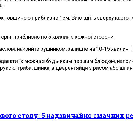
н.
орж товщиною приблизно 1см. Викладіть зверху картопл
торін, приблизно по 5 хвилин з кожної сторони.
слом, накрийте рушником, залиште на 10-15 хвилин. 
 Подавати їх можна з будь-яким першим блюдом, напр
рукою: гриби, шинка, відварені яйця з рисом або шпин
ового столу: 5 надзвичайно смачних р