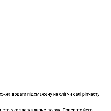
ожна додати підсмажену на олії чи салі ріпчасту
тісто, яке злегка липне до рук. Присипте його