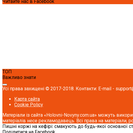
Читайте нас в Facebook
ТОП
Важливо знати
Усі права захищені © 2017-2018. Контакти: E-mail - support
Карта сайта
Cookie Policy
Матеріали із сайта «Holovni-Novyny.com.ua» можуть викори
матеріалів несе рекламодавець. Всі права на матеріали, р
Пишні коржі на кефірі: смакують до будь-якої основної с
Поділитися на Facebook