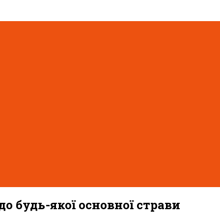
до будь-якої основної страви