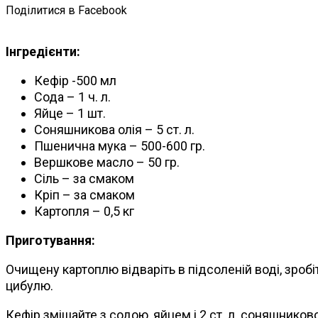
Поділитися в Facebook
Інгредієнти:
Кефір -500 мл
Сода – 1 ч. л.
Яйце – 1 шт.
Соняшникова олія – 5 ст. л.
Пшенична мука – 500-600 гр.
Вершкове масло – 50 гр.
Сіль – за смаком
Кріп – за смаком
Картопля – 0,5 кг
Приготування:
Очищену картоплю відваріть в підсоленій воді, зробі
цибулю.
Кефір змішайте з содою, яйцем і 2 ст. л. соняшникової