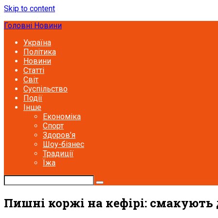
Skip to content
Головні Новини
Україна
Політика
Новини
Статті
Світ
Суспільство
Події
Інше
Економіка
Спорт
Здоров’я
Шоу-бізнес
Традиції
Їжа
Пишні коржі на кефірі: смакують 