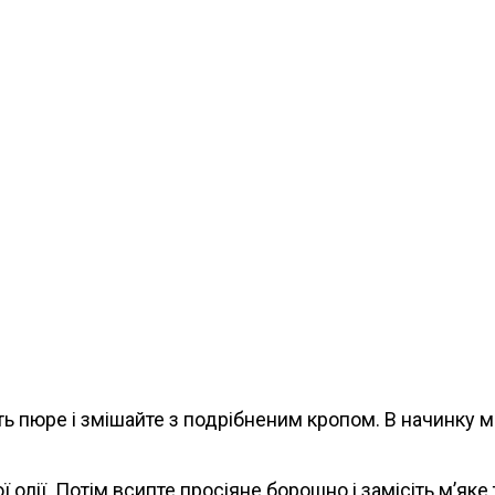
ть пюре і змішайте з подрібненим кропом. В начинку м
 олії. Потім всипте просіяне борошно і замісіть м’яке 