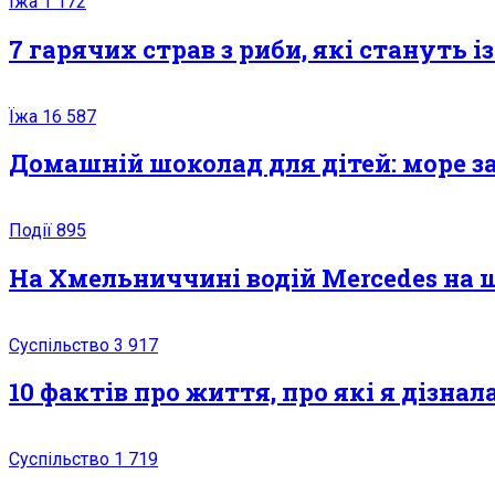
Їжа
1 172
7 гарячих страв з риби, які стануть
Їжа
16 587
Домашній шоколад для дітей: море за
Події
895
На Хмельниччині водій Mercedes на ш
Суспільство
3 917
10 фактів про життя, про які я дізна
Суспільство
1 719