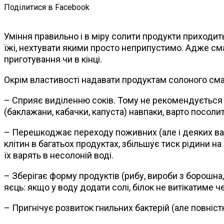
Поділитися в Facebook
Уміння правильно і в міру солити продукти приходить
їжі, нехтувати якими просто неприпустимо. Адже смак 
приготування чи в кінці.
Окрім властивості надавати продуктам солоного смак
– Сприяє виділенню соків. Тому не рекомендується со
(баклажани, кабачки, капуста) навпаки, варто посоли
– Перешкоджає переходу поживних (але і деяких важк
клітин в багатьох продуктах, збільшує тиск рідини 
їх варять в несолоній воді.
– Зберігає форму продуктів (рибу, вироби з борошна,
яєць: якщо у воду додати солі, білок не витікатиме ч
– Пригнічує розвиток гнильних бактерій (але повніс