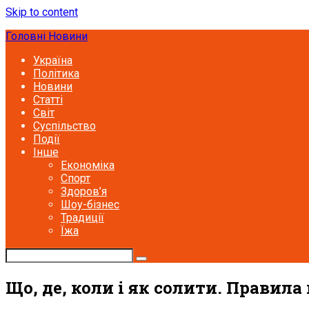
Skip to content
Головні Новини
Україна
Політика
Новини
Статті
Світ
Суспільство
Події
Інше
Економіка
Спорт
Здоров’я
Шоу-бізнес
Традиції
Їжа
Що, де, коли і як солити. Правила