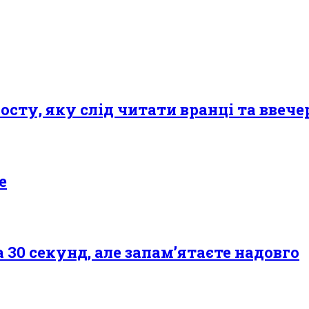
сту, яку слід читати вранці та ввечер
е
а 30 секунд, але запам’ятаєте надовго