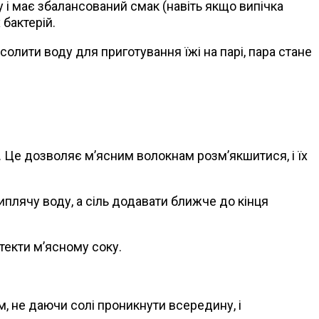
і має збалансований смак (навіть якщо випічка
 бактерій.
солити воду для приготування їжі на парі, пара стане
. Це дозволяє м’ясним волокнам розм’якшитися, і їх
иплячу воду, а сіль додавати ближче до кінця
итекти м’ясному соку.
м, не даючи солі проникнути всередину, і