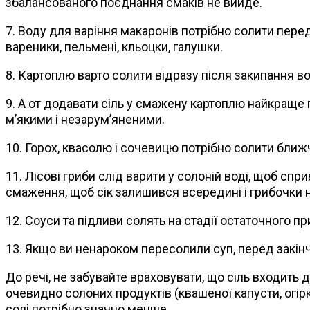
збалансованого поєднання смаків не вийде.
7. Воду для варіння макаронів потрібно солити перед
вареники, пельмені, кльоцки, галушки.
8. Картоплю варто солити відразу після закипання в
9. А от додавати сіль у смажену картоплю найкраще 
м’якими і незарум’яненими.
10. Горох, квасолю і сочевицю потрібно солити ближ
11. Лісові гриби слід варити у солоній воді, щоб спр
смаження, щоб сік залишився всередині і грибочки
12. Соуси та підливи солять на стадії остаточного пр
13. Якщо ви ненароком пересолили суп, перед закінч
До речі, не забувайте враховувати, що сіль входить 
очевидно солоних продуктів (квашеної капусти, огірк
солі потрібно значно менше.