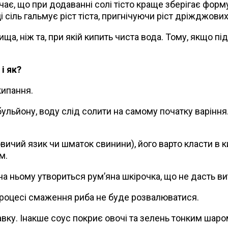
, що при додаванні солі тісто краще зберігає форму 
і сіль гальмує ріст тіста, пригнічуючи ріст дріжджових
а, ніж та, при якій кипить чиста вода. Тому, якщо під
і як?
кипання.
бульйону, воду слід солити на самому початку варіння
вичий язик чи шматок свинини), його варто класти в к
м.
 на ньому утвориться рум’яна шкірочка, що не дасть в
 процесі смаження риба не буде розвалюватися.
равку. Інакше соус покриє овочі та зелень тонким шаро