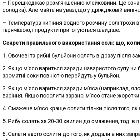
– Перешкоджає розм’якшенню клейковини. Це означає
солодка). Але майте на увазі, що у дріжджовій випічц
– Температура кипіння водного розчину солі трохи вищ
гарячішою, і продукти приготуються швидше.
Секрети правильного використання солі: що, коли 
1. Овочеві та рибні бульйони солять відразу після за
2. Якщо м’ясо вариться заради наваристого супу чи 
ароматні соки повністю перейдуть у бульйон.
3. Якщо м’ясо вариться заради м’яса (наприклад, яло
варіння. Якщо посолити зарано, м’ясо стане жорстки
4. Смажене м’ясо краще солити тільки після того, як
5. Рибу солять за 20-30 хвилин до смаження, тоді в
6. Салати варто солити до того, як додали в них зап