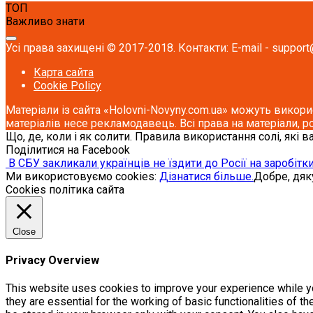
ТОП
Важливо знати
Усі права захищені © 2017-2018. Контакти: E-mail - support
Карта сайта
Cookie Policy
Матеріали із сайта «Holovni-Novyny.com.ua» можуть викори
матеріалів несе рекламодавець. Всі права на матеріали, р
Що, де, коли і як солити. Правила використання солі, які в
Поділитися на Facebook
В СБУ закликали українців не їздити до Росії на заробітк
Ми використовуємо cookies:
Дізнатися більше.
Добре, дя
Cookies політика сайта
Close
Privacy Overview
This website uses cookies to improve your experience while yo
they are essential for the working of basic functionalities of 