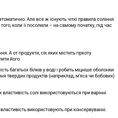
втоматично. Але все ж існують чіткі правила соління
 того, коли її посолили – на самому початку, під час
. А от продукти, сік яких містить гіркоту
лити його.
ь багатьох білків у воді і робить міцніше оболонки
ння твердих продуктів (наприклад, м’яса чи бобових)
 ж властивість солі використовуються при варінні
ю властивість використовують при консервуванні.