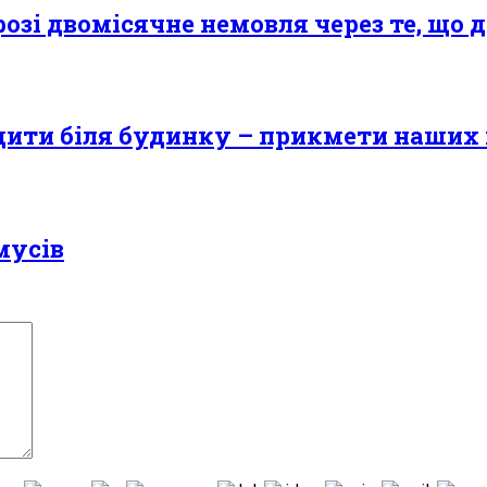
зі двомісячне немовля через те, що д
садити бiля будинку – прикмети наших
мусів