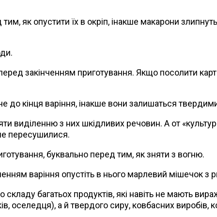
 тим, як опустити їх в окріп, інакше макарони злипнут
оди.
перед закінченням приготування. Якщо посолити карто
че до кінця варіння, інакше вони залишаться твердими
ияти виділенню з них шкідливих речовин. А от «культурн
 не пересушилися.
иготування, буквально перед тим, як зняти з вогню.
енням варіння опустіть в нього марлевий мішечок з ри
до складу багатьох продуктів, які навіть не мають вир
ів, оселедця), а й твердого сиру, ковбасних виробів, 