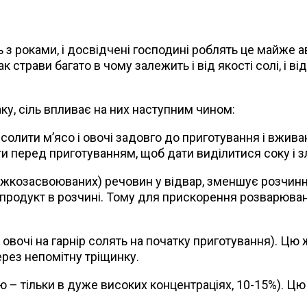
 з роками, і досвідчені господині роблять це майже а
страви багато в чому залежить і від якості солі, і від
у, сіль впливає на них наступним чином:
лити м’ясо і овочі задовго до приготування і вживання
ти перед приготуванням, щоб дати виділитися соку і з
озасвоюваних) речовин у відвар, зменшує розчинніст
на продукт в розчині. Тому для прискорення розварюва
 овочі на гарнір солять на початку приготування). Цю
ерез непомітну тріщинку.
тю – тільки в дуже високих концентраціях, 10-15%). Ц