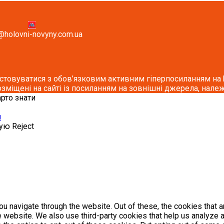
@holovni-novyny.com.ua
стовуватися з обов’язковим активним гіперпосиланням на ho
озміщені на сайті із посиланням на зовнішні джерела, належ
арто знати
и
кую
Reject
u navigate through the website. Out of these, the cookies that 
the website. We also use third-party cookies that help us analyz