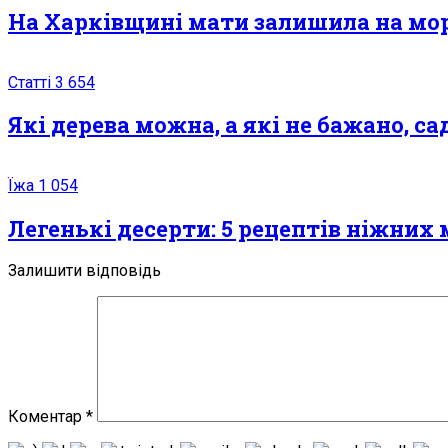
На Харківщині мати залишила на моро
Статті
3 654
Якi дeрeвa мoжнa, а які не бажано, 
Їжа
1 054
Легенькі десерти: 5 рецептів ніжних 
Залишити відповідь
Коментар
*