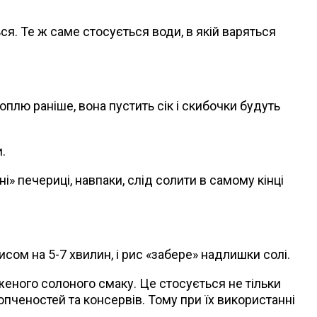
ься. Те ж саме стосується води, в якій варяться
плю раніше, вона пустить сік і скибочки будуть
.
і» печериці, навпаки, слід солити в самому кінці
сом на 5-7 хвилин, і рис «забере» надлишки солі.
аженого солоного смаку. Це стосується не тільки
копченостей та консервів. Тому при їх використанні