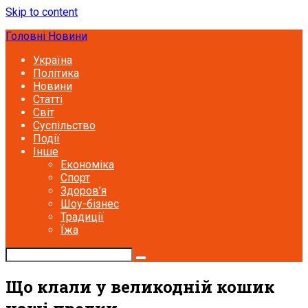
Skip to content
Головні Новини
Україна
Політика
Новини
Статті
Світ
Суспільство
Події
Інше
Економіка
Спорт
Здоров’я
Шоу-бізнес
Традиції
Їжа
Що клали у великодній кошик