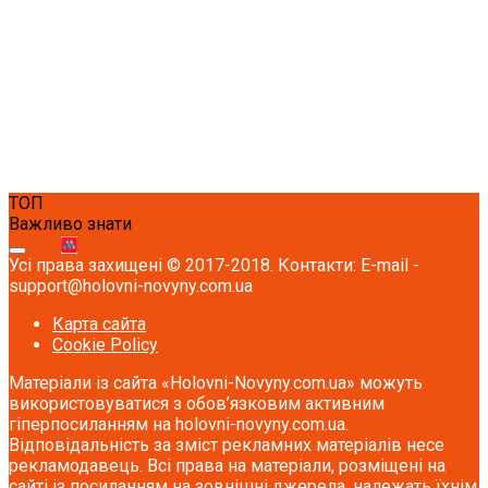
ТОП
Важливо знати
Усі права захищені © 2017-2018. Контакти: E-mail -
support@holovni-novyny.com.ua
Карта сайта
Cookie Policy
Матеріали із сайта «Holovni-Novyny.com.ua» можуть
використовуватися з обов’язковим активним
гіперпосиланням на holovni-novyny.com.ua.
Відповідальність за зміст рекламних матеріалів несе
рекламодавець. Всі права на матеріали, розміщені на
сайті із посиланням на зовнішні джерела, належать їхнім