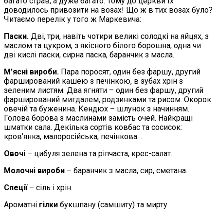
багато страв, а дуже багато. Тому до церкви їх
доводилось привозити на возах! Що ж в тих возах було?
Читаємо перелік у того ж Маркевича:
Паски.
Дві, три, навіть чотири великі солодкі на яйцях, з
маслом та цукром, з якісного білого борошна; одна чи
дві кислі паски, сирна паска, баранчик з масла.
М’ясні вироби.
Пара поросят, один без фаршу, другий
фарширований кашею з печінкою, в зубах хрін з
зеленим листям. Два ягняти – один без фаршу, другий
фарширований мигдалем, родзинками та рисом. Окорок
овечій та буженина. Кендюх – шлунок з начинням.
Голова борова з маслинами замість очей. Найкращі
шматки сала. Декілька сортів ковбас та сосисок:
кров’янка, малоросійська, печінкова…
Овочі
– цибуля зелена та ріпчаста, крес-салат.
Молочні вироби
– баранчик з масла, сир, сметана.
Спеції
– сіль і хрін.
Ароматні
гілки
букшпану (самшиту) та мирту.