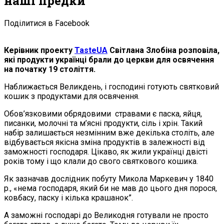
наші предки
Поділитися в Facebook
Керівник проекту
TasteUA
Світлана Злобіна розповіла,
які продукти українці брали до церкви для освячення
на початку 19 століття.
Наближається Великдень, і господині готують святковий
кошик з продуктами для освячення.
Обов’язковими обрядовими стравами є паска, яйця,
писанки, молочні та м’ясні продукти, сіль і хрін. Такий
набір залишається незмінним вже декілька століть, але
відбувається якісна зміна продуктів в залежності від
заможності господаря. Цікаво, як жили українці двісті
років тому і що клали до свого святкового кошика.
Як зазначав дослідник побуту Микола Маркевич у 1840
р., «нема господаря, який би не мав до цього дня порося,
ковбасу, паску і кілька крашанок”.
А заможні господарі до Великодня готували не просто