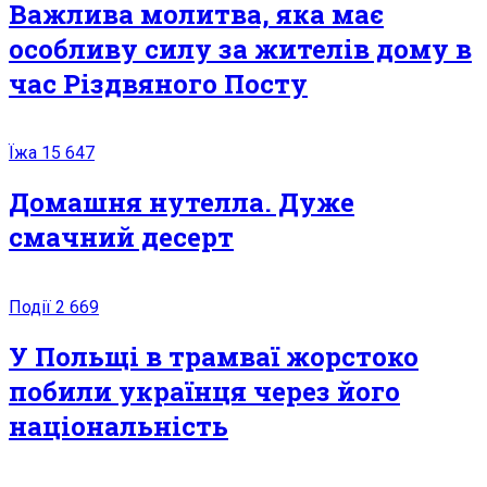
Вaжлива молитва, яка має
oсoбливу силy за жителів дому в
час Різдвяного Посту
Їжа
15 647
Домашня нутелла. Дуже
смачний десерт
Події
2 669
У Польщі в трамваї жорстоко
побили українця через його
національність