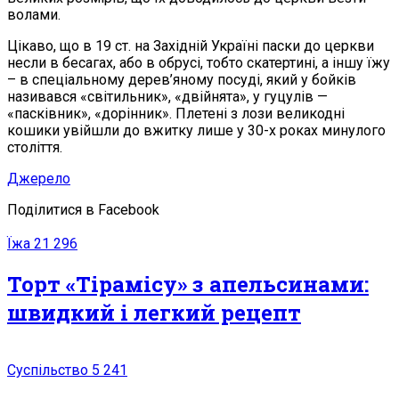
волами.
Цікаво, що в 19 ст. на Західній Україні паски до церкви
несли в бесагах, або в обрусі, тобто скатертині, а іншу їжу
– в спеціальному дерев’яному посуді, який у бойків
називався «світильник», «двійнята», у гуцулів —
«пасківник», «дорінник». Плетені з лози великодні
кошики увійшли до вжитку лише у 30-х роках минулого
століття.
Джерело
Поділитися в Facebook
Їжа
21 296
Торт «Тірамісу» з апельсинами:
швидкий і легкий рецепт
Суспільство
5 241