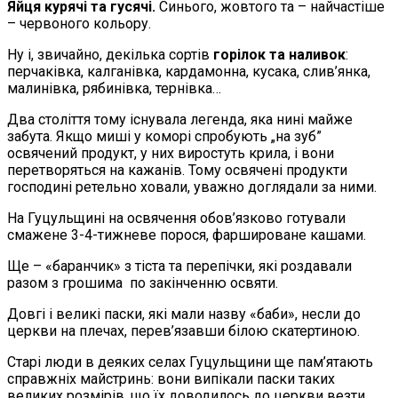
Яйця курячі та гусячі.
Синього, жовтого та – найчастіше
– червоного кольору.
Ну і, звичайно, декілька сортів
горілок та наливок
:
перчаківка, калганівка, кардамонна, кусака, слив’янка,
малинівка, рябинівка, тернівка…
Два століття тому існувала легенда, яка нині майже
забута. Якщо миші у коморі спробують „на зуб”
освячений продукт, у них виростуть крила, і вони
перетворяться на кажанів. Тому освячені продукти
господині ретельно ховали, уважно доглядали за ними.
На Гуцульщині на освячення обов’язково готували
смажене 3-4-тижневе порося, фаршироване кашами.
Ще – «баранчик» з тіста та перепічки, які роздавали
разом з грошима по закінченню освяти.
Довгі і великі паски, які мали назву «баби», несли до
церкви на плечах, перев’язавши білою скатертиною.
Старі люди в деяких селах Гуцульщини ще пам’ятають
справжніх майстринь: вони випікали паски таких
великих розмірів, що їх доводилось до церкви везти