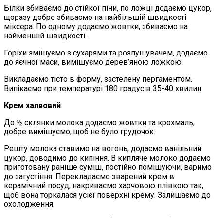
Білки збиваємо до стійкої піни, по ложці додаємо цукор,
щоразу добре збиваємо на найбільшій швидкості
міксера. По одному додаємо жовтки, збиваємо на
найменшій швидкості.
Горіхи змішуємо з сухарями та розпушувачем, додаємо
до яєчної маси, вимішуємо дерев’яною ложкою.
Викладаємо тісто в форму, застелену пергаментом.
Випікаємо при температурі 180 градусів 35-40 хвилин.
Крем халвовий
До ½ склянки молока додаємо жовтки та крохмаль,
добре вимішуємо, щоб не було грудочок.
Решту молока ставимо на вогонь, додаємо ванільний
цукор, доводимо до кипіння. В кипляче молоко додаємо
приготовану раніше суміш, постійно помішуючи, варимо
до загустіння. Перекладаємо зварений крем в
керамічний посуд, накриваємо харчовою плівкою так,
щоб вона торкалася усієї поверхні крему. Залишаємо до
охолодження.