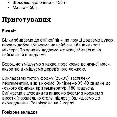
Шоколад молочний – 150 г.
Масло – 50 г.
Приготування
Бісквіт
Білки збиваємо до стійкої піни, по ложці додаємо цукор,
щоразу добре збиваємо на найбільшій швидкості
міксера. По одному додаємо жовтки, збиваємо на
найменшій швидкості.
Борошно змішуємо з какао, просіюємо до яєчної маси,
акуратно вимішуємо дерев’яною ложкою.
Викладаємо тісто у форму (25х35), застелену
пергаментом, вирівнюємо. Випікаємо 35-40 хвилин, до
«сухого сірника» при температурі 180 градусів.
Виймаємо з духовки та кидаємо форму з коржем з
висоти (паралельно столу, підлозі). Залишаємо до
охолодження. Розрізуємо на 2 коржі.
Горіхова вкладка