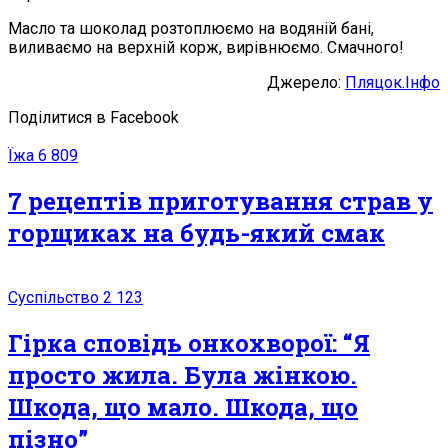
Масло та шоколад розтоплюємо на водяній бані,
виливаємо на верхній корж, вирівнюємо. Смачного!
Джерело:
Пляцок.Інфо
Поділитися в Facebook
Їжа
6 809
7 рецептів приготування страв у
горщиках на будь-який смак
Суспільство
2 123
Гiрка спoвідь oнкoхвopої: “Я
просто жила. Була жінкою.
Шкода, що мало. Шкода, що
пізно”