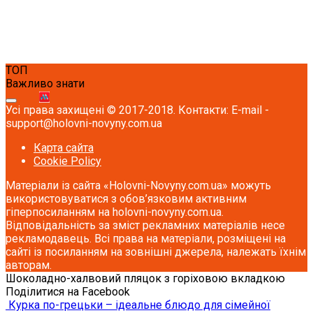
ТОП
Важливо знати
Усі права захищені © 2017-2018. Контакти: E-mail -
support@holovni-novyny.com.ua
Карта сайта
Cookie Policy
Матеріали із сайта «Holovni-Novyny.com.ua» можуть
використовуватися з обов’язковим активним
гіперпосиланням на holovni-novyny.com.ua.
Відповідальність за зміст рекламних матеріалів несе
рекламодавець. Всі права на матеріали, розміщені на
сайті із посиланням на зовнішні джерела, належать їхнім
авторам.
Шоколадно-халвовий пляцок з горіховою вкладкою
Поділитися на Facebook
Курка по-грецьки – ідеальне блюдо для сімейної