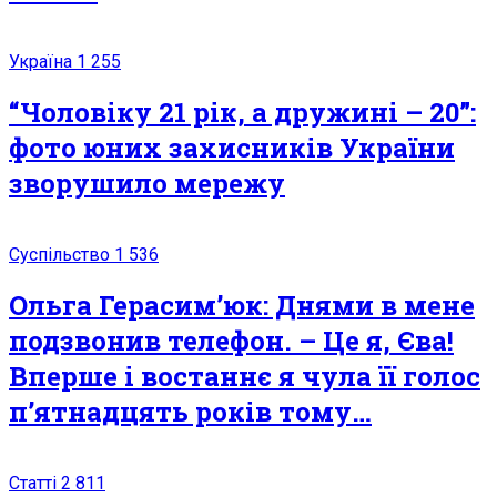
Україна
1 255
“Чоловіку 21 рік, а дружині – 20”:
фото юних захисників України
зворушило мережу
Суспільство
1 536
Ольга Герасим’юк: Днями в мене
подзвонив телефон. – Це я, Єва!
Вперше і востаннє я чула її голос
п’ятнадцять років тому…
Статті
2 811