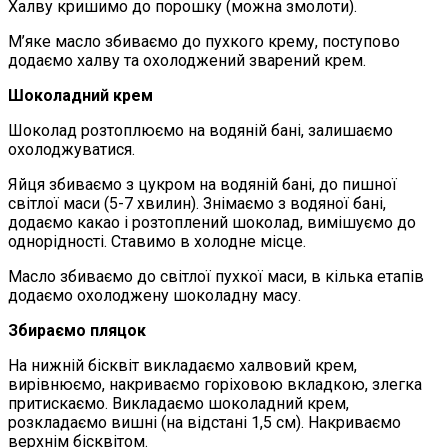
Халву кришимо до порошку (можна змолоти).
М’яке масло збиваємо до пухкого крему, поступово
додаємо халву та охолоджений зварений крем.
Шоколадний крем
Шоколад розтоплюємо на водяній бані, залишаємо
охолоджуватися.
Яйця збиваємо з цукром на водяній бані, до пишної
світлої маси (5-7 хвилин). Знімаємо з водяної бані,
додаємо какао і розтоплений шоколад, вимішуємо до
однорідності. Ставимо в холодне місце.
Масло збиваємо до світлої пухкої маси, в кілька етапів
додаємо охолоджену шоколадну масу.
Збираємо пляцок
На нижній бісквіт викладаємо халвовий крем,
вирівнюємо, накриваємо горіховою вкладкою, злегка
притискаємо. Викладаємо шоколадний крем,
розкладаємо вишні (на відстані 1,5 см). Накриваємо
верхнім бісквітом.