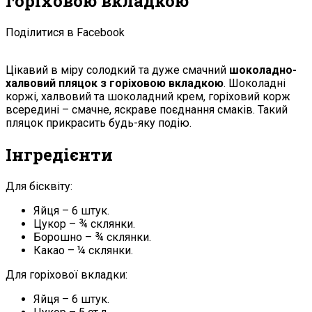
горіховою вкладкою
Поділитися в Facebook
Цікавий в міру солодкий та дуже смачний
шоколадно-
халвовий пляцок з горіховою вкладкою
. Шоколадні
коржі, халвовий та шоколадний крем, горіховий корж
всередині – смачне, яскраве поєднання смаків. Такий
пляцок прикрасить будь-яку подію.
Інгредієнти
Для бісквіту:
Яйця – 6 штук.
Цукор – ¾ склянки.
Борошно – ¾ склянки.
Какао – ¼ склянки.
Для горіхової вкладки:
Яйця – 6 штук.