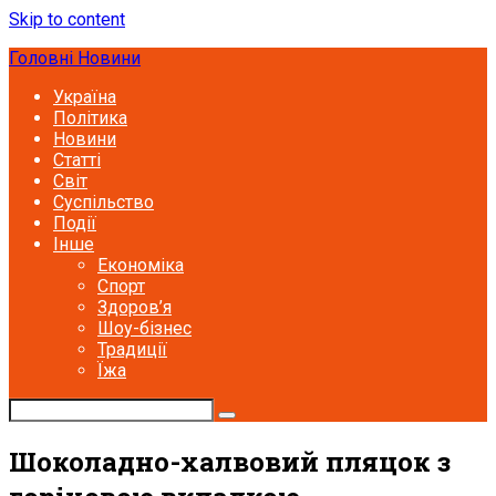
Skip to content
Головні Новини
Україна
Політика
Новини
Статті
Світ
Суспільство
Події
Інше
Економіка
Спорт
Здоров’я
Шоу-бізнес
Традиції
Їжа
Шоколадно-халвовий пляцок з