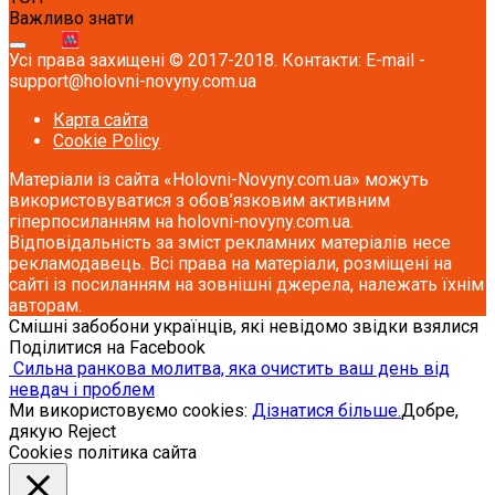
Важливо знати
Усі права захищені © 2017-2018. Контакти: E-mail -
support@holovni-novyny.com.ua
Карта сайта
Cookie Policy
Матеріали із сайта «Holovni-Novyny.com.ua» можуть
використовуватися з обов’язковим активним
гіперпосиланням на holovni-novyny.com.ua.
Відповідальність за зміст рекламних матеріалів несе
рекламодавець. Всі права на матеріали, розміщені на
сайті із посиланням на зовнішні джерела, належать їхнім
авторам.
Смішні забобони українців, які невідомо звідки взялися
Поділитися на Facebook
Сильна ранкова молитва, яка очистить ваш день від
невдач і проблем
Ми використовуємо cookies:
Дізнатися більше.
Добре,
дякую
Reject
Cookies політика сайта