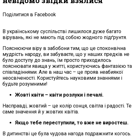
невідомо звідки взялися
Поділитися в Facebook
В українському суспільстві лишилося дуже багато
вірувань, які не мають під собою жодного підґрунтя.
Пояснюючи віру в забобони тим, що це споконвічна
мудрість народу, ви забуваєте, що у наших предків не
було доступу до знань, їм просто приходилось
пояснювати явища у житті, користуючись фантазією та
співпадіннями. Але в наш час – це прояв неабиякої
неосвіченості. Користуйтесь науковими знаннями і
будьте розумними!
Жовті квіти – квіти розлуки і печалі.
Насправді, жовтий – це колір сонця, світла і радості. Те
саме значення й у жовтих квітів.
Якщо тебе переступили, то вже не виростеш.
В дитинстві це була чудова нагода подражнити когось.