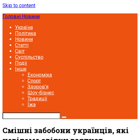
Skip to content
Головні Новини
Україна
Політика
Новини
Статті
Світ
Суспільство
Події
Інше
Економіка
Спорт
Здоров’я
Шоу-бізнес
Традиції
Їжа
Смішні забобони українців, які