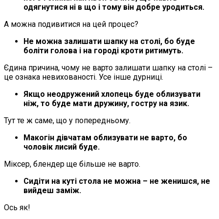
одягнутися ні в що і тому він добре уродиться.
А можна подивитися на цей процес?
Не можна залишати шапку на столі, бо буде
боліти голова і на городі кроти ритимуть.
Єдина причина, чому не варто залишати шапку на столі –
це ознака невихованості. Усе інше дурниці.
Якщо неодружений хлопець буде облизувати
ніж, то буде мати дружину, гостру на язик.
Тут те ж саме, що у попередньому.
Макогін дівчатам облизувати не варто, бо
чоловік лисий буде.
Міксер, блендер ще більше не варто.
Сидіти на куті стола не можна – не женишся, не
вийдеш заміж.
Ось як!