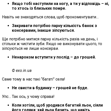
Якщо тобі наступили на ногу, а ти у відповідь – ні,
то хтось із близьких помре.
Навіть не знаходяться слова, щоб прокоментувати…
Закривати потрібно парну кількість банок з
консервами, інакше зіпсуються.
Ще потрібно митися парну кількість разів на день, і
стільки ж чистити зуби. Якщо не виконувати цього, то
зіпсуються не лише консерви.
Ненароком вступити у послід – до грошей.
© exo.in.ua
Саме тому в нас такі “багаті” села!
Не свисти в будинку – грошей не буде.
Упс… Так ось, у чому справа!
Коли хотіли, щоб уродився багатий льон, сіяли
його голяка: хай льон бачить, що навіть