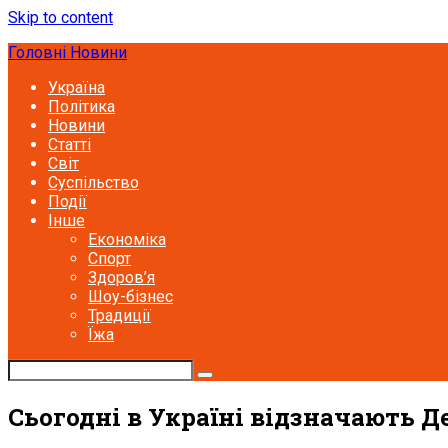
Skip to content
Головні Новини
Україна
Політика
Новини
Статті
Світ
Суспільство
Події
Інше
Економіка
Спорт
Здоров’я
Шоу-бізнес
Традиції
Їжа
Сьогодні в Україні відзначають 