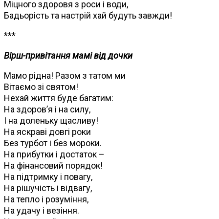
Міцного здоровя з роси і води,
Бадьорість та настрій хай будуть завжди!
***
Вірш-привітання мамі від дочки
Мамо рідна! Разом з татом ми
Вітаємо зі святом!
Нехай життя буде багатим:
На здоров’я і на силу,
І на доленьку щасливу!
На яскраві довгі роки
Без турбот і без мороки.
На прибутки і достаток –
На фінансовий порядок!
На підтримку і повагу,
На рішучість і відвагу,
На тепло і розуміння,
На удачу і везіння.