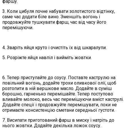
фаршу.
3. Коли цибуля почне набувати золотистого відтінку,
саме час додати біле вино. Зменшіть вогонь і
продовжуйте тушкувати фарш, час від часу його
перемішуючи.
4. Зваріть яйця круто і очистіть їх від шкаралупи.
5. Розріжте яйця навпіл і вийміть жовтки.
6. Тепер приступайте до соусу. Поставте каструлю на
повільний вогонь, додайте трохи оливкової олії, щоб
розтопити в ній вершкове масло. Додайте в суміш
борошно, гарненько перемішайте. Тепер поступово
вливайте молоко, весь час перемішуючи вміст каструлі.
Додайте спеції і продовжуйте перемішувати, поки не
отримаєте консистенцію сметани середньої густоти.
7. Висипати приготований фарш в миску і натріть до
нього жовтки. Додайте декілька ложок соусу.