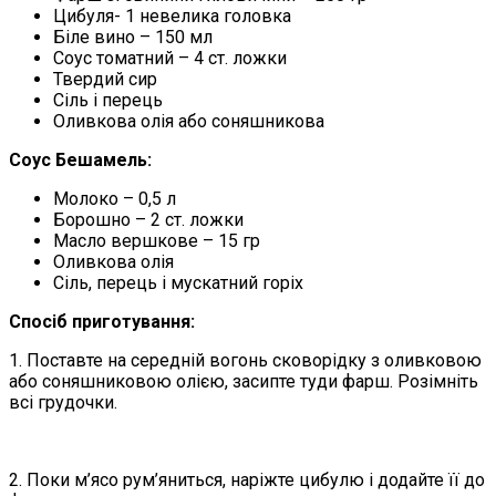
Цибуля- 1 невелика головка
Біле вино – 150 мл
Соус томатний – 4 ст. ложки
Твердий сир
Сіль і перець
Оливкова олія або соняшникова
Соус Бешамель:
Молоко – 0,5 л
Борошно – 2 ст. ложки
Масло вершкове – 15 гр
Оливкова олія
Сіль, перець і мускатний горіх
Спосіб приготування:
1. Поставте на середній вогонь сковорідку з оливковою
або соняшниковою олією, засипте туди фарш. Розімніть
всі грудочки.
2. Поки м’ясо рум’яниться, наріжте цибулю і додайте її до