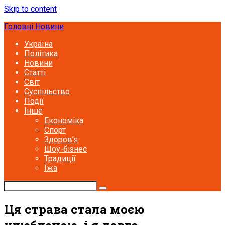
Skip to content
Головні Новини
Україна
Політика
Новини
Статті
Світ
Суспільство
Події
Інше
Економіка
Спорт
Здоров’я
Шоу-бізнес
Традиції
Їжа
Ця страва стала моєю