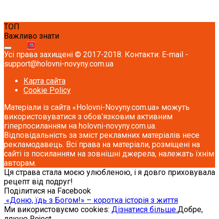
ТОП
Важливо знати
Усі права захищені © 2017-2018. Контакти: E-mail -
support@holovni-novyny.com.ua
Карта сайта
Cookie Policy
Матеріали із сайта «Holovni-Novyny.com.ua» можуть
використовуватися з обов’язковим активним
гіперпосиланням на holovni-novyny.com.ua.
Відповідальність за зміст рекламних матеріалів несе
рекламодавець. Всі права на матеріали, розміщені на
сайті із посиланням на зовнішні джерела, належать їхнім
авторам.
Ця страва стала моєю улюбленою, і я довго приховувала
рецепт від подруг!
Поділитися на Facebook
«Доню, їдь з Богом!» – коротка історія з життя
Ми використовуємо cookies:
Дізнатися більше.
Добре,
дякую
Reject