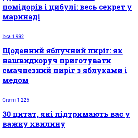
помідорів і цибулі: весь секрет у
маринаді
Їжа
1 982
Щоденний яблучний пиріг: як
нашвидкоруч приготувати
смачнезний пиріг з яблуками і
медом
Статті
1 225
30 цитат, які підтримають вас у
важку хвилину