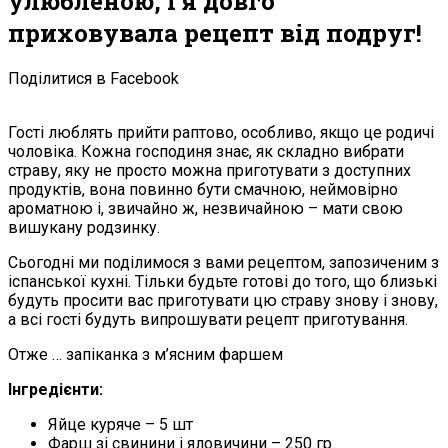
улюбленою, і я довго
приховувала рецепт від подруг!
Поділитися в Facebook
Гості люблять прийти раптово, особливо, якщо це родичі
чоловіка. Кожна господиня знає, як складно вибрати
страву, яку не просто можна приготувати з доступних
продуктів, вона повинно бути смачною, неймовірно
ароматною і, звичайно ж, незвичайною – мати свою
вишукану родзинку.
Сьогодні ми поділимося з вами рецептом, запозиченим з
іспанської кухні. Тільки будьте готові до того, що близькі
будуть просити вас приготувати цю страву знову і знову,
а всі гості будуть випрошувати рецепт приготування.
Отже … запіканка з м’ясним фаршем
Інгредієнти:
Яйце куряче – 5 шт
Фарш зі свинини і яловичини – 250 гр