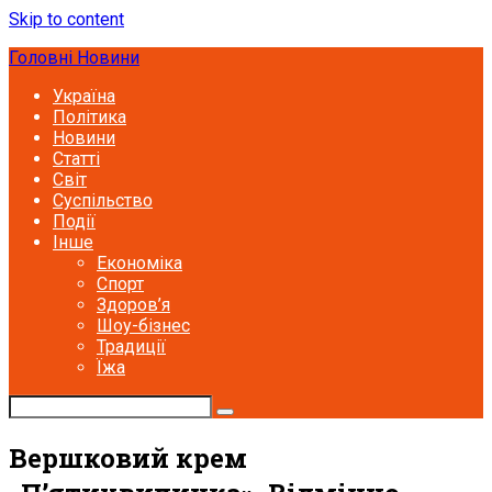
Skip to content
Головні Новини
Україна
Політика
Новини
Статті
Світ
Суспільство
Події
Інше
Економіка
Спорт
Здоров’я
Шоу-бізнес
Традиції
Їжа
Вершковий крем