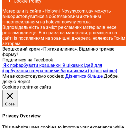
Cookie Policy
Матеріали із сайта «Holovni-Novyny.com.ua» можуть
використовуватися з обов’язковим активним
гіперпосиланням на holovni-novyny.com.ua.
Відповідальність за зміст рекламних матеріалів несе
рекламодавець. Всі права на матеріали, розміщені на
сайті із посиланням на зовнішні джерела, належать їхнім
авторам.
Вершковий крем «П’ятихвилинка». Відмінно тримає
форму!
Поділитися на Facebook
Як пофарбувати крашанки: 9 цікавих ідей для
фарбування натуральними барвниками (Інфографіка)
Ми використовуємо cookies:
Дізнатися більше.
Добре,
дякую
Reject
Cookies політика сайта
Close
Privacy Overview
This website uses cookies to improve your experience while