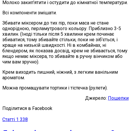
Молоко закип’ятити і остудити до кімнатної температури.
Всі компоненти змішати.
Збивати міксером до тих пір, поки маса не стане
однорідною, перламутрового кольору. Приблизно 3-5
хвилин. (Іноді тільки після 5 хвилини крем починає
збиватися, тому збивайте стільки, поки не зіб’ється, і
краще на низькій швидкості. Ні в комбайнах, ні
блендером, як показав досвід, крем не збивається, тому
якщо немає міксера, то збивайте в ручну вінчиком або
чим вам зручно).
Крем виходить пишний, ніжний, з легким ванільним
ароматом.
Можна промащувати тортики і тістечка (рулети).
Джерело:
Пошепки
Поділитися в Facebook
Статті
1 338