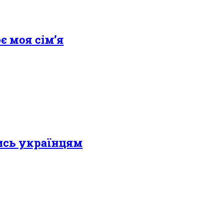
є моя сім’я
тись українцям