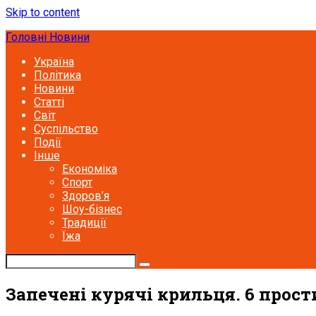
Skip to content
Головні Новини
Україна
Політика
Новини
Статті
Світ
Суспільство
Події
Інше
Економіка
Спорт
Здоров’я
Шоу-бізнес
Традиції
Їжа
Запечені курячі крильця. 6 прост