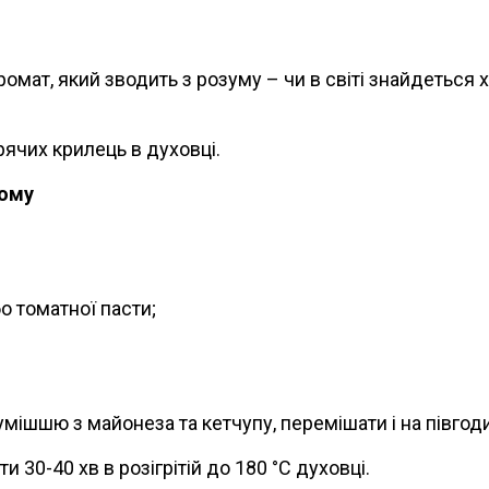
ромат, який зводить з розуму – чи в світі знайдеться
ячих крилець в духовці.
тому
о томатної пасти;
умішшю з майонеза та кетчупу, перемішати і на півгод
 30-40 хв в розігрітій до 180 °С духовці.