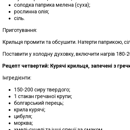
солодка паприка мелена (суха);
рослинна олія;
сіль.
Приготування:
Крильця промити та обсушити. Натерти паприкою, сі
Поставити у холодну духовку, включити нагрів 180-20
Рецепт четвертий: Курячі крильця, запечені з гре
Інгредієнти:
150-200 сиру твердого;
1 стакан гречаної крупи;
болгарський перець;
крила курячі;
цибуля;
морква;
хмелі-сунелі та інші спеції за смаком.