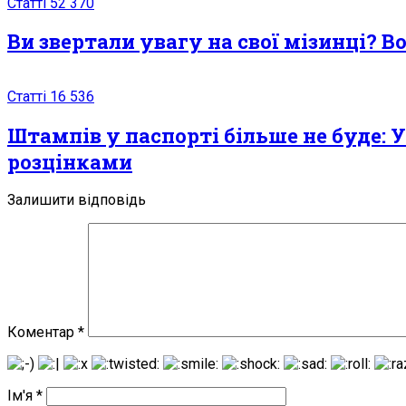
Статті
52 370
Ви звертали увагу на свої мізинці? В
Статті
16 536
Штампів у паспорті більше не буде: 
розцінками
Залишити відповідь
Коментар
*
Ім'я
*