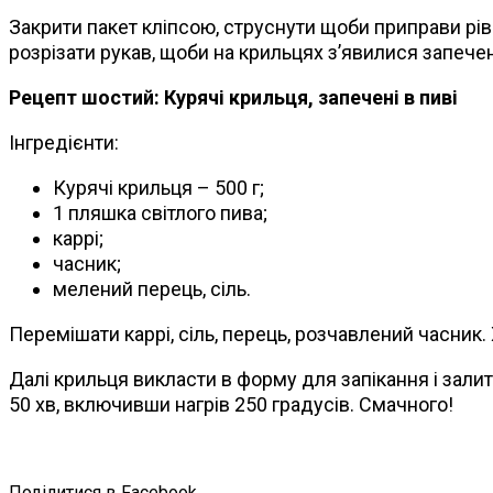
Закрити пакет кліпсою, струснути щоби приправи рівн
розрізати рукав, щоби на крильцях з’явилися запече
Рецепт шостий: Курячі крильця, запечені в пиві
Інгредієнти:
Курячі крильця – 500 г;
1 пляшка світлого пива;
каррі;
часник;
мелений перець, сіль.
Перемішати каррі, сіль, перець, розчавлений часник
Далі крильця викласти в форму для запікання і залит
50 хв, включивши нагрів 250 градусів. Смачного!
Поділитися в Facebook