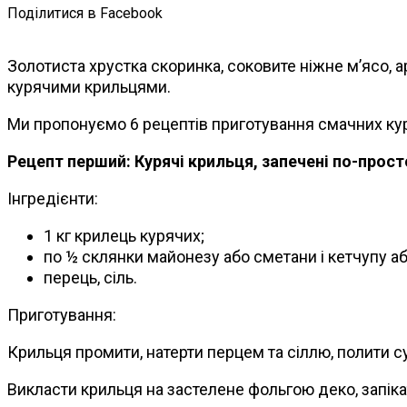
Поділитися в Facebook
Золотиста хрустка скоринка, соковите ніжне м’ясо, а
курячими крильцями.
Ми пропонуємо 6 рецептів приготування смачних кур
Рецепт перший: Курячі крильця, запечені по-прос
Інгредієнти:
1 кг крилець курячих;
по ½ склянки майонезу або сметани і кетчупу аб
перець, сіль.
Приготування:
Крильця промити, натерти перцем та сіллю, полити с
Викласти крильця на застелене фольгою деко, запікати