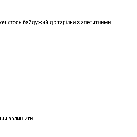
 хоч хтось байдужий до тарілки з апетитними
ини залишити.