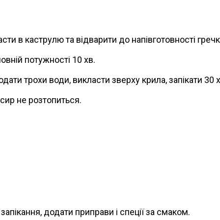
асти в каструлю та відварити до напівготовності греч
овній потужності 10 хв.
ати трохи води, викласти зверху крила, запікати 30 хв 
сир не розтопиться.
апікання, додати приправи і спеції за смаком.