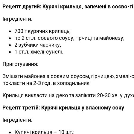
Рецепт другий: Курячі крильця, запечені в соєво-г
Інгредієнти:
700 г курячих крилець;
по 2 ст.л. соєвого соусу, гірчиці та майонезу;
2 зубчики часнику;
1 ст.л. хмелі-сунелі.
Приготування:
Змішати майонез з соєвим соусом, гірчицею, хмелі-
покласти на 2-3 год. в холодильник.
Крильця викласти на деко та запікати 20-30 хв. у духо
Рецепт третій: Курячі крильця у власному соку
Інгредієнти:
Купячі крильця – 10 шт.;