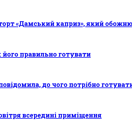
торт «Дамський каприз», який обожню
як його правильно готувати
повідомила, до чого потрібно готува
овітря всередині приміщення