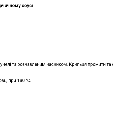
ірчичному соусі
сунелі та розчавленим часником. Крильця промити та
вці при 180 °С.