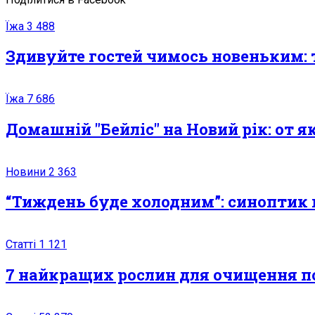
Їжа
3 488
Здивуйте гостей чимось новеньким: 
Їжа
7 686
Домашній ″Бейліс″ на Новий рік: от 
Новини
2 363
“Тиждень буде холодним”: синоптик 
Статті
1 121
7 найкращих рослин для очищення п