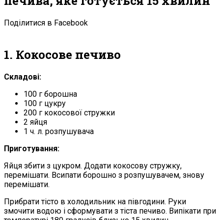
печива, яке готується 15 хвилин
Поділитися в Facebook
1. Кокосове печиво
Складові:
100 г борошна
100 г цукру
200 г кокосової стружки
2 яйця
1 ч. л. розпушувача
Приготування:
Яйця збити з цукром. Додати кокосову стружку,
перемішати. Всипати борошно з розпушувачем, знову
перемішати.
Прибрати тісто в холодильник на півгодини. Руки
змочити водою і сформувати з тіста печиво. Випікати при