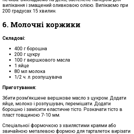
випікання і змащений оливковою олією. Випікаємо при
200 градусах 15 хвилин.
6. Молочні коржики
Складові:
400 г борошна
200 г цукру
100 г вершкового масла
1 яйце
80 мл молока
1/2 ч. л. розпушувача
Приготування:
Збити розм’якшене вершкове масло з цукром. Додати
яйце, молоко і розпушувач, перемішати. Додати
борошно і замісити еластичне тісто. Розкачати тісто в
пласт товщиною 7-10 мм.
Спеціальної формочкою з хвилястими краями або
звичайною металевою формою для тарталеток вирізати