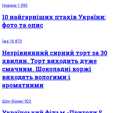
Новини
1 095
10 найгарніших птахів України:
фото та опис
Їжа
16 873
Незрівнянний сирний торт за 30
хвилин. Торт виходить дуже
смачним. Шоколадні коржі
виходять вологими і
ароматними
Шоу-бізнес
922
Український фільм «Пригоди S