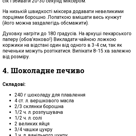
сік і збивати 20-30 секунд міксером.
На низькій швидкості міксера додавати невеликими
порціями борошно. Лопаткою вмішати весь кунжут
(його можна заздалегідь обсмажити).
Духовку нагріти до 180 градусів. На аркуші пекарського
паперу (обов’язково!) Викладати чайною ложкою
коржики на відстані один від одного в 3-4 см, так як
печеньки можуть розтікатися. Випікати 8-15 хв залежно
від розміру.
4. Шоколадне печиво
Складові:
240 г шоколаду для плавлення
4 ст. л. вершкового масла
2/3 склянки борошна
1/2 ч. л. розпушувача
1/2 ч. л. солі
2 великих яйця
3/4 чашки цукру
1 ч. л. ванільного цукру