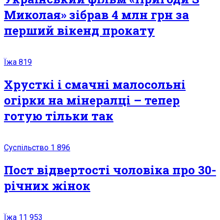
Миколая» зібрав 4 млн грн за
перший вікенд прокату
Їжа
819
Хрусткі і смачні малосольні
огірки на мінералці – тепер
готую тільки так
Суспільство
1 896
Пост відвертості чоловіка про 30-
річних жінок
Їжа
11 953