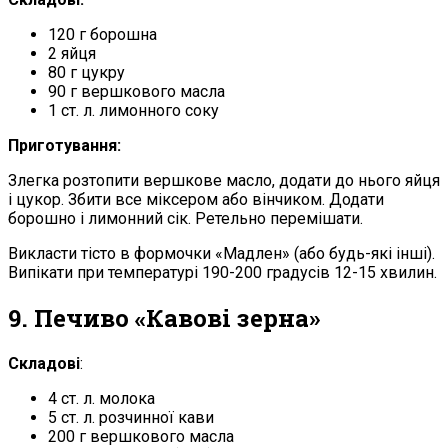
120 г борошна
2 яйця
80 г цукру
90 г вершкового масла
1 ст. л. лимонного соку
Приготування:
Злегка розтопити вершкове масло, додати до нього яйця
і цукор. Збити все міксером або вінчиком. Додати
борошно і лимонний сік. Ретельно перемішати.
Викласти тісто в формочки «Мадлен» (або будь-які інші).
Випікати при температурі 190-200 градусів 12-15 хвилин.
9. Печиво «Кавові зерна»
Складові
:
4 ст. л. молока
5 ст. л. розчинної кави
200 г вершкового масла