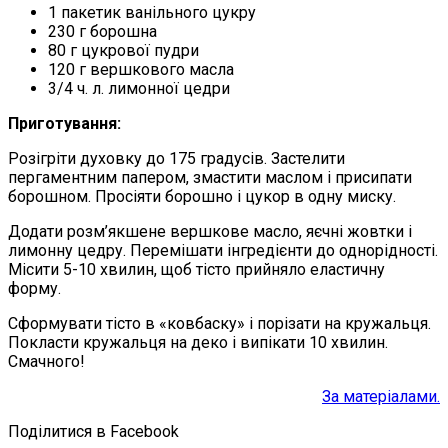
1 пакетик ванільного цукру
230 г борошна
80 г цукрової пудри
120 г вершкового масла
3/4 ч. л. лимонної цедри
Приготування:
Розігріти духовку до 175 градусів. Застелити
пергаментним папером, змастити маслом і присипати
борошном. Просіяти борошно і цукор в одну миску.
Додати розм’якшене вершкове масло, яєчні жовтки і
лимонну цедру. Перемішати інгредієнти до однорідності.
Місити 5-10 хвилин, щоб тісто прийняло еластичну
форму.
Сформувати тісто в «ковбаску» і порізати на кружальця.
Покласти кружальця на деко і випікати 10 хвилин.
Смачного!
За матеріалами.
Поділитися в Facebook