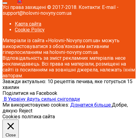
Усі права захищені © 2017-2018. Контакти: E-mail -
support@holovni-novyny.com.ua
Карта сайта
Cookie Policy
Матеріали із сайта «Holovni-Novyny.com.ua» можуть
використовуватися з обов’язковим активним
гіперпосиланням на holovni-novyny.com.ua.
Відповідальність за зміст рекламних матеріалів несе
рекламодавець. Всі права на матеріали, розміщені на
сайті із посиланням на зовнішні джерела, належать їхнім
авторам.
Завжди актуально: 10 рецептів печива, яке готується 15
хвилин
Поділитися на Facebook
В Україну йдуть сильні снігопади
Ми використовуємо cookies:
Дізнатися більше.
Добре,
дякую
Reject
Cookies політика сайта
Close