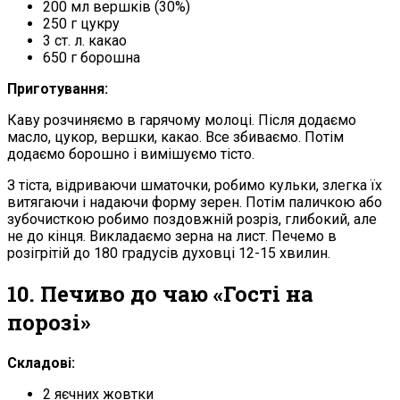
200 мл вершків (30%)
250 г цукру
3 ст. л. какао
650 г борошна
Приготування:
Каву розчиняємо в гарячому молоці. Після додаємо
масло, цукор, вершки, какао. Все збиваємо. Потім
додаємо борошно і вимішуємо тісто.
З тіста, відриваючи шматочки, робимо кульки, злегка їх
витягаючи і надаючи форму зерен. Потім паличкою або
зубочисткою робимо поздовжній розріз, глибокий, але
не до кінця. Викладаємо зерна на лист. Печемо в
розігрітій до 180 градусів духовці 12-15 хвилин.
10. Печиво до чаю «Гості на
порозі»
Складові:
2 яєчних жовтки