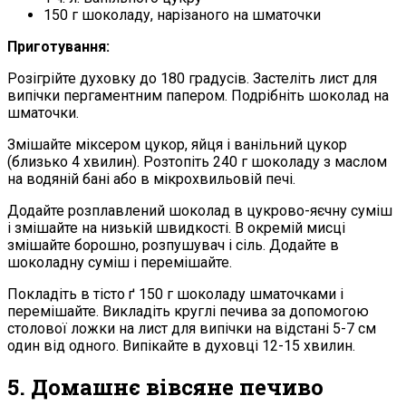
150 г шоколаду, нарізаного на шматочки
Приготування:
Розігрійте духовку до 180 градусів. Застеліть лист для
випічки пергаментним папером. Подрібніть шоколад на
шматочки.
Змішайте міксером цукор, яйця і ванільний цукор
(близько 4 хвилин). Розтопіть 240 г шоколаду з маслом
на водяній бані або в мікрохвильовій печі.
Додайте розплавлений шоколад в цукрово-яєчну суміш
і змішайте на низькій швидкості. В окремій мисці
змішайте борошно, розпушувач і сіль. Додайте в
шоколадну суміш і перемішайте.
Покладіть в тісто ґ 150 г шоколаду шматочками і
перемішайте. Викладіть круглі печива за допомогою
столової ложки на лист для випічки на відстані 5-7 см
один від одного. Випікайте в духовці 12-15 хвилин.
5. Домашнє вівсяне печиво