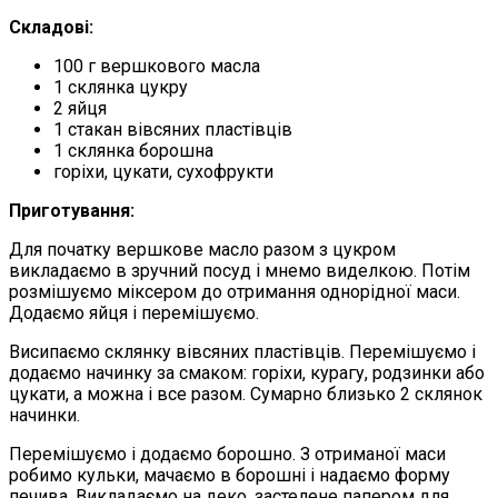
Складові:
100 г вершкового масла
1 склянка цукру
2 яйця
1 стакан вівсяних пластівців
1 склянка борошна
горіхи, цукати, сухофрукти
Приготування:
Для початку вершкове масло разом з цукром
викладаємо в зручний посуд і мнемо виделкою. Потім
розмішуємо міксером до отримання однорідної маси.
Додаємо яйця і перемішуємо.
Висипаємо склянку вівсяних пластівців. Перемішуємо і
додаємо начинку за смаком: горіхи, курагу, родзинки або
цукати, а можна і все разом. Сумарно близько 2 склянок
начинки.
Перемішуємо і додаємо борошно. З отриманої маси
робимо кульки, мачаємо в борошні і надаємо форму
печива. Викладаємо на деко, застелене папером для