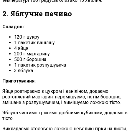
температурі 180 градусів близько 15 хвилин.
2. Яблучне печиво
Складові:
120 г цукру
1 пакетик ваніліну
4 яйця
200 г маргарину
500 г борошна
1 пакетик розпушувача
3 яблука
Приготування:
Яйця розтираємо з цукром і ваніліном, додаємо
розтоплений маргарин, перемішуємо, потім борошно,
змішане з розпушувачем, і вимішуємо ложкою тісто.
Яблука чистимо і ріжемо дрібними кубиками, додаємо в
тісто.
Викладаємо столовою ложкою невеликі гірки на листи,