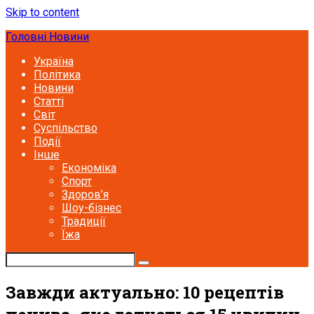
Skip to content
Головні Новини
Україна
Політика
Новини
Статті
Світ
Суспільство
Події
Інше
Економіка
Спорт
Здоров’я
Шоу-бізнес
Традиції
Їжа
Завжди актуально: 10 рецептів