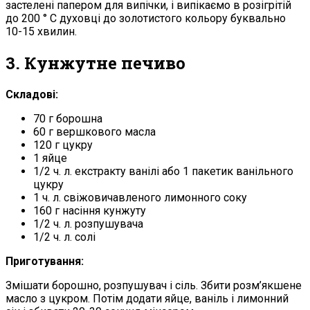
застелені папером для випічки, і випікаємо в розігрітій
до 200 ° С духовці до золотистого кольору буквально
10-15 хвилин.
3. Кунжутне печиво
Складові:
70 г борошна
60 г вершкового масла
120 г цукру
1 яйце
1/2 ч. л. екстракту ванілі або 1 пакетик ванільного
цукру
1 ч. л. свіжовичавленого лимонного соку
160 г насіння кунжуту
1/2 ч. л. розпушувача
1/2 ч. л. солі
Приготування:
Змішати борошно, розпушувач і сіль. Збити розм’якшене
масло з цукром. Потім додати яйце, ваніль і лимонний