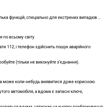
ілька функцій, спеціально для екстрених випадків …
я по всьому світу.
ти 112, і телефон здійснить пошук аварійного
обуйте (тільки не виконуйте з’єднання).
да може коли-небудь виявитися дуже корисною.
ого автомобіля, а вдома є запасні ключі,
находиться вдома, натискає на кнопку розблокування