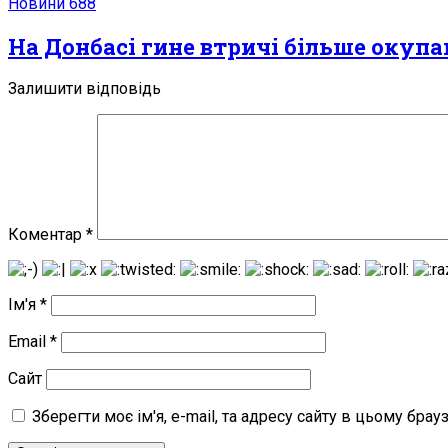
Новини
688
На Донбасі гине втричі більше окупан
Залишити відповідь
Коментар
*
Ім'я
*
Email
*
Сайт
Зберегти моє ім'я, e-mail, та адресу сайту в цьому бра