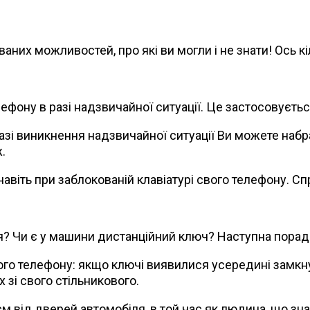
аних можливостей, про які ви могли і не знати! Ось к
ефону в разі надзвичайної ситуації. Це застосовуєтьс
і виникнення надзвичайної ситуації Ви можете набра
.
віть при заблокованій клавіатурі свого телефону. Спр
я? Чи є у машини дистанційний ключ? Наступна пора
го телефону: якщо ключі виявилися усередині замкнут
 зі свого стільникового.
 см від дверей автомобіля, в той час як людина, що з