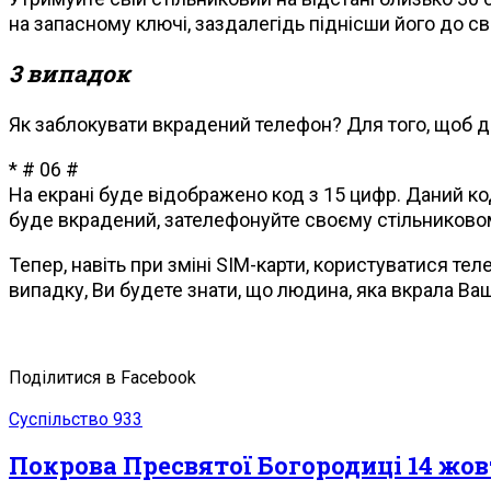
на запасному ключі, заздалегідь піднісши його до с
3 випадок
Як заблокувати вкрадений телефон? Для того, щоб ді
* # 06 #
На екрані буде відображено код з 15 цифр. Даний ко
буде вкрадений, зателефонуйте своєму стільниково
Тепер, навіть при зміні SIM-карти, користуватися т
випадку, Ви будете знати, що людина, яка вкрала Ва
Поділитися в Facebook
Суспільство
933
Покрова Пресвятої Богородиці 14 жовт