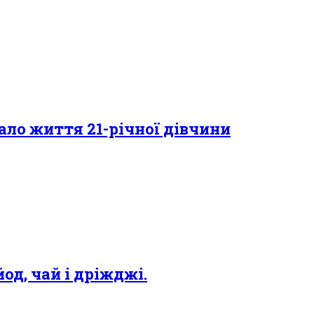
ало життя 21-річної дівчини
од, чай і дріжджі.