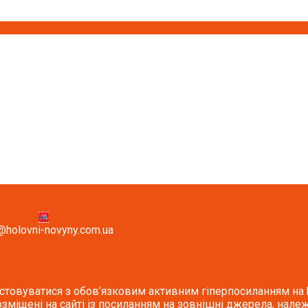
@holovni-novyny.com.ua
стовуватися з обов’язковим активним гіперпосиланням на ho
озміщені на сайті із посиланням на зовнішні джерела, належ