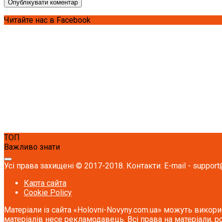
Читайте нас в Facebook
ТОП
Важливо знати
Усі права захищені © 2017-2018. Контакти: E-mail - support
Карта сайта
Cookie Policy
Матеріали із сайта «Holovni-Novyny.com.ua» можуть викори
матеріалів несе рекламодавець. Всі права на матеріали, р