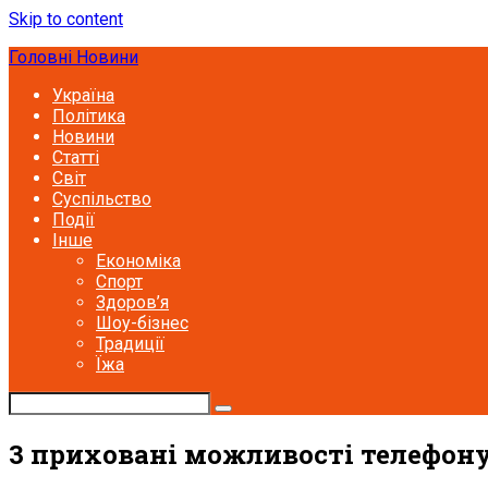
Skip to content
Головні Новини
Україна
Політика
Новини
Статті
Світ
Суспільство
Події
Інше
Економіка
Спорт
Здоров’я
Шоу-бізнес
Традиції
Їжа
3 приховані можливості телефону