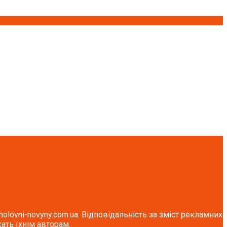
lovni-novyny.com.ua. Відповідальність за зміст рекламних
ать їхнім авторам.