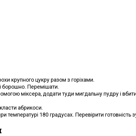
хи крупного цукру разом з горіхами.
і борошно. Перемішати.
омогою міксера, додати туди мигдальну пудру і вбити
окласти абрикоси.
при температурі 180 градусах. Перевірити готовність 
и