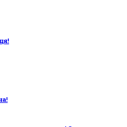
ця!
на!