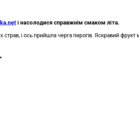
ka.net
і насолодися справжнім смаком літа.
 страв, і ось прийшла черга пирогів. Яскравий фрукт 
г