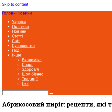
Skip to content
Головні Новини
Україна
Політика
Новини
Статті
Світ
Суспільство
Події
Інше
Економіка
Спорт
Здоров’я
Шоу-бізнес
Традиції
Їжа
Абрикосовий пиріг: рецепти, які 