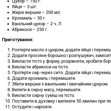
Цукор – 150 г.
Яйця – 3 шт.
Жирні вершки – 200 мл.
Крохмаль – 50 г.
Ванільний цукор – 2 ч. Л.
Абрикоси – 250 г.
Приготування:
Розтерти масло з цукром, додати яйця і переміш
Додати просіяне борошно і розпушувач, замісити
Викласти тісто у форму, розрівняти, зробити бор
Викласти абрикоси на тісто.
Протерти сир через сито. Додати яйця і переміш
Додати крохмаль і перемішати.
Збити вершки з ванільним і звичайним цукром.
Вилити в сирну масу, перемішати.
Викласти сирну суміш на тісто.
Поставити в духовку і випікати 50 хвилин при те
Остудити і нарізати.