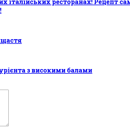
х італійських ресторанах! Рецепт са
!
е щастя
турієнта з високими балами