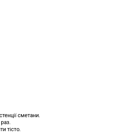
тенції сметани.
раз.
и тісто.