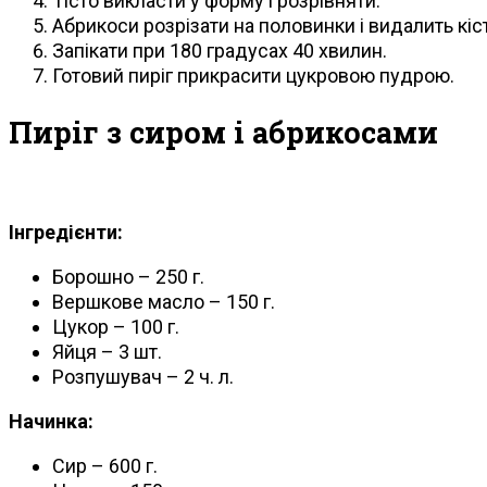
Тісто викласти у форму і розрівняти.
Абрикоси розрізати на половинки і видалить кіс
Запікати при 180 градусах 40 хвилин.
Готовий пиріг прикрасити цукровою пудрою.
Пиріг з сиром і абрикосами
Інгредієнти:
Борошно – 250 г.
Вершкове масло – 150 г.
Цукор – 100 г.
Яйця – 3 шт.
Розпушувач – 2 ч. л.
Начинка:
Сир – 600 г.