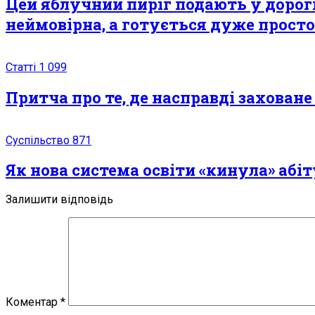
Цей яблучний пиріг подають у дороги
неймовірна, а готується дуже просто
Статті
1 099
Притча про те, де насправді захован
Суспільство
871
Як нова система освіти «кинула» абі
Залишити відповідь
Коментар
*