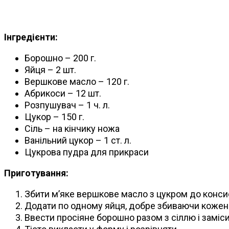
Інгредієнти:
Борошно – 200 г.
Яйця – 2 шт.
Вершкове масло – 120 г.
Абрикоси – 12 шт.
Розпушувач – 1 ч. л.
Цукор – 150 г.
Сіль – на кінчику ножа
Ванільний цукор – 1 ст. л.
Цукрова пудра для прикраси
Приготування:
Збити м’яке вершкове масло з цукром до консис
Додати по одному яйця, добре збиваючи кожен 
Ввести просіяне борошно разом з сіллю і замісит