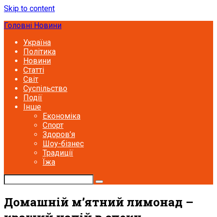
Skip to content
Головні Новини
Україна
Політика
Новини
Статті
Світ
Суспільство
Події
Інше
Економіка
Спорт
Здоров’я
Шоу-бізнес
Традиції
Їжа
Домашній м’ятний лимонад –