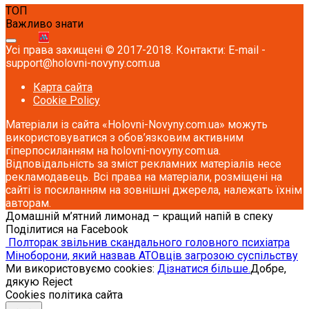
ТОП
Важливо знати
Усі права захищені © 2017-2018. Контакти: E-mail -
support@holovni-novyny.com.ua
Карта сайта
Cookie Policy
Матеріали із сайта «Holovni-Novyny.com.ua» можуть
використовуватися з обов’язковим активним
гіперпосиланням на holovni-novyny.com.ua.
Відповідальність за зміст рекламних матеріалів несе
рекламодавець. Всі права на матеріали, розміщені на
сайті із посиланням на зовнішні джерела, належать їхнім
авторам.
Домашній м’ятний лимонад – кращий напій в спеку
Поділитися на Facebook
Полторак звільнив скандального головного психіатра
Міноборони, який назвав АТОвців загрозою суспільству
Ми використовуємо cookies:
Дізнатися більше.
Добре,
дякую
Reject
Cookies політика сайта