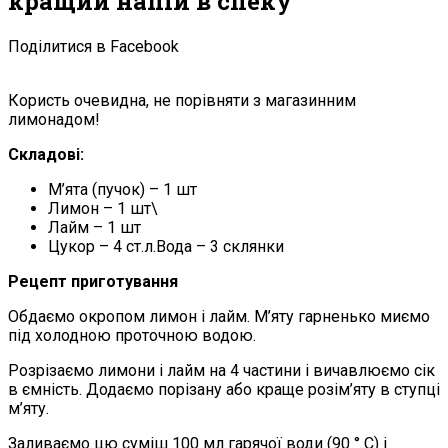
кращий напій в спеку
Поділитися в Facebook
Користь очевидна, не порівняти з магазинним
лимонадом!
Складові:
М’ята (пучок) – 1 шт
Лимон – 1 шт\
Лайм – 1 шт
Цукор – 4 ст.л.Вода – 3 склянки
Рецепт приготування
Обдаємо окропом лимон і лайм. М’яту гарненько миємо
під холодною проточною водою.
Розрізаємо лимони і лайм на 4 частини і вичавлюємо сік
в ємність. Додаємо порізану або краще розім’яту в ступці
м’яту.
Заливаємо цю суміш 100 мл гарячої води (90 ° С) і