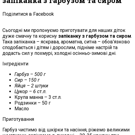
запіканка з гарбузом та сиром
Поділитися в Facebook
Сьогодні ми пропонуємо приготувати для наших діток
дуже смачну та корисну
запіканку з гарбузом та сиром
.
Така запіканка – яскрава, ароматна, ситна – обов’язково
сподобається і дітям і дорослим, підніме настрій та
додасть сил у похмурі, холодні осінньо-зимові дні.
Інгредієнти
Гарбуз – 500 г
Сир – 150 г
Яйця – 2 штуки
Цукор – 6 ст.л.
Крупа манна – 3 ст.л.
Родзинки – 50 г
Масло
Приготування
Гарбуз чистимо від шкірки та насіння, ріжемо великими