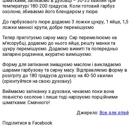
шматками, запікаємо в духовці – 30-35 хвилин при
температурі 180-200 градусів. Коли готовий гарбуз
охолоне, збиваємо його блендером у пюре.
До гарбузового пюре додаємо 3 ложки цукру, 1 яйце, 1,5
ложки манної крупи, добре перемішуємо
Тепер приготуємо сирну масу. Сир перемелюємо на
м’ясорубці, додаємо до нього яйце, решту манки та
цукру перемішуємо. Додаємо вимиті та попередньо
запарені родзинки, акуратно вимішуємо.
Форму для запікання змащуємо маслом і викладаємо
шарами гарбузову та сирну масу. Відправляємо форму в
розігріту до 180 градусів духовку на 40-50 хвилин
(орієнтуйтеся на свою духовку).
Виймаємо запіканку з духовки, чекаємо поки вона
повністю охолоне і лише тоді нарізуємо порційними
шматками. Смачного!
Джерело:
Все для дітей
Поділитися в Facebook