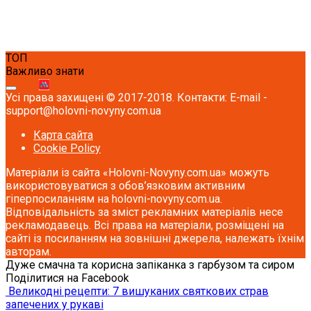
ТОП
Важливо знати
Усі права захищені © 2017-2018. Контакти: E-mail -
support@holovni-novyny.com.ua
Карта сайта
Cookie Policy
Матеріали із сайта «Holovni-Novyny.com.ua» можуть
використовуватися з обов’язковим активним
гіперпосиланням на holovni-novyny.com.ua.
Відповідальність за зміст рекламних матеріалів несе
рекламодавець. Всі права на матеріали, розміщені на
сайті із посиланням на зовнішні джерела, належать їхнім
авторам.
Дуже смачна та корисна запіканка з гарбузом та сиром
Поділитися на Facebook
Великодні рецепти: 7 вишуканих святкових страв
запечених у рукаві