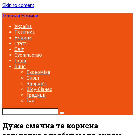
Skip to content
Головні Новини
Україна
Політика
Новини
Статті
Світ
Суспільство
Події
Інше
Економіка
Спорт
Здоров’я
Шоу-бізнес
Традиції
Їжа
Дуже смачна та корисна