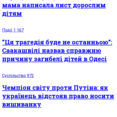
мама написала лист дорослим
дітям
Події
1 167
“Ця трaгeдiя буде не останньою”:
Саакашвілі назвав справжню
причину зaгибeлі дітей в Одесі
Суспільство
972
Чемпіон світу проти Путіна: як
українець відстояв право носити
вишиванку