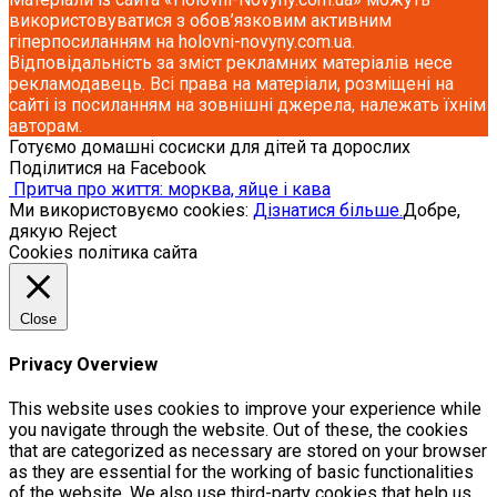
використовуватися з обов’язковим активним
гіперпосиланням на holovni-novyny.com.ua.
Відповідальність за зміст рекламних матеріалів несе
рекламодавець. Всі права на матеріали, розміщені на
сайті із посиланням на зовнішні джерела, належать їхнім
авторам.
Готуємо домашні сосиски для дітей та дорослих
Поділитися на Facebook
Притча про життя: морква, яйце і кава
Ми використовуємо cookies:
Дізнатися більше.
Добре,
дякую
Reject
Cookies політика сайта
Close
Privacy Overview
This website uses cookies to improve your experience while
you navigate through the website. Out of these, the cookies
that are categorized as necessary are stored on your browser
as they are essential for the working of basic functionalities
of the website. We also use third-party cookies that help us