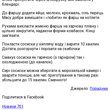
блендері.
До фаршу додати яйце, молоко, крохмаль, сіль перець.
Масу добре вимішати і «побити» як фарш на котлети.
Руками викласти жменю фаршу на харчову плівку і
щільно закрутити, надаючи форми ковбасок. Кінці
зав’язати.
Покласти сосиски у киплячу воду і варити 10 хвилин.
Дістати, розгорнути і порізати на скибочки.
Смакує сосиска як гарячою (з гарніром) так і
охолодженою (до канапок).
Сирі сосиски можна зберігати в морозильній камері і
зварити пізніше, але час приготування в такому разі
збільшити до 15 хвилин. Смачного!
Джерело:
Порадник
Поділитися в Facebook
Новини
701