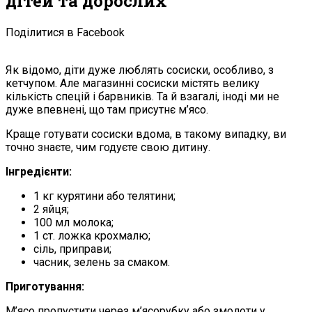
дітей та дорослих
Поділитися в Facebook
Як відомо, діти дуже люблять сосиски, особливо, з
кетчупом. Але магазинні сосиски містять велику
кількість спецій і барвників. Та й взагалі, іноді ми не
дуже впевнені, що там присутнє м’ясо.
Краще готувати сосиски вдома, в такому випадку, ви
точно знаєте, чим годуєте свою дитину.
Інгредієнти:
1 кг курятини або телятини;
2 яйця;
100 мл молока;
1 ст. ложка крохмалю;
сіль, приправи;
часник, зелень за смаком.
Приготування:
М’ясо пропустити через м’ясорубку або змолоти у