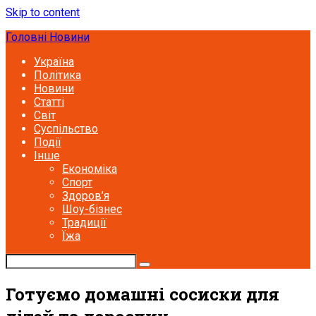
Skip to content
Головні Новини
Україна
Політика
Новини
Статті
Світ
Суспільство
Події
Інше
Економіка
Спорт
Здоров’я
Шоу-бізнес
Традиції
Їжа
Готуємо домашні сосиски для