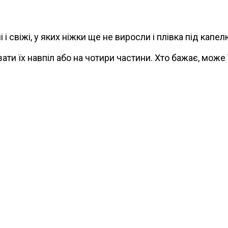
 і свіжі, у яких ніжки ще не виросли і плівка під кап
ати їх навпіл або на чотири частини. Хто бажає, може ї