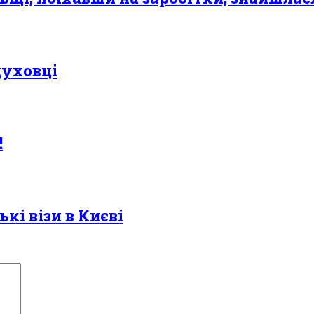
духовці
!
і візи в Києві