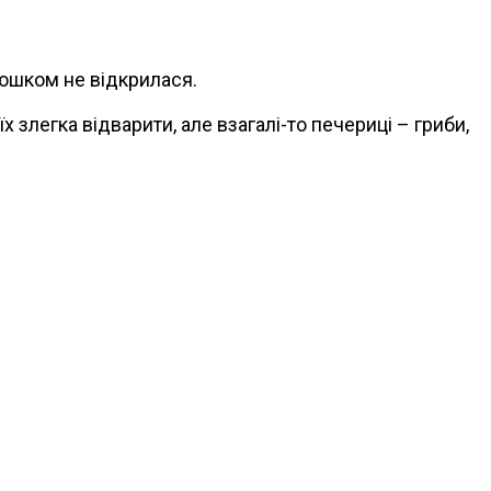
елюшком не відкрилася.
х злегка відварити, але взагалі-то печериці – гриби,