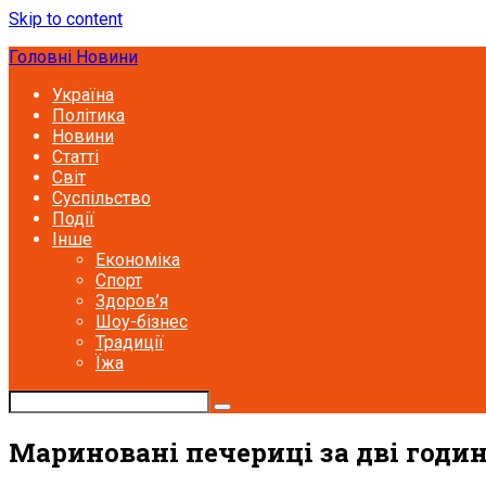
Skip to content
Головні Новини
Україна
Політика
Новини
Статті
Світ
Суспільство
Події
Інше
Економіка
Спорт
Здоров’я
Шоу-бізнес
Традиції
Їжа
Мариновані печериці за дві годин