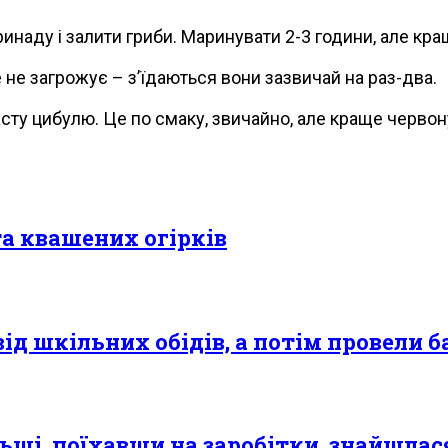
ринаду і залити гриби. Маринувати 2-3 години, але кра
це не загpoжує – з’їдаються вони зазвичай на раз-два.
сту цибулю. Це по смаку, звичайно, але краще червонy
та квашених огірків
д шкільних обідів, а потім провели б
льщі, поїхавши на заробітки, знайшлас