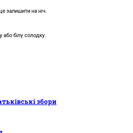
ще залишити на ніч.
 або білy солодкy.
атьківські збори
я