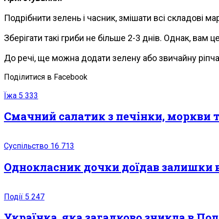
Подрібнити зелень і часник, змішати всі складові ма
Зберігати такі гриби не більше 2-3 днів. Однак, вам 
До речі, ще можна додати зелену або звичайну ріпча
Поділитися в Facebook
Їжа
5 333
Смачний салатик з печінки, моркви 
Суспільство
16 713
Однокласник дочки доїдав залишки ві
Події
5 247
Українка, яка загадково зникла в По