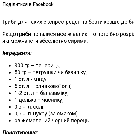
Поділитися в Facebook
Гриби для таких експрес-рецептів брати краще дрібні
Якщо гриби попалися все ж великі, то потрібно розріз
які можна їсти абсолютно сирими.
Інгредієнти:
300 гр – печериць,
50 гр – петрушки чи базиліку,
1 ст. л.- меду
5 ст. л – оливкової олії,
1-2 ст. л – бальзаміку,
1 долька – часнику,
0,5 ч. л. солі,
0,5 ч. л. цукру (за смаком)
свіжемелений чорний перець.
Приготування: