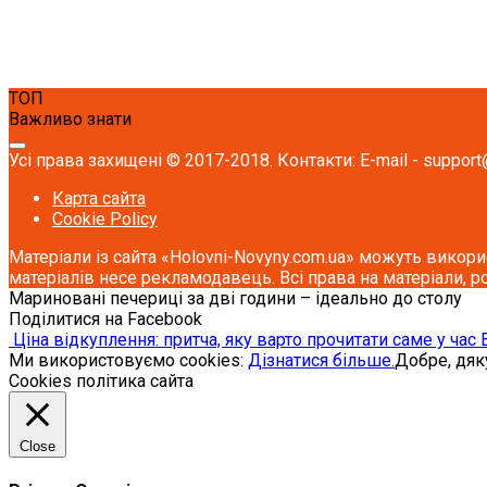
ТОП
Важливо знати
Усі права захищені © 2017-2018. Контакти: E-mail - support
Карта сайта
Cookie Policy
Матеріали із сайта «Holovni-Novyny.com.ua» можуть викори
матеріалів несе рекламодавець. Всі права на матеріали, р
Мариновані печериці за дві години – ідеально до столу
Поділитися на Facebook
Ціна відкуплення: притча, яку варто прочитати саме у час
Ми використовуємо cookies:
Дізнатися більше.
Добре, дя
Cookies політика сайта
Close