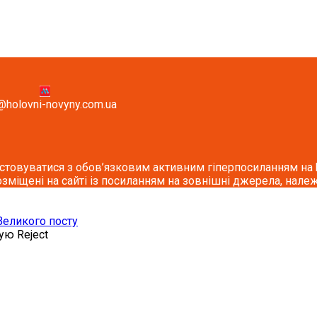
@holovni-novyny.com.ua
стовуватися з обов’язковим активним гіперпосиланням на ho
озміщені на сайті із посиланням на зовнішні джерела, належ
 Великого посту
кую
Reject