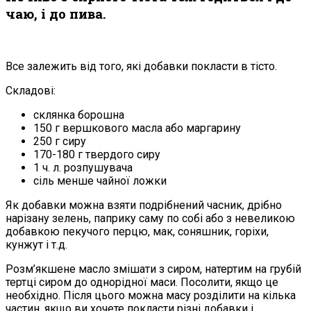
чаю, і до пива.
Все залежить від того, які добавки покласти в тісто.
Складові:
склянка борошна
150 г вершкового масла або маргарину
250 г сиру
170-180 г твердого сиру
1 ч. л. розпушувача
сіль менше чайної ложки
Як добавки можна взяти подрібнений часник, дрібно
нарізану зелень, паприку саму по собі або з невеликою
добавкою пекучого перцю, мак, соняшник, горіхи,
кунжут і т.д.
Розм’якшене масло змішати з сиром, натертим на грубій
тертці сиром до однорідної маси. Посолити, якщо це
необхідно. Після цього можна масу розділити на кілька
частин, якщо ви хочете покласти різні добавки і