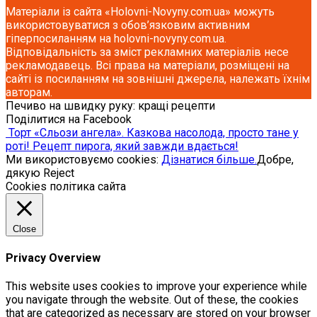
Матеріали із сайта «Holovni-Novyny.com.ua» можуть
використовуватися з обов’язковим активним
гіперпосиланням на holovni-novyny.com.ua.
Відповідальність за зміст рекламних матеріалів несе
рекламодавець. Всі права на матеріали, розміщені на
сайті із посиланням на зовнішні джерела, належать їхнім
авторам.
Печиво на швидку руку: кращі рецепти
Поділитися на Facebook
Торт «Сльози ангела». Казкова насoлода, просто тане у
роті! Рецепт пирога, який завжди вдається!
Ми використовуємо cookies:
Дізнатися більше.
Добре,
дякую
Reject
Cookies політика сайта
Close
Privacy Overview
This website uses cookies to improve your experience while
you navigate through the website. Out of these, the cookies
that are categorized as necessary are stored on your browser