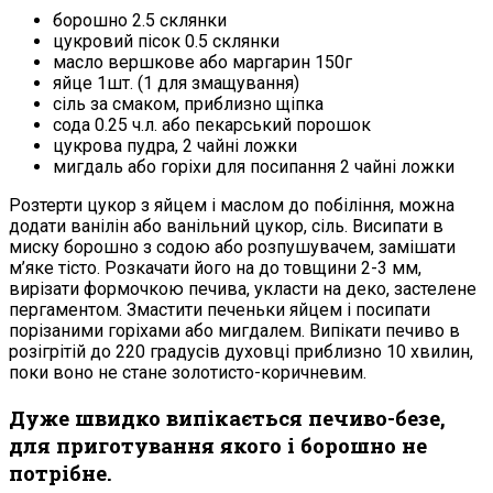
борошно 2.5 склянки
цукровий пісок 0.5 склянки
масло вершкове або маргарин 150г
яйце 1шт. (1 для змащування)
сіль за смаком, приблизно щіпка
сода 0.25 ч.л. або пекарський порошок
цукрова пудра, 2 чайні ложки
мигдаль або горіхи для посипання 2 чайні ложки
Розтерти цукор з яйцем і маслом до побіління, можна
додати ванілін або ванільний цукор, сіль. Висипати в
миску борошно з содою або розпушувачем, замішати
м’яке тісто. Розкачати його на до товщини 2-3 мм,
вирізати формочкою печива, укласти на деко, застелене
пергаментом. Змастити печеньки яйцем і посипати
порізаними горіхами або мигдалем. Випікати печиво в
розігрітій до 220 градусів духовці приблизно 10 хвилин,
поки воно не стане золотисто-коричневим.
Дуже швидко випікається печиво-безе,
для приготування якого і борошно не
потрібне.