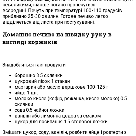
невеликими, інакше погано пропечуться
всередині. Печуть при температурі 100-110 градусів
приблизно 25-30 хвилин. Готове печиво легко
відділяється від листа при постукуванні.
Домашнє печиво на швидку руку в
вигляді коржиків
Знадобляться такі продукти:
борошно 3.5 склянки
цукровий пісок 1 стакан
маргарин або масло вершкове 100-125 г
яйце 1 шт.
молоко кисле (кефір, ряжанка, кисле молоко) 0.5
склянки
сода 0,5 чайної ложки
ванілін або лимонна цедра за смаком
цукор для посипання 1.5 столової ложки
Змішати цукор, соду, ванілін, розбити яйце і розтерти з