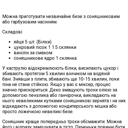
Можна приготувати незвичайне безе з соняшниковим
або гарбузовим насінням.
Складові:
яйця 5 шт. (Білки)
цукровий пісок 1 1.5 склянки
ванілін за смаком
соняшникове ядро ​​1 склянка
У каструлю відокремлюють білки, висипають цукор і
збивають протягом 5 хвилин вінчиком на водяній
бані. Знявши з плити, збивають ще 10-15 хвилин, поки
піна не стане стійкою. Якщо у вас є міксер, процес
значно прискориться. Деко змащують трохи олією за
допомогою пензлика або ганчірочки, викладають на
нього невеликими купками соняшникові зернята і на них
відкидають з допомогою кондитерського мішка або
просто ложечкою невеликі безе.
Соняшник краще попередньо трохи обсмажити. Можна
його і відразу замішувати в тісто. Печеньки повинні бути