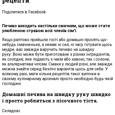
рецепти
Поділитися в Facebook
Печиво виходить настільки смачним, що може стати
улюбленою стравою всіх членів сім’ї.
Якщо раптово прийшли гості або домашні просять що-
небудь смачненьке, а немає ні сил, ні часу готувати щось
мудре, вас завжди виручить печиво на швидку
руку. Воно може бути приготоване з різних інгредієнтів,
як солодке, яке подають з чаєм або кавою, так і солоне,
як альтернатива чіпсам. Смаки у людей різні, але завжди
можна знайти серед безлічі варіантів щось для себе. У
всякому разі, мати кілька рецептів такої випічки в
своєму кулінарному арсеналі просто необхідно будь-якій
господині.
Домашні печива на швидку руку швидко
і просто робляться з пісочного тіста.
Складові: