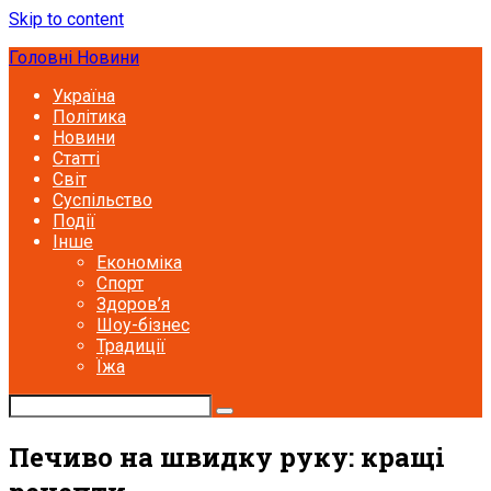
Skip to content
Головні Новини
Україна
Політика
Новини
Статті
Світ
Суспільство
Події
Інше
Економіка
Спорт
Здоров’я
Шоу-бізнес
Традиції
Їжа
Печиво на швидку руку: кращі