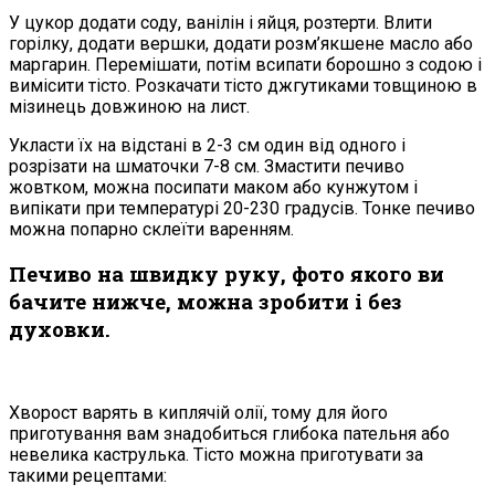
У цукор додати соду, ванілін і яйця, розтерти. Влити
горілку, додати вершки, додати розм’якшене масло або
маргарин. Перемішати, потім всипати борошно з содою і
вимісити тісто. Розкачати тісто джгутиками товщиною в
мізинець довжиною на лист.
Укласти їх на відстані в 2-3 см один від одного і
розрізати на шматочки 7-8 см. Змастити печиво
жовтком, можна посипати маком або кунжутом і
випікати при температурі 20-230 градусів. Тонке печиво
можна попарно склеїти варенням.
Печиво на швидку руку, фото якого ви
бачите нижче, можна зробити і без
духовки.
Хворост варять в киплячій олії, тому для його
приготування вам знадобиться глибока пательня або
невелика каструлька. Тісто можна приготувати за
такими рецептами: