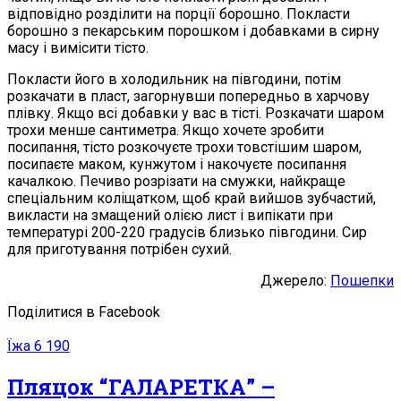
відповідно розділити на порції борошно. Покласти
борошно з пекарським порошком і добавками в сирну
масу і вимісити тісто.
Покласти його в холодильник на півгодини, потім
розкачати в пласт, загорнувши попередньо в харчову
плівку. Якщо всі добавки у вас в тісті. Розкачати шаром
трохи менше сантиметра. Якщо хочете зробити
посипання, тісто розкочуєте трохи товстішим шаром,
посипаєте маком, кунжутом і накочуєте посипання
качалкою. Печиво розрізати на смужки, найкраще
спеціальним коліщатком, щоб край вийшов зубчастий,
викласти на змащений олією лист і випікати при
температурі 200-220 градусів близько півгодини. Сир
для приготування потрібен сухий.
Джерело:
Пошепки
Поділитися в Facebook
Їжа
6 190
Пляцок “ГАЛАРЕТКА” –