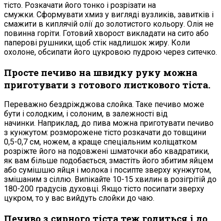
тісто. Розкачати його тонко і розрізати на
смужки. Сформувати хмиз у вигляді вузликів, завитків і
смажити в киплячій олії до золотистого кольору. Олія не
повинна горіти. Готовий хворост викладати на сито або
паперові рушники, щоб стік надлишок жиру. Коли
охолоне, обсипати його цукровою пудрою через ситечко.
Просте печиво на швидку руку можна
приготувати з готового листкового тіста.
Переважно бездріжджова слойка. Таке печиво може
бути і солодким, і солоним, в залежності від
начинки. Наприклад, до пива можна приготувати печиво
з кунжутом: розморожене тісто розкачати до товщини
0,5-0,7 см, ножем, а краще спеціальним коліщатком
розріжте його на подовжені шматочки або квадратики,
як вам більше подобається, змастіть його збитим яйцем
або сумішшю яйця і молока і посипте зверху кунжутом,
змішаним з сіллю. Випікайте 10-15 хвилин в розігрітій до
180-200 градусів духовці. Якщо тісто посипати зверху
цукром, то у вас вийдуть слойки до чаю.
Печиво з сирного тіста теж годиться і до