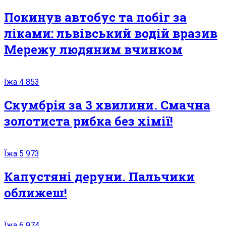
Покинув автобус та побіг за
ліками: львівський водій вразив
Мережу людяним вчинком
Їжа
4 853
Скумбрія за 3 хвилини. Смачна
золотиста рибка без хімії!
Їжа
5 973
Капустяні деруни. Пальчики
оближеш!
Їжа
6 974