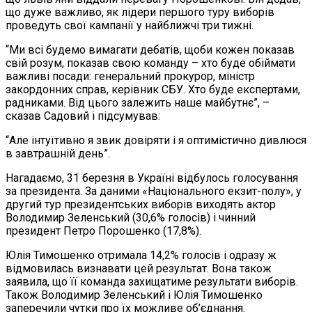
що дуже важливо, як лідери першого туру виборів
проведуть свої кампанії у найближчі три тижні.
“Ми всі будемо вимагати дебатів, щоби кожен показав
свій розум, показав свою команду – хто буде обіймати
важливі посади: генеральний прокурор, міністр
закордонних справ, керівник СБУ. Хто буде експертами,
радниками. Від цього залежить наше майбутнє”, –
сказав Садовий і підсумував:
“Але інтуїтивно я звик довіряти і я оптимістично дивлюся
в завтрашній день”.
Нагадаємо, 31 березня в Україні відбулось голосування
за президента. За даними «Національного екзит-полу», у
другий тур президентських виборів виходять актор
Володимир Зеленський (30,6% голосів) і чинний
президент Петро Порошенко (17,8%).
Юлія Тимошенко отримала 14,2% голосів і одразу ж
відмовилась визнавати цей результат. Вона також
заявила, що її команда захищатиме результати виборів.
Також Володимир Зеленський і Юлія Тимошенко
заперечили чутки про їх можливе об’єднання.