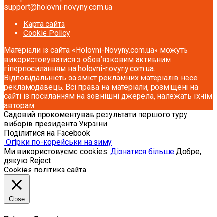
support@holovni-novyny.com.ua
Карта сайта
Cookie Policy
Матеріали із сайта «Holovni-Novyny.com.ua» можуть
використовуватися з обов’язковим активним
гіперпосиланням на holovni-novyny.com.ua.
Відповідальність за зміст рекламних матеріалів несе
рекламодавець. Всі права на матеріали, розміщені на
сайті із посиланням на зовнішні джерела, належать їхнім
авторам.
Садовий прокоментував результати першого туру
виборів президента України
Поділитися на Facebook
Огірки по-корейськи на зиму
Ми використовуємо cookies:
Дізнатися більше.
Добре,
дякую
Reject
Cookies політика сайта
Close