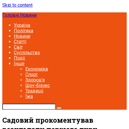
Skip to content
Головні Новини
Україна
Політика
Новини
Статті
Світ
Суспільство
Події
Інше
Економіка
Спорт
Здоров’я
Шоу-бізнес
Традиції
Їжа
Садовий прокоментував