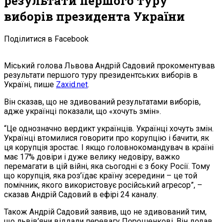
результати першого туру
виборів президента України
Поділитися в Facebook
Міський голова Львова Андрій Садовий прокоментував
результати першого туру президентських виборів в
Україні, пише
Zaxid.net
.
Він сказав, що не здивований результатами виборів,
адже українці показали, що «хочуть змін».
“Це однозначно вердикт українців. Українці хочуть змін.
Українці втомилися говорити про корупцію і бачити, як
ця корупція зростає. І якщо головнокомандувач в країні
має 17% довіри і дуже велику недовіру, важко
перемагати в цій війні, яка сьогодні є з боку Росії. Тому
що корупція, яка роз’їдає країну зсередини – це той
помічник, якого використовує російський агресор”, –
сказав Андрій Садовий в ефірі 24 каналу.
Також Андрій Садовий заявив, що не здивований тим,
що львів’яни віддали перевагу Порошенкові. Він додав,