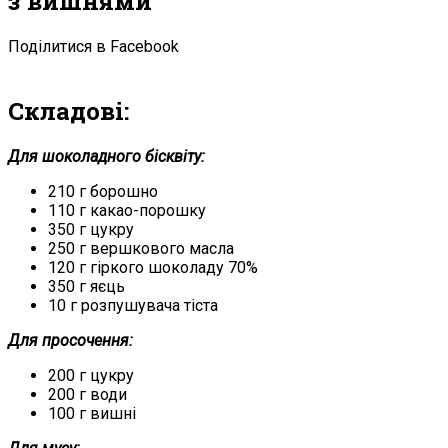
з вишнями
Поділитися в Facebook
Складові:
Для шоколадного бісквіту:
210 г борошно
110 г какао-порошку
350 г цукру
250 г вершкового масла
120 г гіркого шоколаду 70%
350 г яєць
10 г розпушувача тіста
Для просочення:
200 г цукру
200 г води
100 г вишні