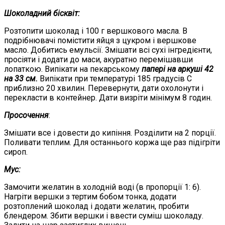
Шоколадний бісквіт:
Розтопити шоколад і 100 г вершкового масла. В
подрібнювачі помістити яйця з цукром і вершкове
масло. Добитись емульсії. Змішати всі сухі інгредієнти,
просіяти і додати до маси, акуратно перемішавши
лопаткою. Випікати на пекарському
папері на аркуші 42
на 33 см.
Випікати при температурі 185 градусів С
приблизно 20 хвилин. Перевернути, дати охолонути і
перекласти в контейнер. Дати визріти мінімум 8 годин.
Просочення
:
Змішати все і довести до кипіння. Розділити на 2 порції.
Поливати теплим. Для останнього коржа ще раз підігріти
сироп.
Мус:
Замочити желатин в холодній воді (в пропорції 1: 6).
Нагріти вершки з тертим бобом тонка, додати
розтоплений шоколад і додати желатин, пробити
блендером. Збити вершки і ввести суміш шоколаду.