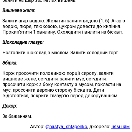
Залити на шар застиглих вишень.
Вишневе желе:
Залити агар водою. Желатин залити водою (1: 6). Агар з
водою, пюре, глюкозою, цукром довести до кипіння.
Прокип’ятити 1 хвилину. Охолодити і вилити на бісквіт.
Шоколадна глазур:
Розтопити шоколад з маслом. Залити холодний торт.
Збірка
:
Корж просочити половиною порції сиропу, залити
вишневе желе, остудити, залити мус, остудити,
просочити корж з боку контакту з мусом, покласти на
мус, просочити верхню сторону бісквіта. Дати
відстоятися, покрити глазур’ю перед декоруванням.
Декор:
За бажанням.
Автор:
@nastya_shtapenko
, джерело:
ням ням