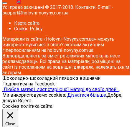
Усі права захищені © 2017-2018. Контакти: E-mail -
support@holovni-novyny.com.ua
Карта сайта
Cookie Policy
Матеріали із сайта «Holovni-Novyny.com.ua» можуть
використовуватися з обов’язковим активним
гіперпосиланням на holovni-novyny.com.ua.
Відповідальність за зміст рекламних матеріалів несе
рекламодавець. Всі права на матеріали, розміщені на
сайті із посиланням на зовнішні джерела, належать їхнім
авторам.
Шоколадно-шоколадний пляцок з вишнями
Поділитися на Facebook
Любов матері: лист старіючої матері до своїх дітей…
Ми використовуємо cookies:
Дізнатися більше.
Добре,
дякую
Reject
Cookies політика сайта
Close