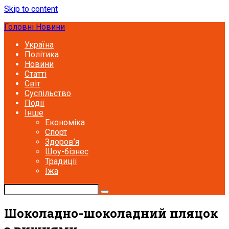
Skip to content
Головні Новини
Україна
Політика
Новини
Статті
Світ
Суспільство
Події
Інше
Економіка
Спорт
Здоров’я
Шоу-бізнес
Традиції
Їжа
Шоколадно-шоколадний пляцок