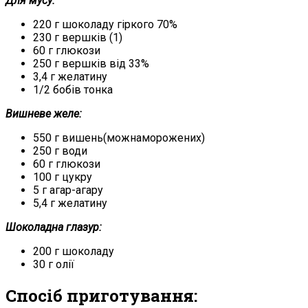
Для мусу:
220 г шоколаду гіркого 70%
230 г вершків (1)
60 г глюкози
250 г вершків від 33%
3,4 г желатину
1/2 бобів тонка
Вишневе желе:
550 г вишень(можнаморожених)
250 г води
60 г глюкози
100 г цукру
5 г агар-агару
5,4 г желатину
Шоколадна глазур:
200 г шоколаду
30 г олії
Спосіб приготування: