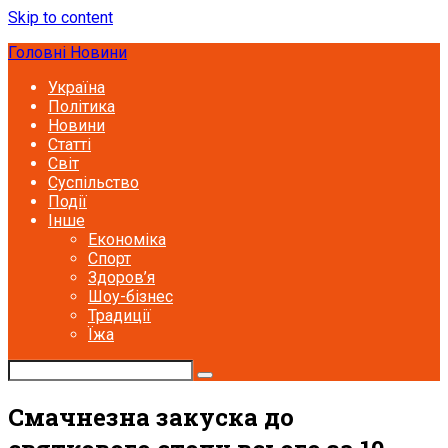
Skip to content
Головні Новини
Україна
Політика
Новини
Статті
Світ
Суспільство
Події
Інше
Економіка
Спорт
Здоров’я
Шоу-бізнес
Традиції
Їжа
Смачнезна закуска до