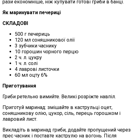
рази економніше, ніж купувати готові гриби в банці.
Як маринувати печериці
СКЛАДОВІ
500 г печериць
120 мл соняшникової олії
3 зубчики часнику
10 горошин чорного перцю
2 ч. л. цукру
1 ч. л. солі
4 лаврові листочки
60 мл оцту 6%
Приготування
Гриби ретельно вимийте. Великі розріжте навпіл.
Приготуй маринад: змішайте в каструльці оцет,
соняшникову олію, цукор, сіль, перець горошком і
лавровий лист.
Викладіть в маринад гриби, додайте пропущений через
прес часник і поставте каструлю на вогонь. Після