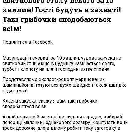
святкового столу всього за 10
хвилин! Гості будуть в захваті!
Такі грибочки сподобаються
всім!
Поділитися в Facebook
Мариновані печериці за 10 хвилин: чудова закуска на
святковий стіл! Якщо в будинку намічається свято,
турбот і клопоту на плечі господині лягає сповна.
Представляємо експрес-рецепт маринованих
шампіньйонів: готуються дуже швидко і також швидко
з’їдаються!
Класна закуска, скажу я вам, такі грибочки
сподобаються всім!
А щоб вони ще й на столі виглядали нарядно, вибирай
печериці маленькі, однакового розміру. Коштують вони
трохи дорожче, але в цілому робити таку заготовку в