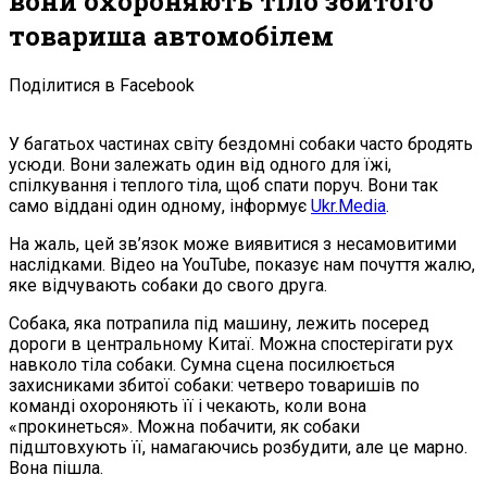
вони охороняють тіло збитого
товариша автомобілем
Поділитися в Facebook
У багатьох частинах світу бездомні собаки часто бродять
усюди. Вони залежать один від одного для їжі,
спілкування і теплого тіла, щоб спати поруч. Вони так
само віддані один одному, інформує
Ukr.Media
.
На жаль, цей зв’язок може виявитися з несамовитими
наслідками. Відео на YouTube, показує нам почуття жалю,
яке відчувають собаки до свого друга.
Собака, яка потрапила під машину, лежить посеред
дороги в центральному Китаї. Можна спостерігати рух
навколо тіла собаки. Сумна сцена посилюється
захисниками збитої собаки: четверо товаришів по
команді охороняють її і чекають, коли вона
«прокинеться». Можна побачити, як собаки
підштовхують її, намагаючись розбудити, але це марно.
Вона пішла.