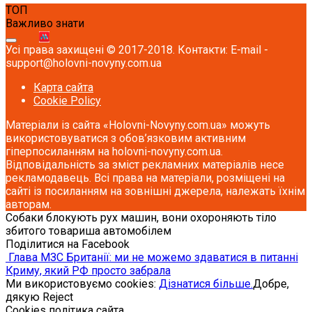
ТОП
Важливо знати
Усі права захищені © 2017-2018. Контакти: E-mail -
support@holovni-novyny.com.ua
Карта сайта
Cookie Policy
Матеріали із сайта «Holovni-Novyny.com.ua» можуть
використовуватися з обов’язковим активним
гіперпосиланням на holovni-novyny.com.ua.
Відповідальність за зміст рекламних матеріалів несе
рекламодавець. Всі права на матеріали, розміщені на
сайті із посиланням на зовнішні джерела, належать їхнім
авторам.
Собаки блокують рух машин, вони охороняють тіло
збитого товариша автомобілем
Поділитися на Facebook
Глава МЗС Британії: ми не можемо здаватися в питанні
Криму, який РФ просто забрала
Ми використовуємо cookies:
Дізнатися більше.
Добре,
дякую
Reject
Cookies політика сайта