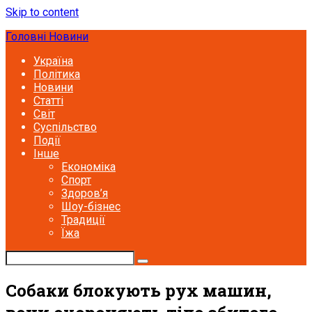
Skip to content
Головні Новини
Україна
Політика
Новини
Статті
Світ
Суспільство
Події
Інше
Економіка
Спорт
Здоров’я
Шоу-бізнес
Традиції
Їжа
Собаки блокують рух машин,