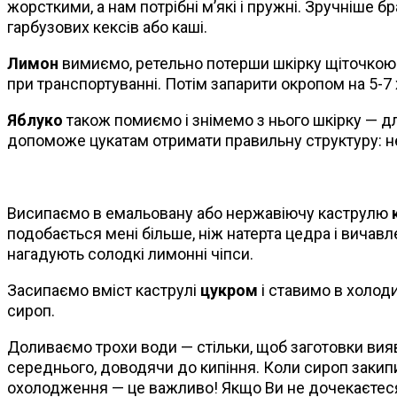
жорсткими, а нам потрібні м’які і пружні. Зручніше б
гарбузових кексів або каші.
Лимон
вимиємо, ретельно потерши шкірку щіточкою 
при транспортуванні. Потім запарити окропом на 5-7
Яблуко
також помиємо і знімемо з нього шкірку — дл
допоможе цукатам отримати правильну структуру: не
Висипаємо в емальовану або нержавіючу каструлю
подобається мені більше, ніж натерта цедра і вичавле
нагадують солодкі лимонні чіпси.
Засипаємо вміст каструлі
цукром
і ставимо в холоди
сироп.
Доливаємо трохи води — стільки, щоб заготовки вияв
середнього, доводячи до кипіння. Коли сироп закипи
охолодження — це важливо! Якщо Ви не дочекаєтеся, п