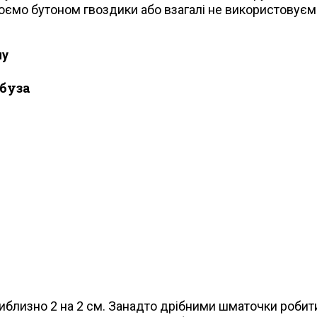
нюємо бутоном гвоздики або взагалі не використовуємо
пу
рбуза
близно 2 на 2 см. Занадто дрібними шматочки робити