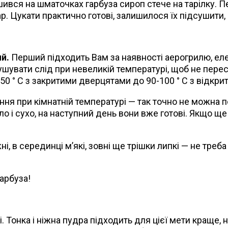
шився на шматочках гарбуза сироп стече на тарілку. П
шар. Цукати практично готові, залишилося їх підсушит
ий.
Перший підходить Вам за наявності аерогрилю, ел
ушувати слід при невеликій температурі, щоб не пере
50 ° С з закритими дверцятами до 90-100 ° С з відкрити
я при кімнатній температурі — так точно не можна п
пло і сухо, на наступний день вони вже готові. Якщо щ
ні, в серединці м’які, зовні ще трішки липкі — не тре
гарбуза!
і. Тонка і ніжна пудра підходить для цієї мети краще,