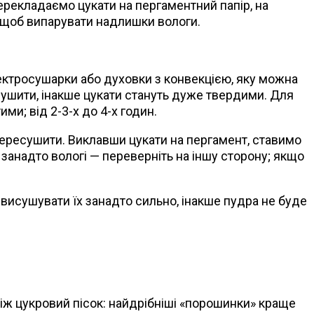
ерекладаємо цукати на пергаментний папір, на
и, щоб випарувати надлишки вологи.
ектросушарки або духовки з конвекцією, яку можна
сушити, інакше цукати стануть дуже твердими. Для
ми; від 2-3-х до 4-х годин.
ересушити. Виклавши цукати на пергамент, ставимо
е занадто вологі — переверніть на іншу сторону; якщо
ба висушувати їх занадто сильно, інакше пудра не буде
 ніж цукровий пісок: найдрібніші «порошинки» краще