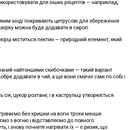
у використовувати для інших рецептів — наприклад,
яким іноді покривають цитрусові для збереження
 шкірку можна буде додавати в сироп.
шкірці міститься пектин — природний елемент, який
.
різаний найтоншими скибочками — такий варіант
бре додавати в чай, а ще вони смачні самі по собі і
ь сік, цукор розтане, і в каструльці утворюється
агріваємо без кришки на вогні трохи менше
аємо з вогню і відставляємо до повного
, і знову почнете нагрівати їх — є ризик, що