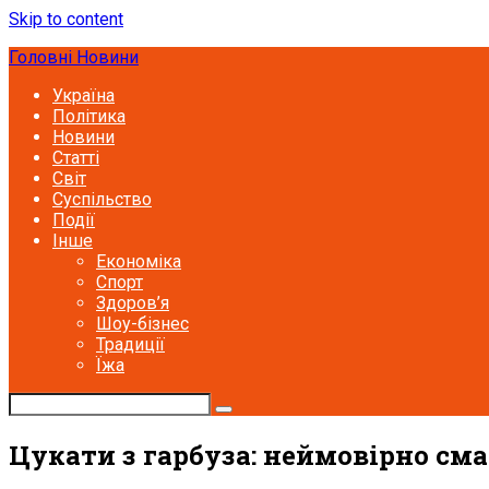
Skip to content
Головні Новини
Україна
Політика
Новини
Статті
Світ
Суспільство
Події
Інше
Економіка
Спорт
Здоров’я
Шоу-бізнес
Традиції
Їжа
Цукати з гарбуза: неймовірно сма