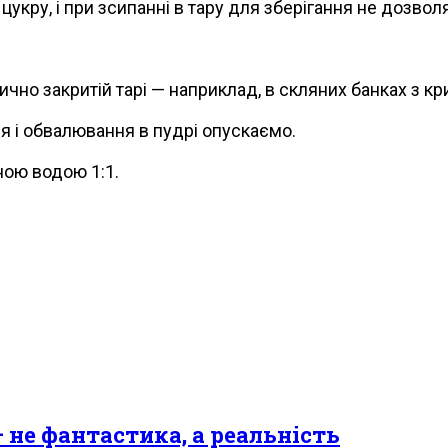
 цукру, і при зсипанні в тару для зберігання не дозв
ично закритій тарі — наприклад, в скляних банках з к
ня і обвалювання в пудрі опускаємо.
ою водою 1:1.
 не фантастика, а реальність