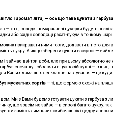
ітло і аромат літа, — ось що таке цукати з гарбуза
а — то ці солодкі помаранчеві цукерки будуть розліта
адки або східні солодощі рахат-лукум в тонкому шарі
м; можна прикрашати ними торти, додавати в тісто для 
замість цукру. А якщо зберегти цукати в сиропі — вий
м і займає дві-три доби, але при цьому абсолютно не 
гарбуз спочатку і обваляти в цукровій пудрі — в кінці
для Ваших домашніх нескладне частування — це куди к
буз мускатних сортів
— ті, що формою схожі на пляшк
медом. Ми з Вами будемо готувати цукати з гарбуза з 
нку, що зовсім не зайве — в сиропі багато цукру, так
вати замість лимонних скибочок сік і цедру апельси