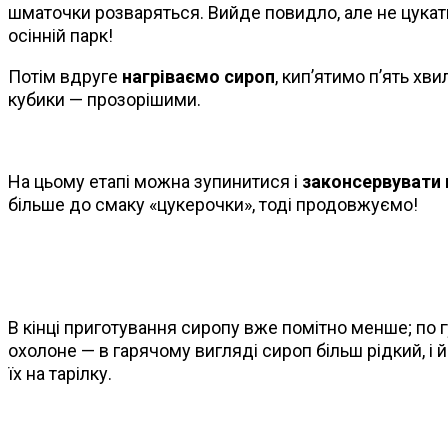
шматочки розваряться. Вийде повидло, але не цукати
осінній парк!
Потім вдруге
нагріваємо сироп
, кип’ятимо п’ять хв
кубики — прозорішими.
На цьому етапі можна зупинитися і
законсервувати 
більше до смаку «цукерочки», тоді продовжуємо!
В кінці приготування сиропу вже помітно менше; по 
охолоне — в гарячому вигляді сироп більш рідкий, і 
їх на тарілку.