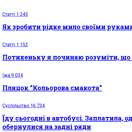
Статті
1 245
Як зробити рідке мило своїми рукам
Статті
1 152
Потихеньку я починаю розуміти, що н
Їжа
9 034
Пляцок “Кольорова смакота”
Суспільство
16 734
Їду сьогодні в автобусі. Заплатила, 
обернулися на задні ряди