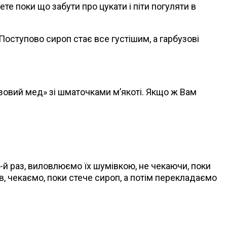
е поки що забути про цукати і піти погуляти в
 Поступово сироп стає все густішим, а гарбузові
узовий мед» зі шматочками м’якоті. Якщо ж Вам
4-й раз, виловлюємо їх шумівкою, не чекаючи, поки
в, чекаємо, поки стече сироп, а потім перекладаємо