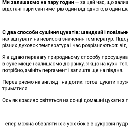
Ми залишаємо на пару годин
— за цей час, що зали
відстані пари сантиметрів один від одного, в один 
Є два способи сушіння цукатів: швидкий і повільн
налаштувати на невисокі значення температур. Підс
різних духовок температура і час розрізняються: від 
Я віддаю перевагу природньому способу просушуванн
в сухе місце і залишаємо до ранку. Якщо на кухні те
потрібно, змініть пергамент і залиште ще на півдня.
Перевіряємо на вигляд і на дотик: готові цукати пруж
триматися.
Ось як красиво світяться на сонці домашні цукати з 
Тепер можна обваляти їх з усіх боків в цукровій пудр