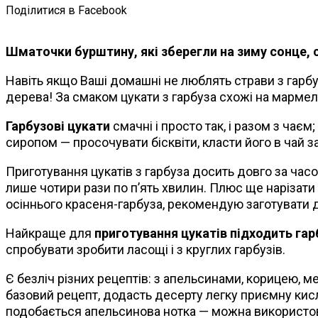
Поділитися в Facebook
Шматочки бурштину, які зберегли на зиму сонце, св
Навіть якщо Ваші домашні не люблять страви з гарбуз
дерева! За смаком цукати з гарбуза схожі на мармел
Гарбузові цукати
смачні і просто так, і разом з чає
сиропом — просочувати бісквіти, класти його в чай 
Приготування цукатів з гарбуза досить довго за часо
лише чотири рази по п’ять хвилин. Плюс ще нарізати 
осіннього красеня-гарбуза, рекомендую заготувати 
Найкраще для
приготування цукатів підходить гар
спробувати зробити ласощі і з круглих гарбузів.
Є безліч різних рецептів: з апельсинами, корицею, 
базовий рецепт, додасть десерту легку приємну кисли
подобається апельсинова нотка — можна використову