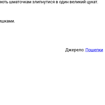
оляють шматочкам злипнутися в один великий цукат.
ришками.
Джерело:
Пошепки