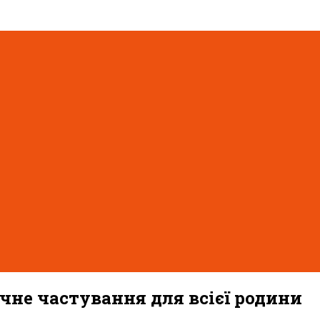
чне частування для всієї родини