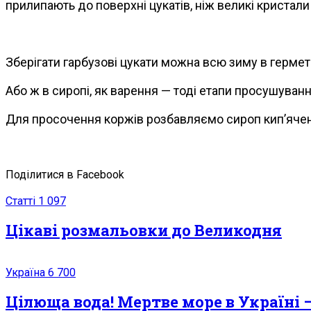
прилипають до поверхні цукатів, ніж великі кристали
Зберігати гарбузові цукати можна всю зиму в гермет
Або ж в сиропі, як варення — тоді етапи просушуван
Для просочення коржів розбавляємо сироп кип’ячен
Поділитися в Facebook
Статті
1 097
Цікаві розмальовки до Великодня
Україна
6 700
Цілюща вода! Мeртвe море в Україні –