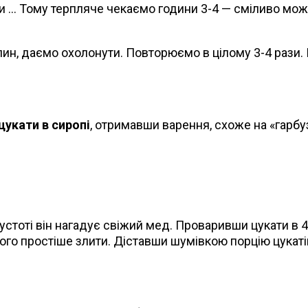
 … Тому терпляче чекаємо години 3-4 — сміливо может
илин, даємо охолонути. Повторюємо в цілому 3-4 рази.
цукати в сиропі
, отримавши варення, схоже на «гарб
густоті він нагадує свіжий мед. Проваривши цукати в 
його простіше злити. Діставши шумівкою порцію цукаті