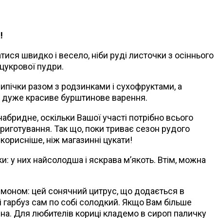
!
тися швидко і весело, ніби руді листочки з осіннього
 цукрової пудри.
випічки разом з родзинками і сухофруктами, а
де дуже красиве бурштинове варення.
набридне, оскільки Вашої участі потрібно всього
 приготування. Так що, поки триває сезон рудого
орисніше, ніж магазинні цукати!
и: у них найсолодша і яскрава м’якоть. Втім, можна
лимоном: цей сонячний цитрус, що додається в
 і гарбуз сам по собі солодкий. Якщо Вам більше
на. Для любителів кориці кладемо в сироп паличку