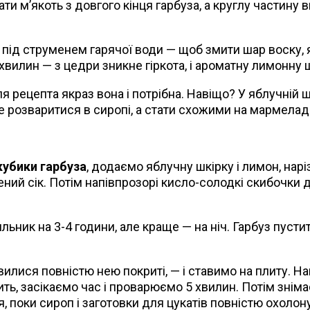
рати м’якоть з довгого кінця гарбуза, а круглу частин
під струменем гарячої води — щоб змити шар воску, 
 хвилин — з цедри зникне гіркота, і ароматну лимонну
я рецепта якраз вона і потрібна. Навіщо? У яблучній 
 розваритися в сиропі, а стати схожими на мармелад
кубики гарбуза
, додаємо яблучну шкірку і лимон, на
ний сік. Потім напівпрозорі кисло-солодкі скибочки до
льник на 3-4 години, але краще — на ніч. Гарбуз пустит
илися повністю нею покриті, — і ставимо на плиту. Н
ть, засікаємо час і проварюємо 5 хвилин. Потім знім
оки сироп і заготовки для цукатів повністю охолонуть