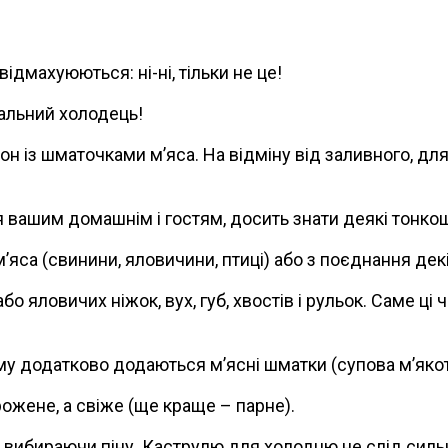
ідмахуюються: ні-ні, тільки не це!
альний холодець!
он із шматочками м’яса. На відміну від заливного, д
вашим домашнім і гостям, досить знати деякі тонкощі
яса (свинини, яловичини, птиці) або з поєднання декі
бо яловичих ніжок, вух, губ, хвостів і рульок. Саме ці
тому додатково додаються м’ясні шматки (супова м’якот
ожене, а свіже (ще краще – парне).
ою вибираючи піну. Каструлю для холодцю не слід сил