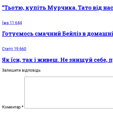
“Тьотю, купіть Мурчика. Тато від нас
Їжа
11 644
Готуємось смачний Бeйлiз в домашн
Статті
19 660
Як їси, так і живеш. Не знищуй себе
Залишити відповідь
Коментар
*