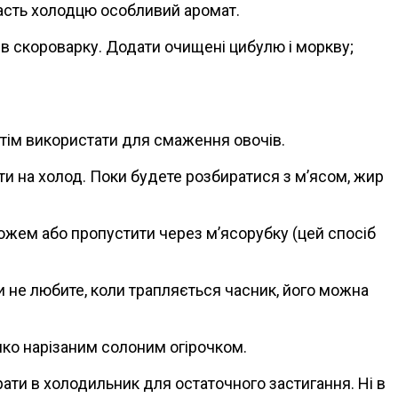
одасть холодцю особливий аромат.
и в скороварку. Додати очищені цибулю і моркву;
тім використати для смаження овочів.
и на холод. Поки будете розбиратися з м’ясом, жир
ожем або пропустити через м’ясорубку (цей спосіб
 не любите, коли трапляється часник, його можна
нко нарізаним солоним огірочком.
брати в холодильник для остаточного застигання. Ні в