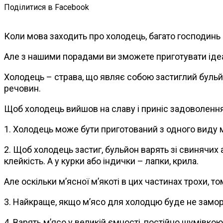
Поділитися в Facebook
Коли мова заходить про холодець, багато господинь в
Але з нашими порадами ви зможете приготувати іде
Холодець – страва, що являє собою застиглий бульй
речовин.
Щоб холодець вийшов на славу і приніс задоволення 
1. Холодець може бути приготований з одного виду м’
2. Щоб холодець застиг, бульйон варять зі свинячих а
клейкість. А у курки або індички – лапки, крила.
Але оскільки м’ясної м’якоті в цих частинах трохи, 
3. Найкраще, якщо м’ясо для холодцю буде не замор
4. Варять м’ясо у великій ємності, постійно шумівк