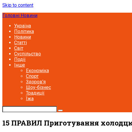
Skip to content
Головні Новини
Україна
Політика
Новини
Статті
Світ
Суспільство
Події
Інше
Економіка
Спорт
Здоров’я
Шоу-бізнес
Традиції
Їжа
15 ПРАВИЛ Приготування холодцю