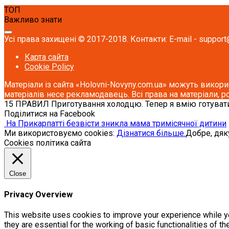
ТОП
Важливо знати
Усі права захищені © 2017-2018. Контакти: E-mail - support
Карта сайта
Cookie Policy
Матеріали із сайта «Holovni-Novyny.com.ua» можуть викори
матеріалів несе рекламодавець. Всі права на матеріали, р
15 ПРАВИЛ Приготування холодцю. Тепер я вмію готува
Поділитися на Facebook
На Прикарпатті безвісти зникла мама тримісячної дитини
Ми використовуємо cookies:
Дізнатися більше.
Добре, дя
Cookies політика сайта
Close
Privacy Overview
This website uses cookies to improve your experience while yo
they are essential for the working of basic functionalities of 