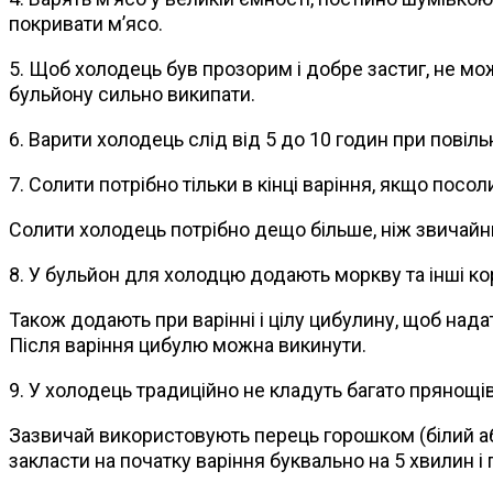
покривати м’ясо.
5. Щоб холодець був прозорим і добре застиг, не мож
бульйону сильно википати.
6. Варити холодець слід від 5 до 10 годин при повільн
7. Солити потрібно тільки в кінці варіння, якщо посо
Солити холодець потрібно дещо більше, ніж звичайни
8. У бульйон для холодцю додають моркву та інші кор
Також додають при варінні і цілу цибулину, щоб над
Після варіння цибулю можна викинути.
9. У холодець традиційно не кладуть багато прянощі
Зазвичай використовують перець горошком (білий або
закласти на початку варіння буквально на 5 хвилин і 