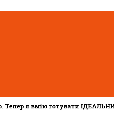
. Тепер я вмію готувати ІДЕАЛЬН