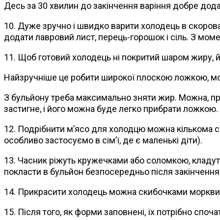
Десь за 30 хвилин до закінчення варіння добре дода
10. Дуже зручно і швидко варити холодець в скоровар
додати лавровий лист, перець-горошок і сіль. З мом
11. Щоб готовий холодець ні покритий шаром жиру, й
Найзручніше це робити широкої плоскою ложкою, мо
З бульйону треба максимально зняти жир. Можна, пр
застигне, і його можна буде легко прибрати ложкою.
12. Подрібнити м’ясо для холодцю можна кількома с
особливо застосуємо в сім’ї, де є маленькі діти).
13. Часник ріжуть кружечками або соломкою, кладу
покласти в бульйон безпосередньо після закінчення в
14. Прикрасити холодець можна скибочками моркви, в
15. Після того, як форми заповнені, їх потрібно споч