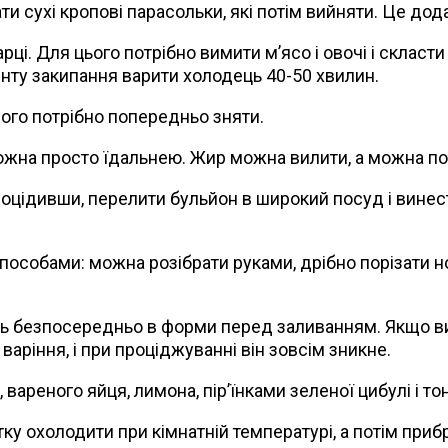
ти сухі кропові парасольки, які потім вийняти. Це д
ці. Для цього потрібно вимити м’ясо і овочі і скласт
енту закипання варити холодець 40-50 хвилин.
ого потрібно попередньо зняти.
жна просто їдальнею. Жир можна вилити, а можна по
оцідивши, перелити бульйон в широкий посуд і винест
пособами: можна розібрати руками, дрібно порізати н
ть безпосередньо в форми перед заливанням. Якщо ви
аріння, і при проціджуванні він зовсім зникне.
ареного яйця, лимона, пір’їнками зеленої цибулі і то
атку охолодити при кімнатній температурі, а потім при