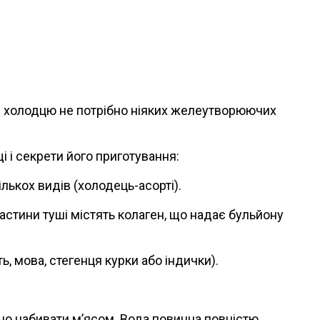
ля холодцю не потрібно ніяких желеутворюючих
 і секрети його приготування:
лькох видів (холодець-асорті).
 частини туші містять колаген, що надає бульйону
ь, мова, стегенця курки або індички).
ьно набивати м’ясом. Вода повинна повністю