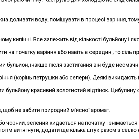
на доливати воду, помішувати в процесі варіння, тому
ому кипінні. Все залежить від кількості бульйону і яко
лити на початку варіння або навіть в середині, то сіл
й бульйон, інакше після застигання він буде несмачн
іння (корінь петрушки або селери). Деякі викидають ї
ати бульйону красивий золотистий відтінок. Цибулину 
в, щоб не забити природний м’ясної аромат.
 чорний, зелений кидається на початку і знімається р
потім витягнути, додати ще кілька штук разом з сіллю 