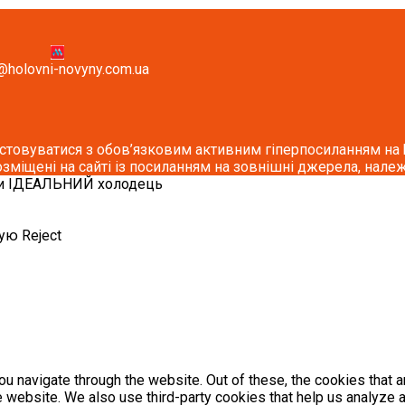
@holovni-novyny.com.ua
стовуватися з обов’язковим активним гіперпосиланням на ho
озміщені на сайті із посиланням на зовнішні джерела, належ
ти ІДЕАЛЬНИЙ холодець
кую
Reject
u navigate through the website. Out of these, the cookies that 
the website. We also use third-party cookies that help us analyz