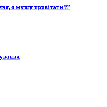
ння, я мушу привітати її”
чування