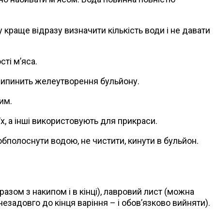
 краще відразу визначити кількість води і не давати
сті м’яса.
ь припинить желеутворення бульйону.
им.
х, а інші використовують для прикраси.
обполоснути водою, не чистити, кинути в бульйон.
азом з накипом і в кінці), лавровий лист (можна
незадовго до кінця варіння – і обов’язково вийняти).