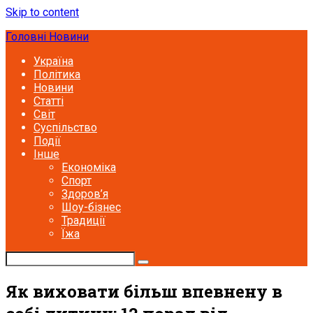
Skip to content
Головні Новини
Україна
Політика
Новини
Статті
Світ
Суспільство
Події
Інше
Економіка
Спорт
Здоров’я
Шоу-бізнес
Традиції
Їжа
Як виховати більш впевнену в