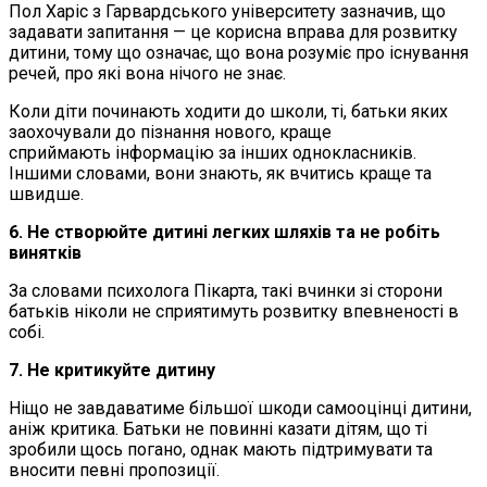
Пол Харіс з Гарвардського університету зазначив, що
задавати запитання — це корисна вправа для розвитку
дитини, тому що означає, що вона розуміє про існування
речей, про які вона нічого не знає.
Коли діти починають ходити до школи, ті, батьки яких
заохочували до пізнання нового, краще
сприймають інформацію за інших однокласників.
Іншими словами, вони знають, як вчитись краще та
швидше.
6. Не створюйте дитині легких шляхів та не робіть
винятків
За словами психолога Пікарта, такі вчинки зі сторони
батьків ніколи не сприятимуть розвитку впевненості в
собі.
7. Не критикуйте дитину
Ніщо не завдаватиме більшої шкоди самооцінці дитини,
аніж критика. Батьки не повинні казати дітям, що ті
зробили щось погано, однак мають підтримувати та
вносити певні пропозиції.