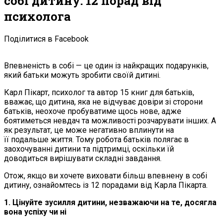
собі дитину: 12 порад від
психолога
Поділитися в Facebook
Впевненість в собі — це один із найкращих подарунків,
який батьки можуть зробити своїй дитині.
Карл Пікарт, психолог та автор 15 книг для батьків,
вважає, що дитина, яка не відчуває довіри зі сторони
батьків, неохоче пробуватиме щось нове, адже
боятиметься невдач та можливості розчарувати інших. А
як результат, це може негативно вплинути на
її подальше життя. Тому робота батьків полягає в
заохочуванні дитини та підтримці, оскільки їй
доводиться вирішувати складні завдання.
Отож, якщо ви хочете виховати більш впевнену в собі
дитину, ознайомтесь із 12 порадами від Карла Пікарта.
1. Цінуйте зусилля дитини, незважаючи на те, досягла
вона успіху чи ні