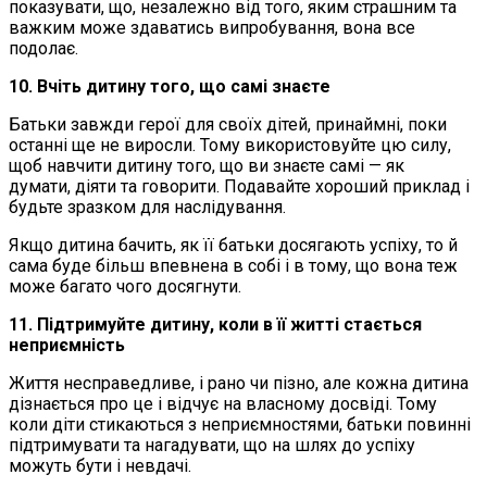
показувати, що, незалежно від того, яким страшним та
важким може здаватись випробування, вона все
подолає.
10. Вчіть дитину того, що самі знаєте
Батьки завжди герої для своїх дітей, принаймні, поки
останні ще не виросли. Тому використовуйте цю силу,
щоб навчити дитину того, що ви знаєте самі — як
думати, діяти та говорити. Подавайте хороший приклад і
будьте зразком для наслідування.
Якщо дитина бачить, як її батьки досягають успіху, то й
сама буде більш впевнена в собі і в тому, що вона теж
може багато чого досягнути.
11. Підтримуйте дитину, коли в її житті стається
неприємність
Життя несправедливе, і рано чи пізно, але кожна дитина
дізнається про це і відчує на власному досвіді. Тому
коли діти стикаються з неприємностями, батьки повинні
підтримувати та нагадувати, що на шлях до успіху
можуть бути і невдачі.