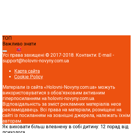
ТОП
Важливо знати
Усі права захищені © 2017-2018. Контакти: E-mail -
support@holovni-novyny.com.ua
Карта сайта
Cookie Policy
Матеріали із сайта «Holovni-Novyny.com.ua» можуть
використовуватися з обов’язковим активним
гіперпосиланням на holovni-novyny.com.ua.
Відповідальність за зміст рекламних матеріалів несе
рекламодавець. Всі права на матеріали, розміщені на
сайті із посиланням на зовнішні джерела, належать їхнім
авторам.
Як виховати більш впевнену в собі дитину: 12 порад від
психолога