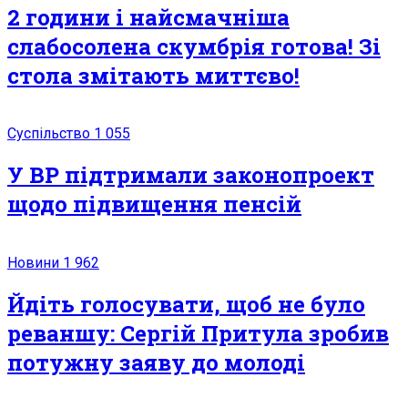
2 години і найсмачніша
слабосолена скумбрія готова! Зі
стола змітають миттєво!
Суспільство
1 055
У ВР підтримали законопроект
щодо підвищення пенсій
Новини
1 962
Йдіть голосувати, щоб не було
реваншу: Сергій Притула зробив
потужну заяву до молоді