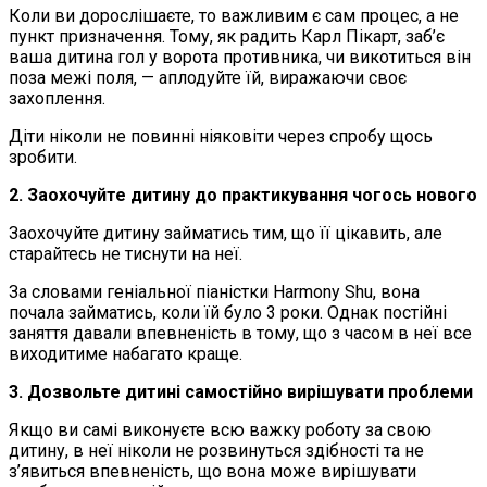
Коли ви дорослішаєте, то важливим є сам процес, а не
пункт призначення. Тому, як радить Карл Пікарт, заб’є
ваша дитина гол у ворота противника, чи викотиться він
поза межі поля, — аплодуйте їй, виражаючи своє
захоплення.
Діти ніколи не повинні ніяковіти через спробу щось
зробити.
2. Заохочуйте дитину до практикування чогось нового
Заохочуйте дитину займатись тим, що її цікавить, але
старайтесь не тиснути на неї.
За словами геніальної піаністки Harmony Shu, вона
почала займатись, коли їй було 3 роки. Однак постійні
заняття давали впевненість в тому, що з часом в неї все
виходитиме набагато краще.
3. Дозвольте дитині самостійно вирішувати проблеми
Якщо ви самі виконуєте всю важку роботу за свою
дитину, в неї ніколи не розвинуться здібності та не
з’явиться впевненість, що вона може вирішувати