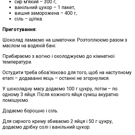
сир м’який – 300 г,
ванільний цукор – 1 пакет,
вишня заморожена – 400 г,
сіль – щіпка.
Приготування:
Шоколад ламаємо на шматочки. Розтоплюємо разом з
маслом на водяній бані.
Прибираємо з вогню і охолоджуємо до кімнатної
температури.
Остудити треба обов’язково для того, щоб на наступному
етапі – додаванні яєць – останні не згорнулися.
У шоколадну масу додаємо 100 г цукру, потім – по
одному 3 яйця. Після кожного яйця суміш акуратно
помішуємо.
Додаємо борошно і сіль.
Для сирного крему збиваємо 2 яйця і 50 г цукру,
додаємо дрібку солі і ванільний цукор.