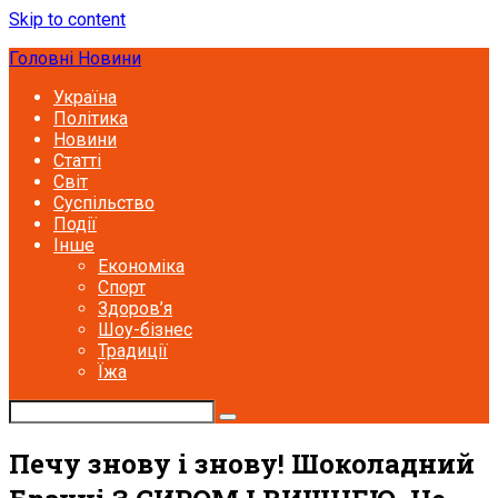
Skip to content
Головні Новини
Україна
Політика
Новини
Статті
Світ
Суспільство
Події
Інше
Економіка
Спорт
Здоров’я
Шоу-бізнес
Традиції
Їжа
Печу знову і знову! Шоколадний