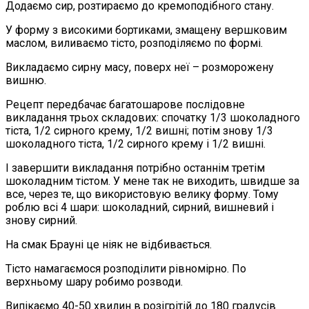
Додаємо сир, розтираємо до кремоподібного стану.
У форму з високими бортиками, змащену вершковим
маслом, виливаємо тісто, розподіляємо по формі.
Викладаємо сирну масу, поверх неї – розморожену
вишню.
Рецепт передбачає багатошарове послідовне
викладання трьох складових: спочатку 1/3 шоколадного
тіста, 1/2 сирного крему, 1/2 вишні; потім знову 1/3
шоколадного тіста, 1/2 сирного крему і 1/2 вишні.
І завершити викладання потрібно останнім третім
шоколадним тістом. У мене так не виходить, швидше за
все, через те, що використовую велику форму. Тому
роблю всі 4 шари: шоколадний, сирний, вишневий і
знову сирний.
На смак Брауні це ніяк не відбивається.
Тісто намагаємося розподілити рівномірно. По
верхньому шару робимо розводи.
Випікаємо 40-50 хвилин в розігрітій до 180 градусів