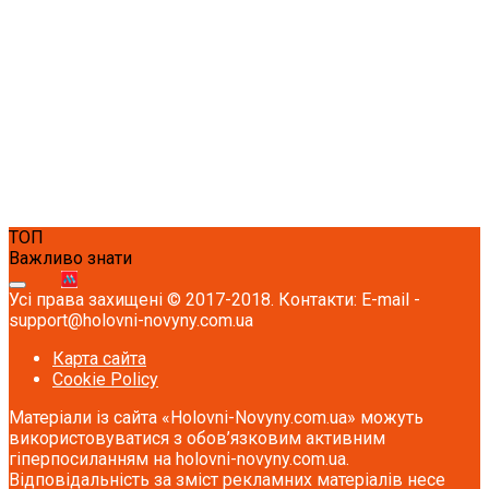
ТОП
Важливо знати
Усі права захищені © 2017-2018. Контакти: E-mail -
support@holovni-novyny.com.ua
Карта сайта
Cookie Policy
Матеріали із сайта «Holovni-Novyny.com.ua» можуть
використовуватися з обов’язковим активним
гіперпосиланням на holovni-novyny.com.ua.
Відповідальність за зміст рекламних матеріалів несе