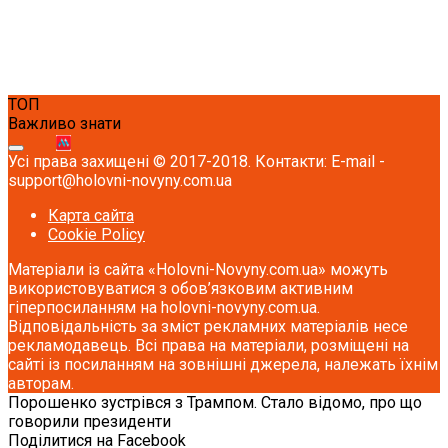
ТОП
Важливо знати
Усі права захищені © 2017-2018. Контакти: E-mail -
support@holovni-novyny.com.ua
Карта сайта
Cookie Policy
Матеріали із сайта «Holovni-Novyny.com.ua» можуть
використовуватися з обов’язковим активним
гіперпосиланням на holovni-novyny.com.ua.
Відповідальність за зміст рекламних матеріалів несе
рекламодавець. Всі права на матеріали, розміщені на
сайті із посиланням на зовнішні джерела, належать їхнім
авторам.
Порошенко зустрівся з Трампом. Стало відомо, про що
говорили президенти
Поділитися на Facebook