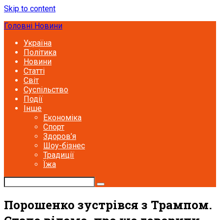
Skip to content
Головні Новини
Україна
Політика
Новини
Статті
Світ
Суспільство
Події
Інше
Економіка
Спорт
Здоров’я
Шоу-бізнес
Традиції
Їжа
Порошенко зустрівся з Трампом.