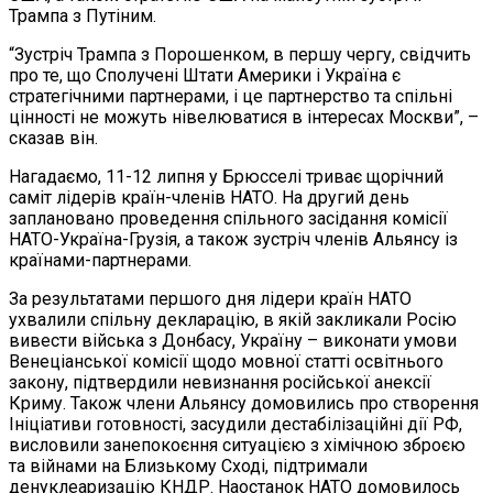
Трампа з Путіним.
“Зустріч Трампа з Порошенком, в першу чергу, свідчить
про те, що Сполучені Штати Америки і Україна є
стратегічними партнерами, і це партнерство та спільні
цінності не можуть нівелюватися в інтересах Москви”, –
сказав він.
Нагадаємо, 11-12 липня у Брюсселі триває щорічний
саміт лідерів країн-членів НАТО. На другий день
заплановано проведення спільного засідання комісії
НАТО-Україна-Грузія, а також зустріч членів Альянсу із
країнами-партнерами.
За результатами першого дня лідери країн НАТО
ухвалили спільну декларацію, в якій закликали Росію
вивести війська з Донбасу, Україну – виконати умови
Венеціанської комісії щодо мовної статті освітнього
закону, підтвердили невизнання російської анексії
Криму. Також члени Альянсу домовились про створення
Ініціативи готовності, засудили дестабілізаційні дії РФ,
висловили занепокоєння ситуацією з хімічною зброєю
та війнами на Близькому Сході, підтримали
денуклеаризацію КНДР. Наостанок НАТО домовилось