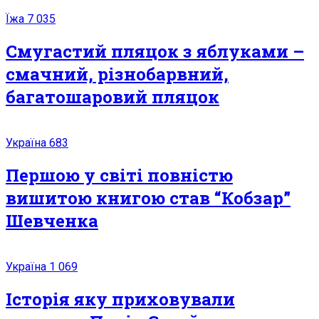
Їжа
7 035
Смугастий пляцок з яблуками –
смачний, різнобарвний,
багатошаровий пляцок
Україна
683
Першою у світі повністю
вишитою книгою став “Кобзар”
Шевченка
Україна
1 069
Історія яку приховували