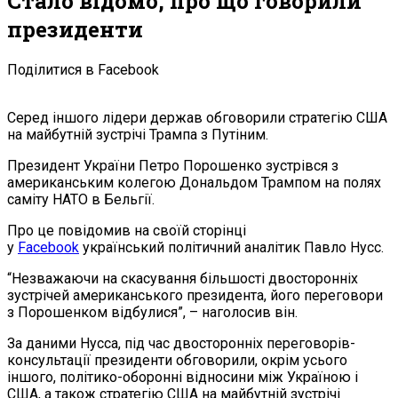
Стало відомо, про що говорили
президенти
Поділитися в Facebook
Серед іншого лідери держав обговорили стратегію США
на майбутній зустрічі Трампа з Путіним.
Президент України Петро Порошенко зустрівся з
американським колегою Дональдом Трампом на полях
саміту НАТО в Бельгії.
Про це повідомив на своїй сторінці
у
Facebook
український політичний аналітик Павло Нусс.
“Незважаючи на скасування більшості двосторонніх
зустрічей американського президента, його переговори
з Порошенком відбулися”, – наголосив він.
За даними Нусса, під час двосторонніх переговорів-
консультації президенти обговорили, окрім усього
іншого, політико-оборонні відносини між Україною і
США, а також стратегію США на майбутній зустрічі