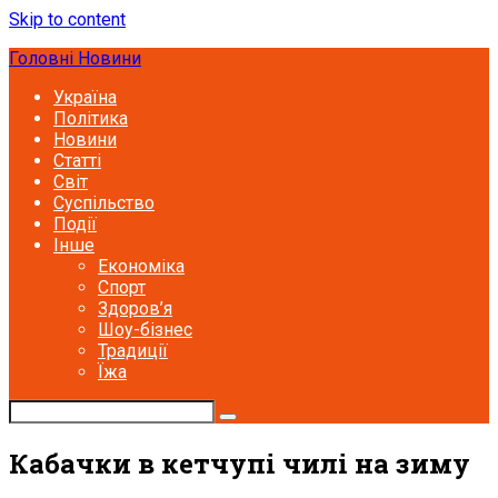
Skip to content
Головні Новини
Україна
Політика
Новини
Статті
Світ
Суспільство
Події
Інше
Економіка
Спорт
Здоров’я
Шоу-бізнес
Традиції
Їжа
Кабачки в кетчупі чилі на зиму