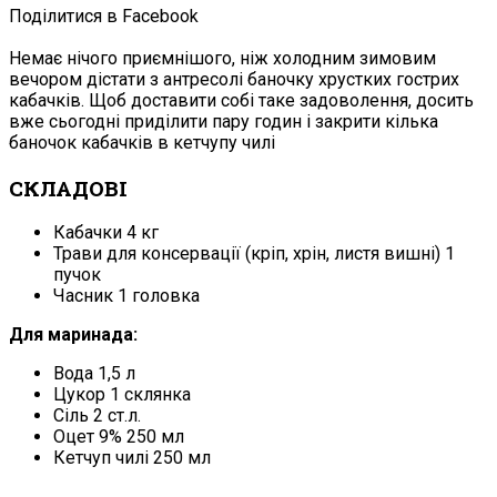
Поділитися в Facebook
Немає нічого приємнішого, ніж холодним зимовим
вечором дістати з антресолі баночку хрустких гострих
кабачків. Щоб доставити собі таке задоволення, досить
вже сьогодні приділити пару годин і закрити кілька
баночок кабачків в кетчупу чилі
СКЛАДОВІ
Кабачки 4 кг
Трави для консервації (кріп, хрін, листя вишні) 1
пучок
Часник 1 головка
Для маринада:
Вода 1,5 л
Цукор 1 склянка
Сіль 2 ст.л.
Оцет 9% 250 мл
Кетчуп чилі 250 мл