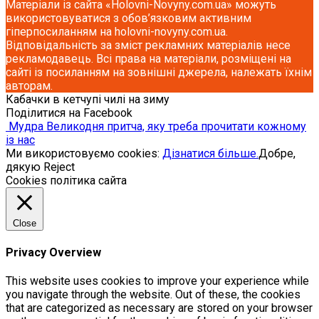
Матеріали із сайта «Holovni-Novyny.com.ua» можуть
використовуватися з обов’язковим активним
гіперпосиланням на holovni-novyny.com.ua.
Відповідальність за зміст рекламних матеріалів несе
рекламодавець. Всі права на матеріали, розміщені на
сайті із посиланням на зовнішні джерела, належать їхнім
авторам.
Кабачки в кетчупі чилі на зиму
Поділитися на Facebook
Мудра Великодня притча, яку треба прочитати кожному
із нас
Ми використовуємо cookies:
Дізнатися більше.
Добре,
дякую
Reject
Cookies політика сайта
Close
Privacy Overview
This website uses cookies to improve your experience while
you navigate through the website. Out of these, the cookies
that are categorized as necessary are stored on your browser