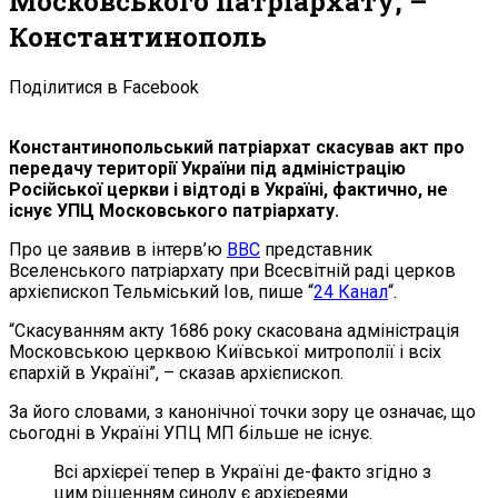
Московського патріархату, –
Константинополь
Поділитися в Facebook
Константинопольський патріархат скасував акт про
передачу території України під адміністрацію
Російської церкви і відтоді в Україні, фактично, не
існує УПЦ Московського патріархату.
Про це заявив в інтерв’ю
ВВС
представник
Вселенського патріархату при Всесвітній раді церков
архієпископ Тельміський Іов, пише “
24 Канал
“.
“Скасуванням акту 1686 року скасована адміністрація
Московською церквою Київської митрополії і всіх
єпархій в Україні”, – сказав архієпископ.
За його словами, з канонічної точки зору це означає, що
сьогодні в Україні УПЦ МП більше не існує.
Всі архієреї тепер в Україні де-факто згідно з
цим рішенням синоду є архієреями