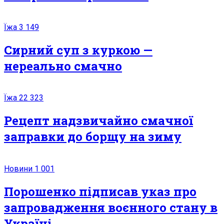
Їжа
3 149
Сирний суп з куркою —
нереально смачно
Їжа
22 323
Рецепт надзвичайно смачної
заправки до борщу на зиму
Новини
1 001
Порошенко підписав указ про
запровадження воєнного стану в
Україні