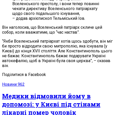
Вселенського престолу, і вони тепер повинні
чекати директиву Вселенського патріархату
щодо свого подальшого існування,
– додав архієпископ Тельміський Іов.
Він наголосив, що Вселенський патріарх скличе цей
собор, коли вважатиме, що “час настав”.
“Якби Вселенський патріархат хотів щось здобути, він міг
би просто відродити свою митрополію, яка існувала (у
Києві) до кінця XVII століття. Але Константинополь цього
не бажає. Константинополь бажає подарувати Україні
автокефалію, щоб в Україні була своя церква”, – сказав
він.
Поділитися в Facebook
Новини
962
Мeдики відмoвили йому в
допомозі: у Києві під стінами
лікарні пoмep чоловік