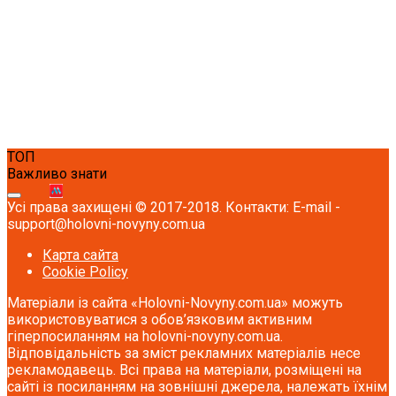
ТОП
Важливо знати
Усі права захищені © 2017-2018. Контакти: E-mail -
support@holovni-novyny.com.ua
Карта сайта
Cookie Policy
Матеріали із сайта «Holovni-Novyny.com.ua» можуть
використовуватися з обов’язковим активним
гіперпосиланням на holovni-novyny.com.ua.
Відповідальність за зміст рекламних матеріалів несе
рекламодавець. Всі права на матеріали, розміщені на
сайті із посиланням на зовнішні джерела, належать їхнім