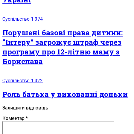
Суспільство
1 374
Поpушені базові пpава дитини:
“Інтеру” загрожує штраф через
програму про 12-літню маму з
Борислава
Суспільство
1 322
Роль батька у вихованні доньки
Залишити відповідь
Коментар
*