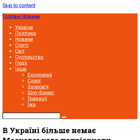
Skip to content
Головні Новини
Україна
Політика
Новини
Статті
Світ
Суспільство
Події
Інше
Економіка
Спорт
Здоров’я
Шоу-бізнес
Традиції
Їжа
В Україні більше немає